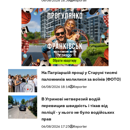
06/08/2026 18:58
Reporter
На Патріаршій прощі у Старуні тисячі
паломників молилися за воїнів (ФОТО)
06/08/2026 18:14
Reporter
В Угринові нетверезий водій
перевищив швидкість і тікав від
поліції - у нього не було водійських
прав
06/08/2026 17:25
Reporter