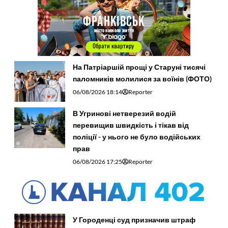
На Патріаршій прощі у Старуні тисячі
паломників молилися за воїнів (ФОТО)
06/08/2026 18:14
Reporter
В Угринові нетверезий водій
перевищив швидкість і тікав від
поліції - у нього не було водійських
прав
06/08/2026 17:25
Reporter
У Городенці суд призначив штраф