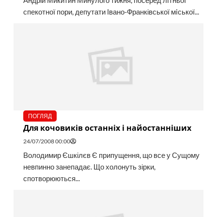
Андрій Микитин Минулого тижня, посеред лiтньої
спекотної пори, депутати Івано-Франківської мiської...
ПОГЛЯД
Для кочовиків останніх і найостанніших
24/07/2008 00:00
Володимир Єшкілєв Є припущення, що все у Сущому
невпинно занепадає. Що холонуть зірки,
спотворюються...