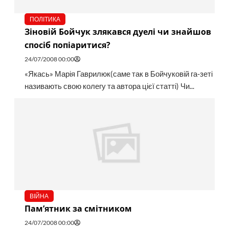
ПОЛІТИКА
Зіновій Бойчук злякався дуелі чи знайшов
спосіб попіаритися?
24/07/2008 00:00
«Якась» Марія Гаврилюк(саме так в Бойчуковій га­-зеті
називають свою колегу та автора цієї статті) Чи...
ВІЙНА
Пам’ятник за смітником
24/07/2008 00:00