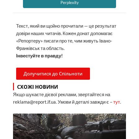
Perplexity
Текст, який ви щойно прочитали — це результат
довіри наших читачів. Кожен донат допомагає
«Репортеру» писати про те, чим живуть Івано-
Франківськ та область.
Інвестуйте в правду!
Долучитися до Спільноти
СХОЖІ НОВИНИ
Якщо шукаєте дієвої реклами, звертайтеся на
reklama@report.if.ua. Умови й деталі завжди є –
тут
.