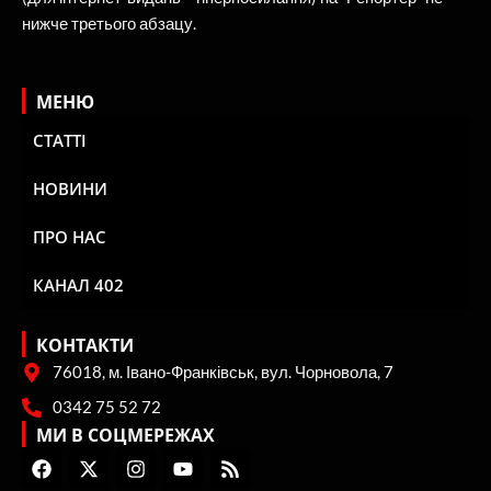
нижче третього абзацу.
МЕНЮ
СТАТТІ
НОВИНИ
ПРО НАС
КАНАЛ 402
КОНТАКТИ
76018, м. Івано-Франківськ, вул. Чорновола, 7
0342 75 52 72
МИ В СОЦМЕРЕЖАХ
F
X
I
Y
R
a
-
n
o
s