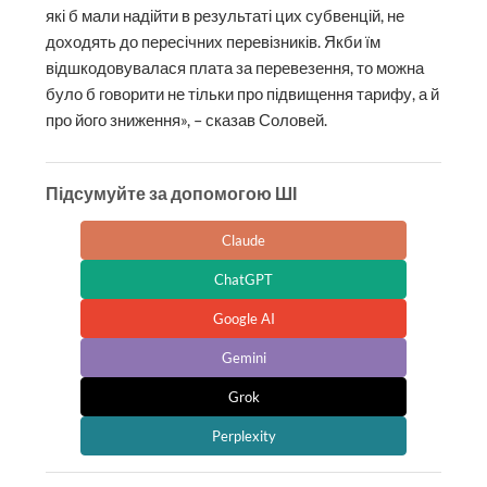
які б мали надійти в результаті цих субвен­цій, не
доходять до пересічних перевізників. Якби їм
відшкодовувалася плата за перевезення, то можна
було б говорити не тільки про підвищення тарифу, а й
про його зниження», – сказав Соловей.
Підсумуйте за допомогою ШІ
Claude
ChatGPT
Google AI
Gemini
Grok
Perplexity