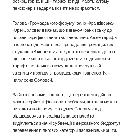
безкоштовно, інші – тариф не піднімають, а тому
пенсіонерів задарма возити не збираються.
Голова «Громадського форуму Івано-Франківська»
Юрій Соловей вважає, що в Івано-Франківську до
питань тарифів ставляться нелогічно. Адже тарифи
вчергове піднімають без проведення громадських
слухань. «В кінцевому результаті це дійшло до того,
що наше місто стає рекордсменом з підвищення
тарифів не тільки за комунальні послуги, а й
за оплату проїзду в громадському транспорті», –
наголосив Соловей.
За його словами, попри те, що перевізники дійсно
мають серйозні фінансові проблеми, питання можна
вирішити ­по‑іншому. На думку Солов’я, слід
відшкодовувати водіям (а на це начебто
виділяються значні субвенції з державного бюджету)
перевезення пільгових категорій пасажирів. «Кошти,