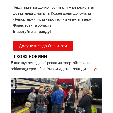
Текст, який ви щойно прочитали — це результат
довіри наших читачів. Кожен донат допомагає
«Репортеру» писати про те, чим живуть Івано-
Франківськ та область.
Інвестуйте в правду!
Долучитися до Спільноти
СХОЖІ НОВИНИ
Якщо шукаєте дієвої реклами, звертайтеся на
reklama@report.if.ua. Умови й деталі завжди є –
тут
.