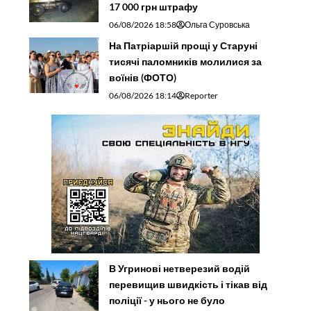
17 000 грн штрафу
06/08/2026 18:58
Ольга Суровська
На Патріаршій прощі у Старуні
тисячі паломників молилися за
воїнів (ФОТО)
06/08/2026 18:14
Reporter
В Угринові нетверезий водій
перевищив швидкість і тікав від
поліції - у нього не було