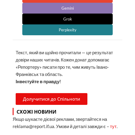
Gemini
Grok
Perplexity
Текст, який ви щойно прочитали — це результат
довіри наших читачів. Кожен донат допомагає
«Репортеру» писати про те, чим живуть Івано-
Франківськ та область.
Інвестуйте в правду!
Долучитися до Спільноти
СХОЖІ НОВИНИ
Якщо шукаєте дієвої реклами, звертайтеся на
reklama@report.if.ua. Умови й деталі завжди є –
тут
.