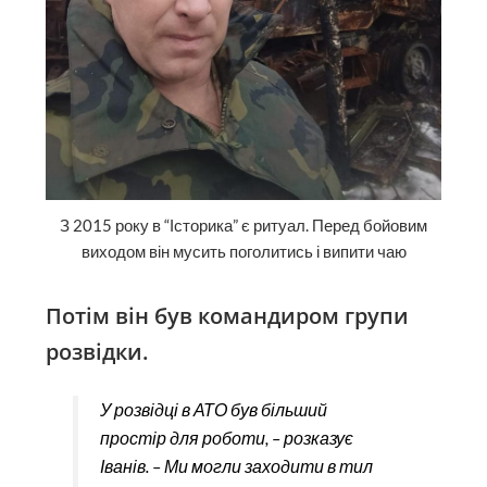
З 2015 року в “Історика” є ритуал. Перед бойовим
виходом він мусить поголитись і випити чаю
Потім він був командиром групи
розвідки.
У розвідці в АТО був більший
простір для роботи, – розказує
Іванів. – Ми могли заходити в тил