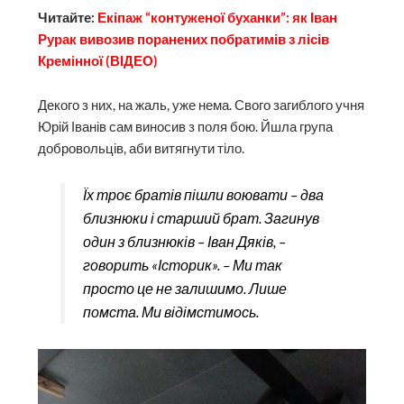
Читайте:
Екіпаж “контуженої буханки”: як Іван
Рурак вивозив поранених побратимів з лісів
Кремінної (ВІДЕО)
Декого з них, на жаль, уже нема. Свого загиблого учня
Юрій Іванів сам виносив з поля бою. Йшла група
добровольців, аби витягнути тіло.
Їх троє братів пішли воювати – два
близнюки і старший брат. Загинув
один з близнюків – Іван Дяків, –
говорить «Історик». – Ми так
просто це не залишимо. Лише
помста. Ми відімстимось.