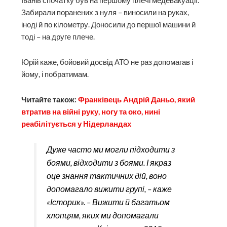
Іванів спочатку був на першому плечі медевакуації.
Забирали поранених з нуля – виносили на руках,
іноді й по кілометру. Доносили до першої машини й
тоді – на друге плече.
Юрій каже, бойовий досвід АТО не раз допомагав і
йому, і побратимам.
Читайте також:
Франківець Андрій Даньо, який
втратив на війні руку, ногу та око, нині
реабілітується у Нідерландах
Дуже часто ми могли підходити з
боями, відходити з боями. І якраз
оце знання тактичних дій, воно
допомагало вижити групі, – каже
«Історик». – Вижити й багатьом
хлопцям, яких ми допомагали