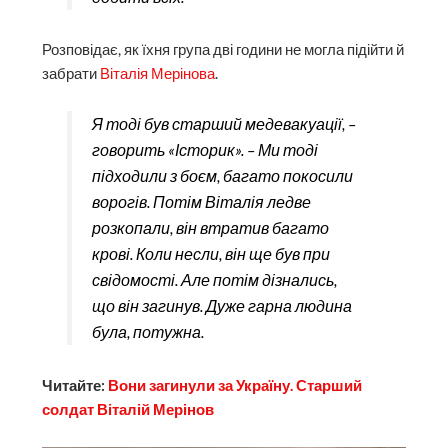
Розповідає, як їхня група дві години не могла підійти й
забрати
Віталія Мерінова
.
Я тоді був старший медевакуації, –
говорить «Історик». – Ми тоді
підходили з боєм, багато покосили
ворогів. Потім Віталія ледве
розкопали, він втратив багато
крові. Коли несли, він ще був при
свідомості. Але потім дізнались,
що він загинув. Дуже гарна людина
була, потужна.
Читайте:
Вони загинули за Україну. Старший
солдат Віталій Мерінов