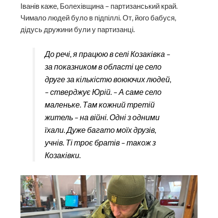
Іванів каже, Болехівщина – партизанський край.
Чимало людей було в підпіллі. От, його бабуся,
дідусь дружини були у партизанці.
До речі, я працюю в селі Козаківка –
за показником в області це село
друге за кількістю воюючих людей,
– стверджує Юрій. – А саме село
маленьке. Там кожний третій
житель – на війні. Одні з одними
їхали. Дуже багато моїх друзів,
учнів. Ті троє братів – також з
Козаківки.