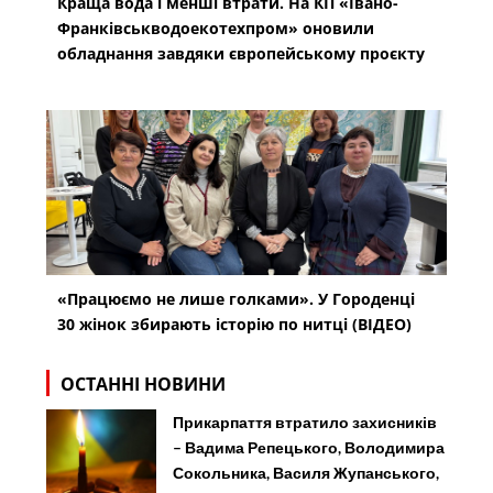
Краща вода і менші втрати. На КП «Івано-
Франківськводоекотехпром» оновили
обладнання завдяки європейському проєкту
«Працюємо не лише голками». У Городенці
30 жінок збирають історію по нитці (ВІДЕО)
ОСТАННІ НОВИНИ
Прикарпаття втратило захисників
– Вадима Репецького, Володимира
Сокольника, Василя Жупанського,