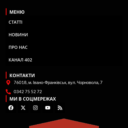
МЕНЮ
СТАТТІ
НОВИНИ
ПРО НАС
КАНАЛ 402
КОНТАКТИ
76018, м. Івано-Франківськ, вул. Чорновола, 7
0342 75 52 72
МИ В СОЦМЕРЕЖАХ
F
X
I
Y
R
a
-
n
o
s
c
t
s
u
s
e
w
t
t
b
i
a
u