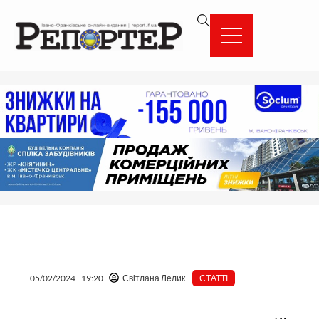
Перейти
вмісту
до
вмісту
05/02/2024
19:20
Світлана Лелик
СТАТТІ