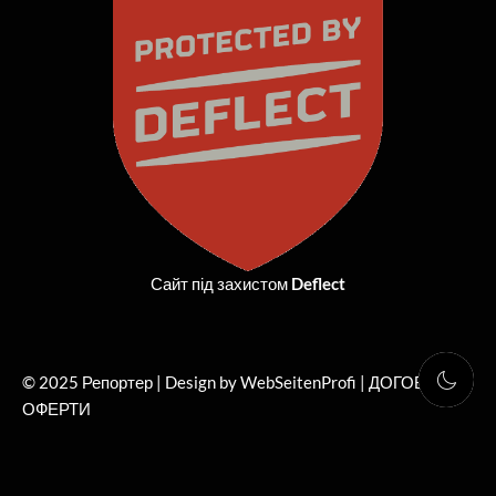
o
t
g
b
o
t
r
e
k
e
a
r
m
Сайт під захистом
Deflect
© 2025 Репортер | Design by WebSeitenProfi |
ДОГОВІР
ОФЕРТИ