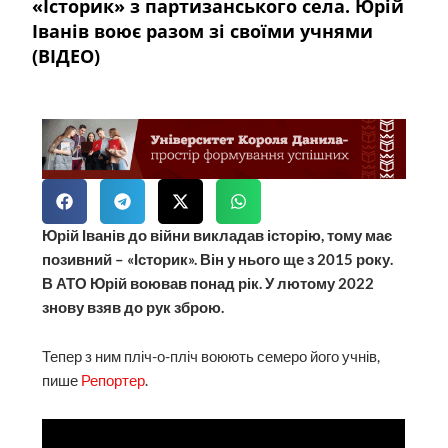
«Історик» з партизанського села. Юрій
Іванів воює разом зі своїми учнями
(ВІДЕО)
Юрій Іванів до війни викладав історію, тому має
позивний – «Історик». Він у нього ще з 2015 року.
В АТО Юрій воював понад рік. У лютому 2022
знову взяв до рук зброю.
Тепер з ним пліч-о-пліч воюють семеро його учнів,
пише
Репортер
.