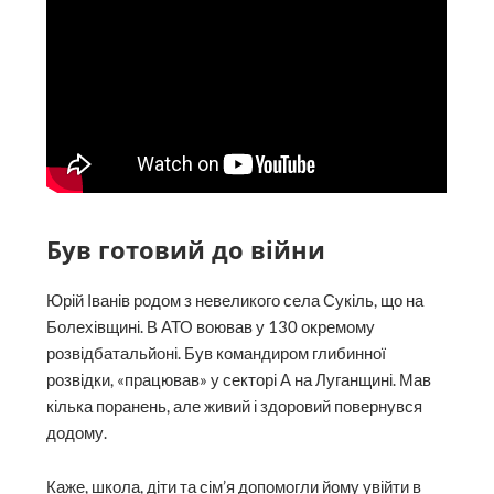
Був готовий до війни
Юрій Іванів родом з невеликого села Сукіль, що на
Болехівщині. В АТО воював у 130 окремому
розвідбатальйоні. Був командиром глибинної
розвідки, «працював» у секторі А на Луганщині. Мав
кілька поранень, але живий і здоровий повернувся
додому.
Каже, школа, діти та сім’я допомогли йому увійти в