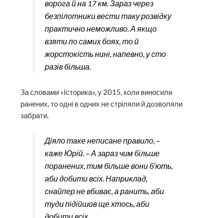
ворога й на 17 км. Зараз через
безпілотники вести таку розвідку
практично неможливо. А якщо
взяти по самих боях, то й
жорстокість нині, напевно, у сто
разів більша.
За словами «Історика», у 2015, коли виносили
ранених, то одні в одних не стріляли й дозволяли
забрати.
Діяло таке неписане правило, –
каже Юрій. – А зараз чим більше
поранених, тим більше вони б’ють,
аби добити всіх. Наприклад,
снайпер не вбиває, а ранить, аби
туди підійшов ще хтось, аби
добити всіх.