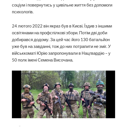
соціум і повернутись у цивільне життя без допомоги
психологів.
24 лютого 2022 він якраз був в Києві. Їздив з іншими
освітянами на профспілкові збори. Потім дві доби
добирався додому. За цей час його 130 батальйон
уже був на завданні, тож до них потрапити не зміг. У
військкоматі Юрію запропонували в Нацгвардію – у
50 полк імені Семена Височана.