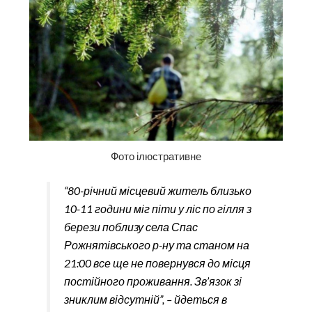
Фото ілюстративне
“80-річний місцевий житель близько
10-11 години міг піти у ліс по гілля з
берези поблизу села Спас
Рожнятівського р-ну та станом на
21:00 все ще не повернувся до місця
постійного проживання. Зв’язок зі
зниклим відсутній”, – йдеться в