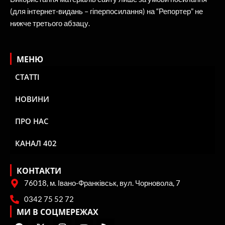
(для інтернет-видань – гіперпосилання) на “Репортер” не
нижче третього абзацу.
МЕНЮ
СТАТТІ
НОВИНИ
ПРО НАС
КАНАЛ 402
КОНТАКТИ
76018, м. Івано-Франківськ, вул. Чорновола, 7
0342 75 52 72
МИ В СОЦМЕРЕЖАХ
F
X
I
Y
R