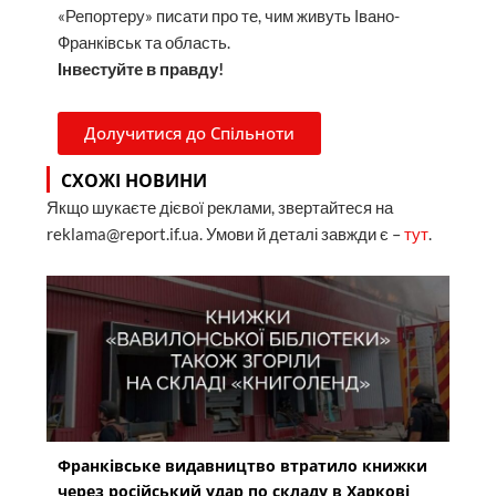
«Репортеру» писати про те, чим живуть Івано-
Франківськ та область.
Інвестуйте в правду!
Долучитися до Спільноти
СХОЖІ НОВИНИ
Якщо шукаєте дієвої реклами, звертайтеся на
reklama@report.if.ua. Умови й деталі завжди є –
тут
.
Франківське видавництво втратило книжки
через російський удар по складу в Харкові