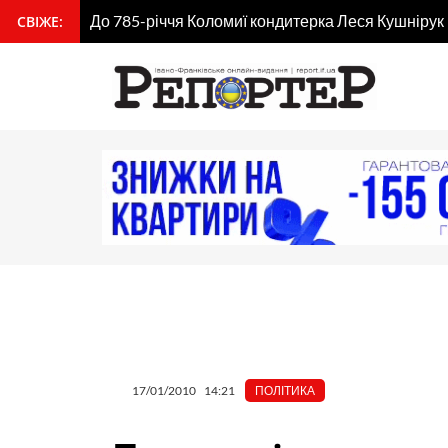
Перейти
До 785-річчя Коломиї кондитерка Леся Кушнірук
СВІЖЕ:
вмісту
до
вмісту
17/01/2010
14:21
ПОЛІТИКА