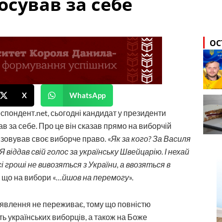
осував за себе
ОС
X
WhatsApp
пондент.net, сьогодні кандидат у президенти
в за себе. Про це він сказав прямо на виборчій
ізовував своє виборче право. «
Як за кого? За Василя
Я віддав свій голос за українську Швейцарію. І нехай
сі гроші не вивозяться з України, а ввозяться в
, що на вибори «
…йшов на перемогу
».
иявлення не переживає, тому що повністю
ть українських виборців, а також на Боже