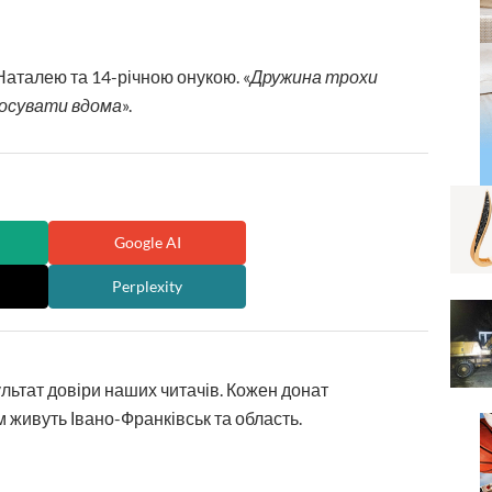
аталею та 14-річною онукою. «
Дружина трохи
олосувати вдома
».
Google AI
Perplexity
ультат довіри наших читачів. Кожен донат
 живуть Івано-Франківськ та область.