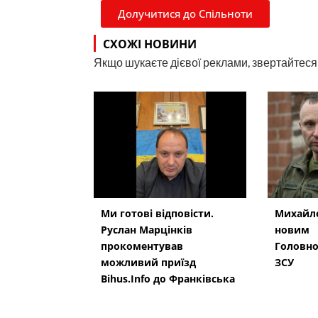
Долучитися до Спільноти
СХОЖІ НОВИНИ
Якщо шукаєте дієвої реклами, звертайтеся н
Ми готові відповісти.
Михайло
Руслан Марцінків
новим
прокоментував
Головн
можливий приїзд
ЗСУ
Bihus.Info до Франківська