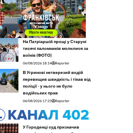
На Патріаршій прощі у Старуні
тисячі паломників молилися за
воїнів (ФОТО)
06/08/2026 18:14
Reporter
В Угринові нетверезий водій
перевищив швидкість і тікав від
поліції - у нього не було
водійських прав
06/08/2026 17:25
Reporter
У Городенці суд призначив