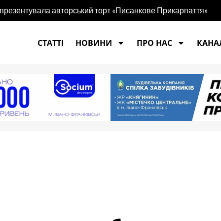
 презентувала авторський торт «Писанкове Прикарпаття»
СТАТТІ
НОВИНИ
ПРО НАС
КАНАЛ