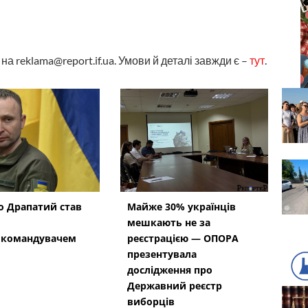
а reklama@report.if.ua. Умови й деталі завжди є –
тут
.
 Драпатий став
Майже 30% українців
мешкають не за
окомандувачем
реєстрацією — ОПОРА
презентувала
дослідження про
Державний реєстр
виборців