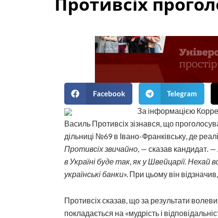
Противсіх прогол
Facebook
Telegram
За інформацією Коррес
Василь Противсіх зізнався, що проголосува
дільниці №69 в Івано-Франківську, де реал
Противсіх звичайно
, — сказав кандидат. —
в Україні буде так, як у Швейцарії. Нехай в
українські банки
». При цьому він відзначив
Противсіх сказав, що за результати волев
покладається на «мудрість і відповідальніс