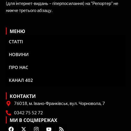
(для інтернет-видань – гіперпосилання) на “Репортер” не
нижче третього абзацу.
МЕНЮ
СТАТТІ
НОВИНИ
ПРО НАС
КАНАЛ 402
КОНТАКТИ
76018, м. Івано-Франківськ, вул. Чорновола, 7
0342 75 52 72
МИ В СОЦМЕРЕЖАХ
F
X
I
Y
R