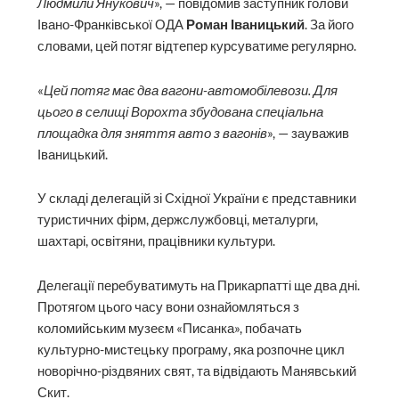
Людмили Янукович
», — повідомив заступник голови
Івано-Франківської ОДА
Роман Іваницький
. За його
словами, цей потяг відтепер курсуватиме регулярно.
«
Цей потяг має два вагони-автомобілевози. Для
цього в селищі Ворохта збудована спеціальна
площадка для зняття авто з вагонів
», — зауважив
Іваницький.
У складі делегацій зі Східної України є представники
туристичних фірм, держслужбовці, металурги,
шахтарі, освітяни, працівники культури.
Делегації перебуватимуть на Прикарпатті ще два дні.
Протягом цього часу вони ознайомляться з
коломийським музеєм «Писанка», побачать
культурно-мистецьку програму, яка розпочне цикл
новорічно-різдвяних свят, та відвідають Манявський
Скит.