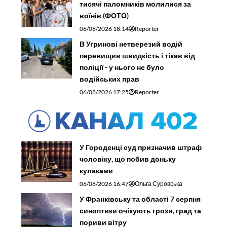
тисячі паломників молилися за
воїнів (ФОТО)
06/08/2026 18:14
Reporter
В Угринові нетверезий водій
перевищив швидкість і тікав від
поліції - у нього не було
водійських прав
06/08/2026 17:25
Reporter
У Городенці суд призначив штраф
чоловіку, що побив доньку
кулаками
06/08/2026 16:47
Ольга Суровська
У Франківську та області 7 серпня
синоптики очікують грози, град та
пориви вітру