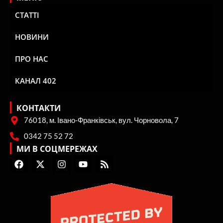
СТАТТІ
НОВИНИ
ПРО НАС
КАНАЛ 402
КОНТАКТИ
76018, м. Івано-Франківськ, вул. Чорновола, 7
0342 75 52 72
МИ В СОЦМЕРЕЖАХ
F
X
I
Y
R
a
-
n
o
s
c
t
s
u
s
e
w
t
t
b
i
a
u
o
t
g
b
o
t
r
e
k
e
a