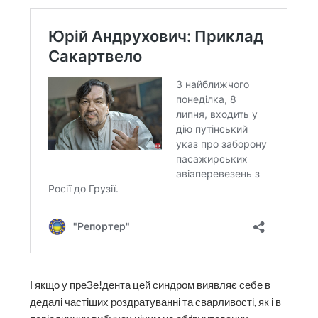
І якщо у преЗе!дента цей синдром виявляє себе в
дедалі частіших роздратуванні та сварливості, як і в