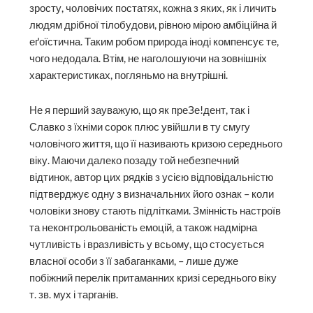
зросту, чоловічих постатях, кожна з яких, як і личить
людям дрібної тілобудови, рівною мірою амбіційна й
еґоїстична. Таким робом природа іноді компенсує те,
чого недодала. Втім, не наголошуючи на зовнішніх
характеристиках, погляньмо на внутрішні.
Не я перший зауважую, що як преЗе!дент, так і
Славко з їхніми сорок плюс увійшли в ту смугу
чоловічого життя, що її називають кризою середнього
віку. Маючи далеко позаду той небезпечний
відтинок, автор цих рядків з усією відповідальністю
підтверджує одну з визначальних його ознак – коли
чоловіки знову стають підлітками. Змінність настроїв
та неконтрольованість емоцій, а також надмірна
чутливість і вразливість у всьому, що стосується
власної особи з її забаганками, – лише дуже
побіжний перелік притаманних кризі середнього віку
т. зв. мух і тарганів.