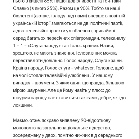
нього в кишені 65% нашої довірливості) та той-таки
Славко (в якого 25%). Разом це 90%. Тобто за наші
бюлетені (а отже, і владу над нами) вперше в новітній
українській історії змагаються не дві політичні партії,
а два телевізійні проєкти улюбленого, принаймні
серед багатьох пересічних співгромадян, телеканалу
1 + 1 – «Слуга народу» та «Голос країни». Назви,
зрештою, не мають значення, і слова в них можна
переставляти довільно. Голос народу, Слуга країни,
Країна народу, Голос слуги – whatever. Головне, щоб
на чолі стояли телевізійні улюбленці. У нашому
випадку – шоумени. З яких один, щоправда, більшою
мірою шаурмен. Але це йому навіть у плюс: до
шаурми народ у нас ставиться так само добре, як і до
локшини.
Маємо, отже, яскраво виявлену 90-відсоткову
монополію на загальнонаціональне лідерство,
зосереджену у двох, помітно нижчих від середнього