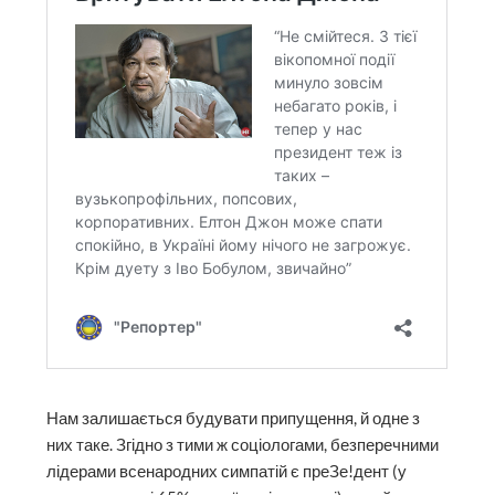
Нам залишається будувати припущення, й одне з
них таке. Згідно з тими ж соціологами, безперечними
лідерами всенародних симпатій є преЗе!дент (у