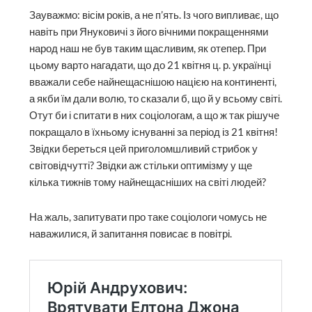
Зауважмо: вісім років, а не п’ять. Із чого випливає, що
навіть при Януковичі з його вічними покращеннями
народ наш не був таким щасливим, як отепер. При
цьому варто нагадати, що до 21 квітня ц. р. українці
вважали себе найнещаснішою нацією на континенті,
а якби їм дали волю, то сказали б, що й у всьому світі.
Отут би і спитати в них соціологам, а що ж так рішуче
покращало в їхньому існуванні за період із 21 квітня!
Звідки береться цей приголомшливий стрибок у
світовідчутті? Звідки аж стільки оптимізму у ще
кілька тижнів тому найнещасніших на світі людей?
На жаль, запитувати про таке соціологи чомусь не
наважилися, й запитання повисає в повітрі.