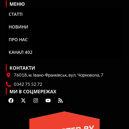
МЕНЮ
СТАТТІ
НОВИНИ
ПРО НАС
КАНАЛ 402
КОНТАКТИ
76018, м. Івано-Франківськ, вул. Чорновола, 7
0342 75 52 72
МИ В СОЦМЕРЕЖАХ
F
X
I
Y
R
a
-
n
o
s
c
t
s
u
s
e
w
t
t
b
i
a
u
o
t
g
b
o
t
r
e