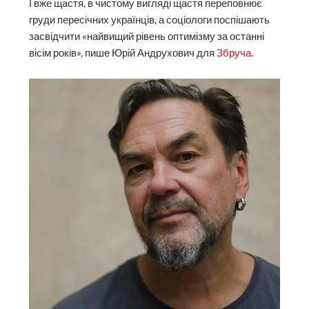
І вже щастя, в чистому вигляді щастя переповнює
груди пересічних українців, а соціологи поспішають
засвідчити «найвищий рівень оптимізму за останні
вісім років», пише Юрій Андрухович для
Збруча
.