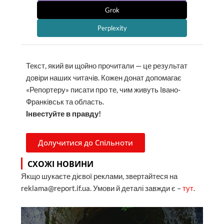
Grok
Perplexity
Текст, який ви щойно прочитали — це результат
довіри наших читачів. Кожен донат допомагає
«Репортеру» писати про те, чим живуть Івано-
Франківськ та область.
Інвестуйте в правду!
Долучитися до Спільноти
СХОЖІ НОВИНИ
Якщо шукаєте дієвої реклами, звертайтеся на
reklama@report.if.ua. Умови й деталі завжди є –
тут
.