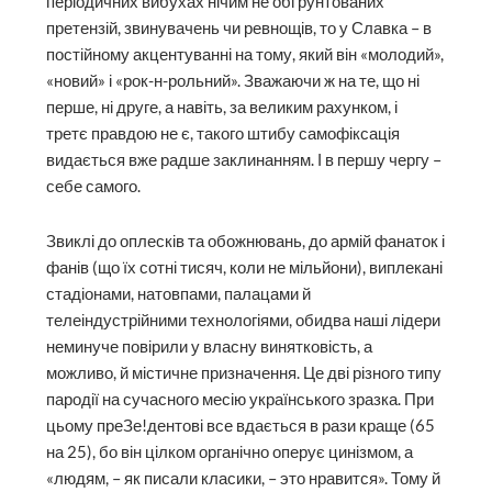
періодичних вибухах нічим не обґрунтованих
претензій, звинувачень чи ревнощів, то у Славка – в
постійному акцентуванні на тому, який він «молодий»,
«новий» і «рок-н-рольний». Зважаючи ж на те, що ні
перше, ні друге, а навіть, за великим рахунком, і
третє правдою не є, такого штибу самофіксація
видається вже радше заклинанням. І в першу чергу –
себе самого.
Звиклі до оплесків та обожнювань, до армій фанаток і
фанів (що їх сотні тисяч, коли не мільйони), виплекані
стадіонами, натовпами, палацами й
телеіндустрійними технологіями, обидва наші лідери
неминуче повірили у власну винятковість, а
можливо, й містичне призначення. Це дві різного типу
пародії на сучасного месію українського зразка. При
цьому преЗе!дентові все вдається в рази краще (65
на 25), бо він цілком органічно оперує цинізмом, а
«людям, – як писали класики, – это нравится». Тому й