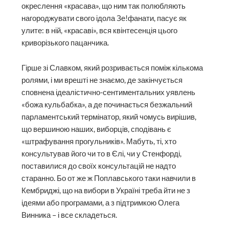
окреслення «красава», що ним так полюбляють
нагороджувати свого ідола Зе!фанати, пасує як
улите: в ній, «красаві», вся квінтесенція цього
криворізького пацанчика.
Гірше зі Славком, який розривається поміж кількома
ролями, і ми врешті не знаємо, де закінчується
сповнена ідеалістично-сентиментальних уявлень
«божа кульбабка», а де починається безжальний
парламентський термінатор, який чомусь вирішив,
що вершиною наших, виборців, сподівань є
«штрафування прогульників». Мабуть, ті, хто
консультував його чи то в Єлі, чи у Стенфорді,
поставилися до своїх консультацій не надто
старанно. Бо от же ж Поплавського таки навчили в
Кембриджі, що на вибори в Україні треба йти не з
ідеями або програмами, а з підтримкою Олега
Винника – і все складеться.