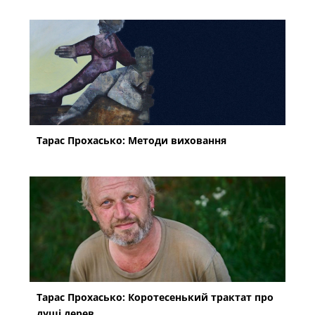
Тарас Прохасько: Методи виховання
Тарас Прохасько: Коротесенький трактат про
душі дерев