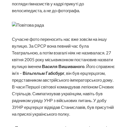
погляди гімназистів у кадрі прикуті до
велосипедиста, а не до фотографа.
Сучасне фото переносить нас вже зов­сім на іншу
вулицю. За СРСР вона певний час була
Театральною, а потім взагалі ніяк не називалася. 27
квітня 2005 року міськвиконком постановив назвати
вулицю іменем
Василя Вишиваного
. Його справжнє
ім’я –
Вільгельм Габсбург
, він був ерцгерцогом,
представником австрійського імператорського дому.
В часи Першої світової командував легіоном Січових
Стрільців. Симпатизував українцям, навіть був
радником уряду УНР з військових питань. У добу
ЗУНР ерцгерцог відвідав Станиславів, був присутній
на присязі українського полку.