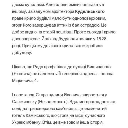
двома куполами. Але головні зміни полягають в
іншому. За задумом архітектора
Кудельського
праве крило будівлі мало бути одноповерховим,
згори його завершував аттик із балюстрадою. Це
добре видно на старій поштівці. Проте сьогодні крило
двоповерхове. Його надбудували поляки у 1928
році. При цьому до лівого крила також зробили
добудову.
Цікаво, що Рада профспілок до вулиці Вишиваного
(Яховича) не належить. Її теперішня адреса – площа
Міцкевича, 4.
І наостанок. Стара вулиця Яховича впирається у
Сапіжинську (Незалежності). Вдалині проглядається
солідна триповерхова кам’яниця. Це знаменитий
готель Камінського, що стояв на місці сучасного
Укрексімбанку. Втім, це вже зовсім інша історія.