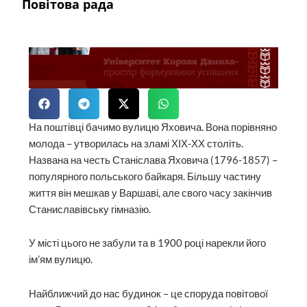
Повітова рада
На поштівці бачимо вулицю Яховича. Вона порівняно
молода – утворилась на зламі ХІХ-ХХ століть.
Названа на честь Станіслава Яховича (1796-1857) –
популярного польського байкаря. Більшу частину
життя він мешкав у Варшаві, але свого часу закінчив
Станиславівську гімназію.
У місті цього не забули та в 1900 році нарекли його
ім’ям вулицю.
Найближчий до нас будинок – це споруда повітової