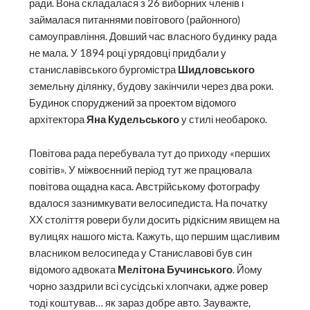
ради. Вона складалася з 26 виборних членів і
займалася питаннями повітового (районного)
самоуправління. Довший час власного будинку рада
не мала. У 1894 році урядовці придбали у
станиславівського бургомістра
Шидловського
земельну ділянку, будову закінчили через два роки.
Будинок споруд­жений за проектом відомого
архітектора
Яна Кудельського
у стилі необароко.
Повітова рада перебувала тут до приходу «перших
совітів». У міжвоєнний період тут же працювала
повітова ощадна каса. Австрійському фотографу
вдалося зазнимкувати велосипедиста. На початку
ХХ століття ровери були досить рідкісним явищем на
вулицях нашого міста. Кажуть, що першим щасливим
власником велосипеда у Станиславові був син
відомого адвоката
Мелітона Бучинського
. Йому
чорно заздрили всі сусідські хлопчаки, адже ровер
тоді коштував… як зараз добре авто. Зауважте,