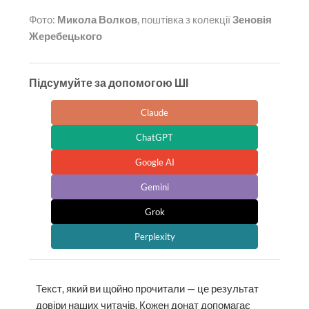
Фото:
Микола Волков
, поштівка з колекції
Зеновія
Жеребецького
Підсумуйте за допомогою ШІ
Claude
ChatGPT
Google AI
Gemini
Grok
Perplexity
Текст, який ви щойно прочитали — це результат
довіри наших читачів. Кожен донат допомагає