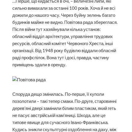
…Перше, що кидається в очі, – величезні липи, які
сильно вимахали за останні 100 років. Хоча й не всі
дожили до нашого часу. Через буйну зелень багато
будинків майже не видно. Повітова рада збереглася.
Після війни тут хазяйнували кілька установ:
обласний відділ архітектури, управління трудових
ресурсів, обласний комітет Червоного Хреста, інші
організації. Від 1948 року будівлю віддали обласній
раді профспілок. Вона тут і досі, правда, частину
приміщень здали в оренду.
Споруда дещо змінилась. По-перше, її куполи
позолотили – такі тепер смаки. По-друге, старовинні
дерев’яні двері замінили білим пластиком, який геть
не пасує австрійській кам’яниці. Шкода, але це
типове явище для сучасного Івано-Франківська.
Кудись зникли скульп­турні оздоблення на даху, між