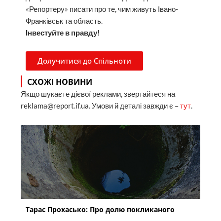
«Репортеру» писати про те, чим живуть Івано-
Франківськ та область.
Інвестуйте в правду!
Долучитися до Спільноти
СХОЖІ НОВИНИ
Якщо шукаєте дієвої реклами, звертайтеся на
reklama@report.if.ua. Умови й деталі завжди є –
тут
.
Тарас Прохасько: Про долю покликаного