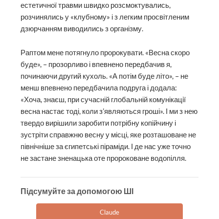
естетичної травми швидко розсмоктувались,
розчинялись у «клубному» і з легким просвітленим
дзюрчанням виводились з організму.
Раптом мене потягнуло пророкувати. «Весна скоро
буде», – прозорливо і впевнено передбачив я,
починаючи другий кухоль. «А потім буде літо», – не
менш впевнено передбачила подруга і додала:
«Хоча, знаєш, при сучасній глобальній комунікації
весна настає тоді, коли з’являються гроші». І ми з нею
твердо вирішили заробити потрібну копійчину і
зустріти справжню весну у місці, яке розташоване не
північніше за єгипетські піраміди. І де нас уже точно
не застане зненацька оте пророковане водопілля.
Підсумуйте за допомогою ШІ
Claude