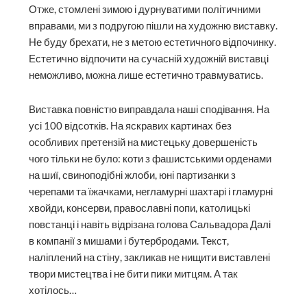
Отже, стомлені зимою і дурнуватими політичними
вправами, ми з подругою пішли на художню виставку.
Не буду брехати, не з метою естетичного відпочинку.
Естетично відпочити на сучасній художній виставці
неможливо, можна лише естетично травмуватись.
Виставка повністю виправ­дала наші сподівання. На
усі 100 відсотків. На яскравих картинах без
особливих претензій на мистецьку довершеність
чого тільки не було: коти з фашистськими орденами
на шиї, свиноподібні жлоби, юні партизанки з
черепами та їжачками, негламурні шахтарі і гламурні
хвойди, консерви, православні попи, католицькі
повстанці і навіть відрізана голова Сальвадора Далі
в компанії з мишами і бутербродами. Текст,
наліплений на стіну, закликав не нищити виставлені
твори мистецтва і не бити пики митцям. А так
хотілось…