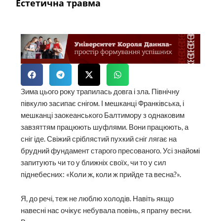
Естетична травма
Зима цього року трапилась довга і зла. Північну
півкулю засипає снігом. І мешканці Франківська, і
мешканці заокеанського Балтимору з однаковим
завзяттям працюють шуфлями. Вони працюють, а
сніг іде. Свіжий сріблястий пухкий сніг лягає на
брудний фундамент старого пресованого. Усі знайомі
запитують чи то у ближніх своїх, чи то у сил
піднебесних: «Коли ж, коли ж прийде та весна?».
Я, до речі, теж не люблю холодів. Навіть якщо
навесні нас очікує небувала повінь, я прагну весни.