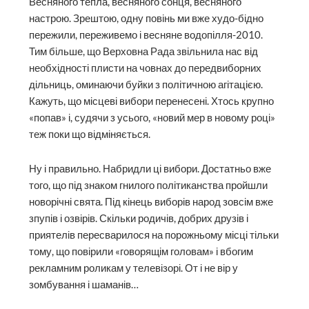
Весняного тепла, весняного сонця, весняного
настрою. Зрештою, одну повінь ми вже худо-бідно
пережили, переживемо і весняне водопілля-2010.
Тим більше, що Верховна Рада звільнила нас від
необхідності плисти на човнах до передвиборних
дільниць, оминаючи буйки з політичною агітацією.
Кажуть, що місцеві вибори перенесені. Хтось крупно
«попав» і, судячи з усього, «новий мер в новому році»
теж поки що відміняється.
Ну і правильно. Набридли ці вибори. Достатньо вже
того, що під знаком гнилого політиканства пройшли
новорічні свята. Під кінець виборів народ зовсім вже
зпупів і озвірів. Скільки родичів, добрих друзів і
приятелів пересварилося на порожньому місці тільки
тому, що повірили «говорящім головам» і вбогим
рекламним роликам у телевізорі. От і не вір у
зомбування і шаманів…