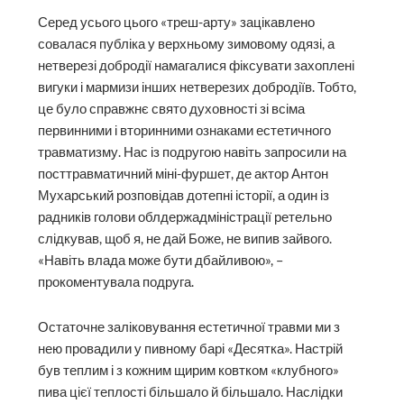
Серед усього цього «треш-арту» зацікавлено
совалася публіка у верхньому зимовому одязі, а
нетверезі добродії намагалися фіксувати захоплені
вигуки і мармизи інших нетверезих добродіїв. Тобто,
це було справжнє свято духовності зі всіма
первинними і вторинними ознаками естетичного
травматизму. Нас із подругою навіть запросили на
посттравматичний міні-фуршет, де актор Антон
Мухарський розповідав дотепні історії, а один із
радників голови облдержадміністрації ретельно
слідкував, щоб я, не дай Боже, не випив зайвого.
«Навіть влада може бути дбайливою», –
прокоментувала подруга.
Остаточне заліковування естетичної травми ми з
нею провадили у пивному барі «Десятка». Настрій
був теплим і з кожним щирим ковтком «клубного»
пива цієї теплості більшало й більшало. Наслідки