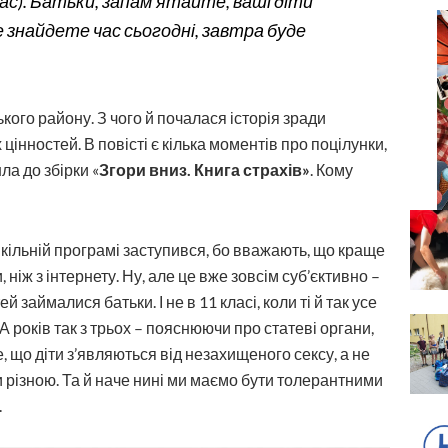
ас). Батьки, запам’ятайте, ваші діти
не знайдете час сьогодні, завтра буде
ого району. З чого й почалася історія зради
цінностей. В повіс­ті є кілька моментів про поцілунки,
шла до збірки «
Згори вниз. Книга страхів»
. Кому
у шкільній програмі заступився, бо вважають, що краще
 ніж з інтернету. Ну, але це вже зовсім суб’єктивно –
зай­малися батьки. І не в 11 класі, коли ті й так усе
А років так з трьох – пояснюючи про статеві органи,
е, що діти з’являються від незахищеного сексу, а не
и різною. Та й наче нині ми маємо бути толерантними
.