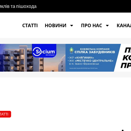
иклів та пішохода
 удару "шахеда" у Франківську мешканці оговтуються і чекають
СТАТТІ
НОВИНИ
ПРО НАС
КАНАЛ
ТАТТІ