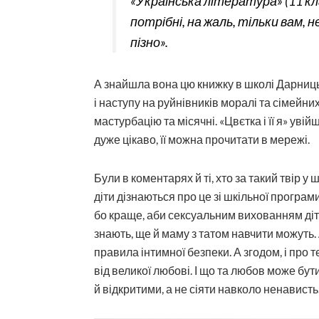
«Українська література» (11 кл
потрібні, на жаль, тільки вам, 
пізно».
А знайшла вона цю книжку в школі Дарницьк
і наступу на руйнівників моралі та сімейних 
мастурбацію та місячні. «Цвєтка і її я» увій
дуже цікаво, її можна прочитати в мережі.
Були в коментарях й ті, хто за такий твір 
діти дізнаються про це зі шкільної програми,
бо краще, аби сексуальним вихованням дітей 
знають, ще й маму з татом навчити можуть. 
правила інтимної безпеки. А згодом, і про т
від великої любові. І що та любов може бут
й відкритими, а не сіяти навколо ненависть