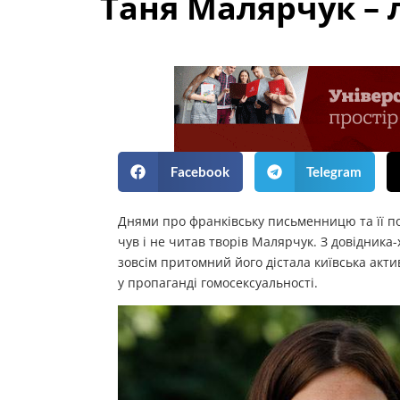
Таня Малярчук – 
Facebook
Telegram
Днями про франківську письменницю та її по
чув і не читав творів Малярчук. З довідника-
зовсім притомний його дістала київська акт
у пропаганді гомосексуальності.