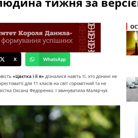
людина тижня за версіє
ОС
X
WhatsApp
вість
«Цвєтка і її я»
дізналися навіть ті, хто донині не
хрестоматії для 11 класів на світ соромітний та не
ивістка Оксана Федоренко. І звинуватила Малярчук