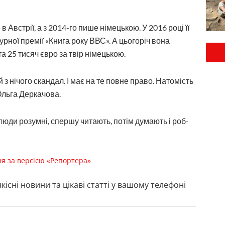
 Австрії, а з 2014-го пише німецькою. У 2016 році її
ної премії «Книга року ВВС». А цьогоріч вона
а 25 тисяч євро за твір німецькою.
з нічого скандал. І має на те повне право. Натомість
Ольга Деркачова.
люди розумні, спершу читають, потім думають і роб­
ня за версією «Репортера»
кісні новини та цікаві статті у вашому телефоні