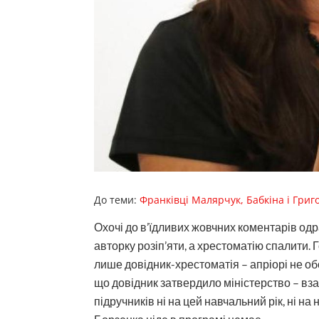
До теми:
Франківці Малярчук, Бабкіна і Григ
Охочі до в’їдливих жовчних коментарів одр
авторку розіп’яти, а хрестоматію спалити. 
лише довідник-хрестоматія – апріорі не об
що довідник затвердило міністерство – вз
підручників ні на цей навчальний рік, ні 