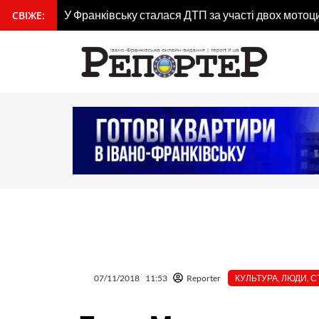
У Франківську сталася ДТП за участі двох мотоц
Перейти
СВІЖЕ:
вмісту
до
«Страх нікуди не подівся». Через 3 місяці після
вмісту
07/11/2018
11:53
Reporter
КУЛЬТУРА
,
ЛЮДИ
,
С