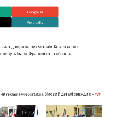
Google AI
Perplexity
ультат довіри наших читачів. Кожен донат
 живуть Івано-Франківськ та область.
а reklama@report.if.ua. Умови й деталі завжди є –
тут
.