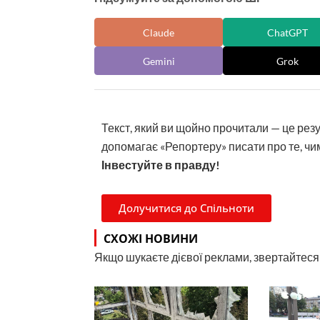
Claude
ChatGPT
Gemini
Grok
Текст, який ви щойно прочитали — це рез
допомагає «Репортеру» писати про те, чим
Інвестуйте в правду!
Долучитися до Спільноти
СХОЖІ НОВИНИ
Якщо шукаєте дієвої реклами, звертайтеся н