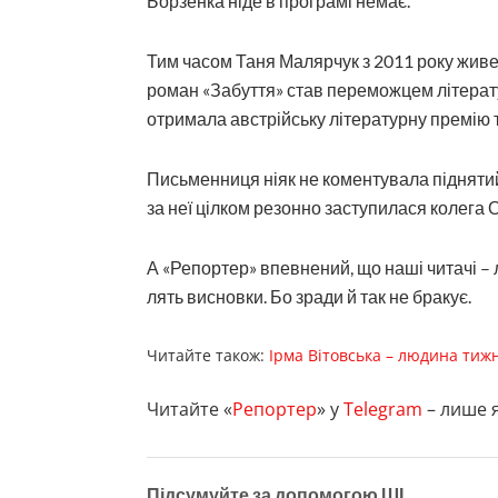
Борзенка ніде в програмі немає.
Тим часом Таня Малярчук з 2011 року живе в
роман «Забуття» став переможцем літератур
отримала австрійську літературну премію т
Письменниця ніяк не коментувала піднятий 
за неї цілком резонно заступилася колега 
А «Репортер» впевнений, що наші читачі – 
лять висновки. Бо зради й так не бракує.
Читайте також:
Ірма Вітовська – людина тиж
Читайте «
Репортер
» у
Telegram
– лише я
Підсумуйте за допомогою ШІ