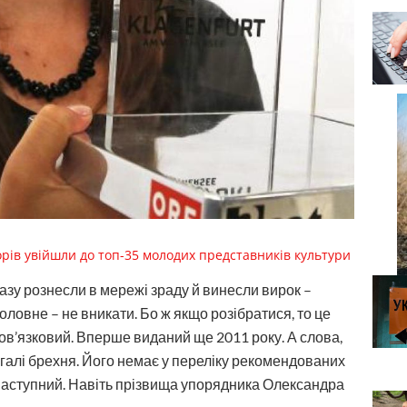
орів увійшли до топ-35 молодих представників культури
азу рознесли в мережі зраду й винесли вирок –
Головне – не вникати. Бо ж якщо розібратися, то це
ов’язковий. Вперше виданий ще 2011 року. А слова,
агалі брехня. Його немає у переліку рекомендованих
на наступний. Навіть прізвища упорядника Олександра