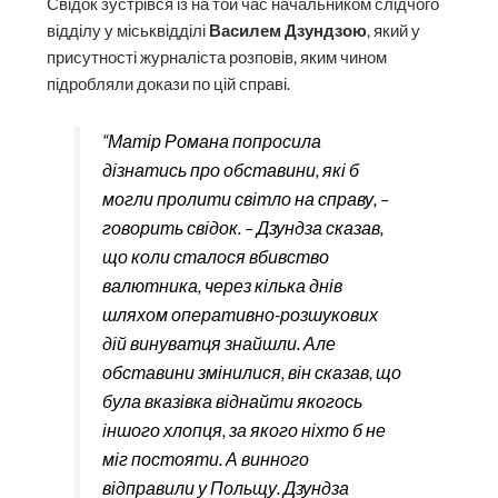
Свідок зустрівся із на той час начальником слідчого
відділу у міськвідділі
Василем Дзундзою
, який у
присутності журналіста розповів, яким чином
підробляли докази по цій справі.
“Матір Романа попросила
дізнатись про обставини, які б
могли пролити світло на справу, –
говорить свідок. – Дзундза сказав,
що коли сталося вбивство
валютника, через кілька днів
шляхом оперативно-розшукових
дій винуватця знайшли. Але
обставини змінилися, він сказав, що
була вказівка віднайти якогось
іншого хлопця, за якого ніхто б не
міг постояти. А винного
відправили у Польщу. Дзундза