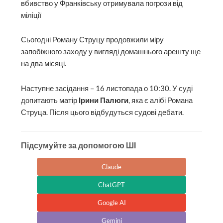
вбивство у Франківську отримувала погрози від
міліції
Сьогодні Роману Струцу продовжили міру
запобіжного заходу у вигляді домашнього арешту ще
на два місяці.
Наступне засідання – 16 листопада о 10:30. У суді
допитають матір
Ірини Палюги
, яка є алібі Романа
Струца. Після цього відбудуться судові дебати.
Підсумуйте за допомогою ШІ
Claude
ChatGPT
Google AI
Gemini