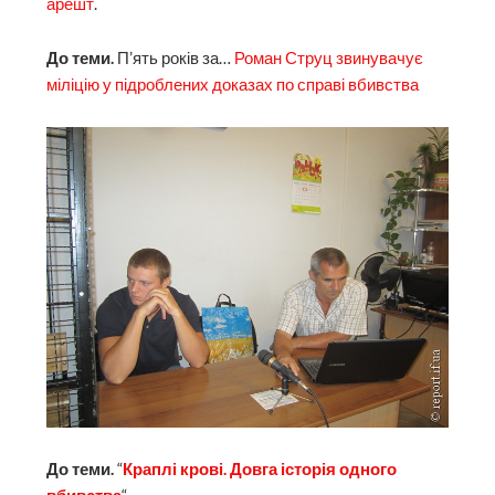
арешт
.
До теми.
П’ять років за…
Роман Струц звинувачує
міліцію у підроблених доказах по справі вбивства
До теми.
“
Краплі крові. Довга історія одного