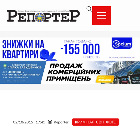
Перейти
вмісту
до
вмісту
02/10/2015
17:45
Reporter
КРИМІНАЛ
,
СВІТ
,
ФОТО