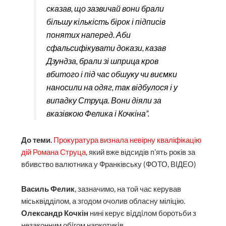
сказав, що зазвичай вони брали
більшу кількість бірок і підписів
понятих наперед. Аби
сфальсифікувати докази, казав
Дзундза, брали зі шприца кров
вбитого і під час обшуку чи виємки
наносили на одяг, так відбулося і у
випадку Струца. Вони діяли за
вказівкою Фелика і Кочкіна”.
До теми.
Прокуратура визнала невірну кваліфікацію
дій Романа Струца
, який вже відсидів п’ять років за
вбивство валютника у Франківську (ФОТО, ВІДЕО)
Василь Фелик
, зазначимо, на той час керував
міськвідділом, а згодом очолив обласну міліцію.
Олександр Кочкін
нині керує вiддiлом боротьби з
незаконним обiгом наркотикiв.