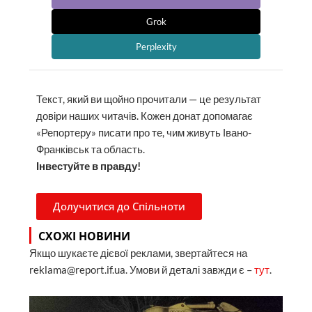
Grok
Perplexity
Текст, який ви щойно прочитали — це результат
довіри наших читачів. Кожен донат допомагає
«Репортеру» писати про те, чим живуть Івано-
Франківськ та область.
Інвестуйте в правду!
Долучитися до Спільноти
СХОЖІ НОВИНИ
Якщо шукаєте дієвої реклами, звертайтеся на
reklama@report.if.ua. Умови й деталі завжди є –
тут
.