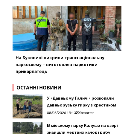
На Буковині викрили транснаціональну
наркосхему – виготовляв наркотики
прикарпатець
ОСТАННІ НОВИНИ
У «Давньому Галичі» розкопали
давньоруську гирку з хрестиком
08/08/2026 15:13
Reporter
В міському парку Калуша на озері
знайшли мертвих качок і рибу