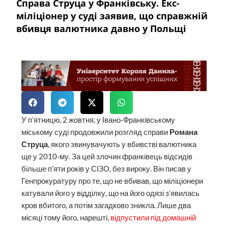
Справа Струца у Франківську. Екс-
міліціонер у суді заявив, що справжній
вбивця валютника давно у Польщі
У п’ятницю, 2 жовтня, у Івано-Франківському
міському суді продовжили розгляд справи
Романа
Струца
, якого звинувачують у вбивстві валютника
ще у 2010-му. За цей злочин франківець відсидів
більше п’яти років у СІЗО, без вироку. Він писав у
Генпрокуратуру про те, що не вбивав, що міліціонери
катували його у відділку, що на його одязі з’явилась
кров вбитого, а потім загадково зникла. Лише два
місяці тому його, нарешті,
відпустили під домашній