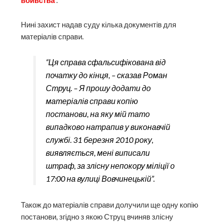
вбивства
“.
Нині захист надав суду кілька документів для
матеріалів справи.
“Ця справа сфальсифікована від
початку до кінця, – сказав Роман
Струц. – Я прошу додати до
матеріалів справи копію
постанови, на яку мій тато
випадково натрапив у виконавчій
службі. 31 березня 2010 року,
виявляється, мені виписали
штраф, за злісну непокору міліції о
17:00 на вулиці Вовчинецькій”.
Також до матеріалів справи долучили ще одну копію
постанови, згідно з якою Струц вчиняв злісну