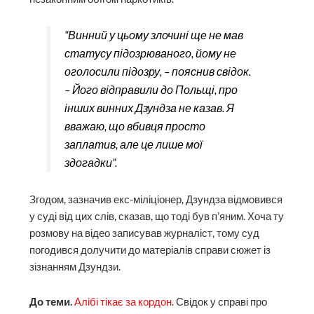
“Винний у цьому злочині ще не мав
статусу підозрюваного, йому не
оголосили підозру, – пояснив свідок.
– Його відправили до Польщі, про
інших винних Дзундза не казав. Я
вважаю, що вбивця просто
заплатив, але це лише мої
здогадки”.
Згодом, зазначив екс-міліціонер, Дзундза відмовився
у суді від цих слів, сказав, що тоді був п’яним. Хоча ту
розмову на відео записував журналіст, тому суд
погодився долучити до матеріалів справи сюжет із
зізнанням Дзундзи.
До теми.
Алібі тікає за кордон
. Свідок у справі про