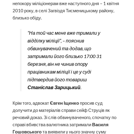
непокору міліціонерам вже наступного дня – 1 квітня
2010 року, в селі Загвіздя Тисменицькому району,
близько обіду.
“На той час мене вже тримали у
відділку міліції”, – пояснив
обвинувачений та додав, що
затримали його близько 17:00 31
березня, він не чинив опору
працівникам міліції і це у суді
підтвердив його товариш
Станіслав Зарицький
.
Крім того, адвокат
Євген Іщенко
просив суд
долучити до матеріалів справи сейф Струців як
речовий доказ. Зі слів обвинуваченого, спочатку по
справі вбивства валютника затримали
Василя
Гошовського
та виявили у нього значну суму