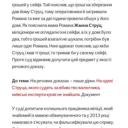
грошей у сейфі. Той пояснив, що гроші на зберігання
дав йому Струц, тому оперативники й затримали
Романа та вже за дві години провели обшук у його
домі. Як пояснила мама Романа
Жанна Струц
,
міліціонери не оглядали їхні сейфи, а їх у домі було
два, тобто грошей взагалі не шукали, потрібен був
лише одяг Романа. Нині адвокат пояснив, що якби
Струц і мав ті гроші, то тримав би у своєму сейфі.
Проте суд відмовив долучити цей предмет у якості
речового доказу.
До теми.
На речових доказах – лише дірки.
На одязі
Струца, якого судять за вбивство валютника,
київські експерти крові не знайшли
. Документ
У суді допитали колишнього працівника міліції, який
знайомий із мамою обвинуваченого та у 2013 році
намагався з’ясувати, чи фальсифікували цю справу.