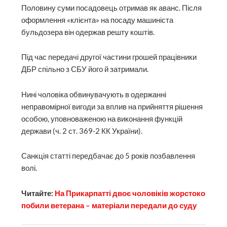
Половину суми посадовець отримав як аванс. Після
оформлення «клієнта» на посаду машиніста
бульдозера він одержав решту коштів.
Під час передачі другої частини грошей працівники
ДБР спільно з СБУ його й затримали.
Нині чоловіка обвинувачують в одержанні
неправомірної вигоди за вплив на прийняття рішення
особою, уповноваженою на виконання функцій
держави (ч. 2 ст. 369-2 КК України).
Санкція статті передбачає до 5 років позбавлення
волі.
Читайте:
На Прикарпатті двоє чоловіків жорстоко
побили ветерана – матеріали передали до суду