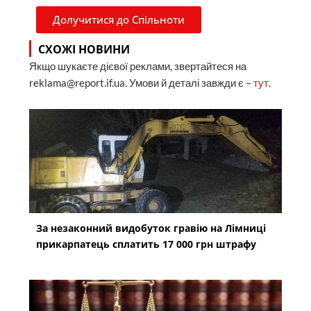
Долучитися до Спільноти
СХОЖІ НОВИНИ
Якщо шукаєте дієвої реклами, звертайтеся на
reklama@report.if.ua. Умови й деталі завжди є –
тут
.
За незаконний видобуток гравію на Лімниці
прикарпатець сплатить 17 000 грн штрафу