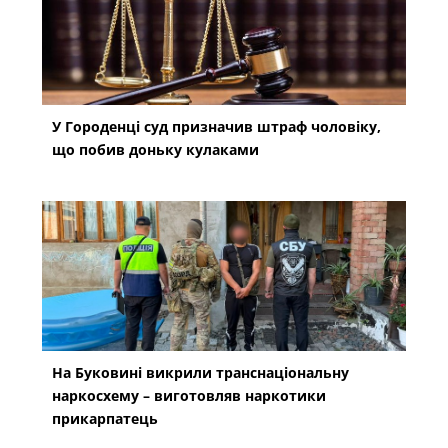
У Городенці суд призначив штраф чоловіку,
що побив доньку кулаками
На Буковині викрили транснаціональну
наркосхему – виготовляв наркотики
прикарпатець