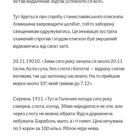
зістав видалений. Відтак успокоїло ся все».
Тут йдеться про спробу станиславівського єпископа
Хомишина запровадити целібат, тобто заборону
священикам одружуватись. Ця інновація зустріла
скажений спротив і згодом єпископ був змушений
відмовитись від своєї затії.
20.11.19010. «Зима сего року зачала ся около 20.11
(осінь була суха, без слоти і болота) — відразу снігом
великим, так що залізниці засипало. На то прийшов
мороз около 10º, який тривав до 7.12».
Серпень 1911. «Тут в Галичині погода сего року
скверна, слота, холод. Збіже народилося не зле, але
через слоту не можна зібрати. Відси дорожнеча
небувала. Бараболь мало, а і ті гниют. Ціна нечувана
по 5 корон за 100 кільо. Яблок нігде нема.