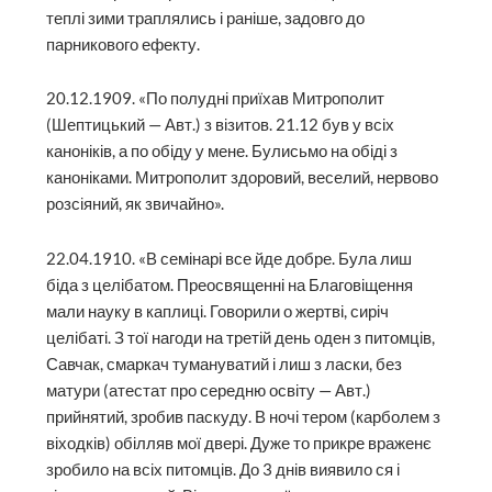
теплі зими траплялись і раніше, задовго до
парникового ефекту.
20.12.1909. «По полудні приїхав Митрополит
(Шептицький — Авт.) з візитов. 21.12 був у всіх
каноніків, а по обіду у мене. Булисьмо на обіді з
каноніками. Митрополит здоровий, веселий, нервово
розсіяний, як звичайно».
22.04.1910. «В семінарі все йде добре. Була лиш
біда з целібатом. Преосвященні на Благовіщення
мали науку в каплиці. Говорили о жертві, сиріч
целібаті. З тої нагоди на третій день оден з питомців,
Савчак, смаркач тумануватий і лиш з ласки, без
матури (атестат про середню освіту — Авт.)
прийнятий, зробив паскуду. В ночі тером (карболем з
віходків) обілляв мої двері. Дуже то прикре враженє
зробило на всіх питомців. До 3 днів виявило ся і