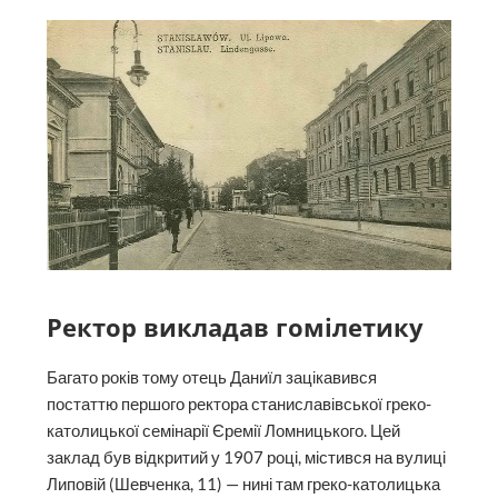
Ректор викладав гомілетику
Багато років тому отець Даниїл зацікавився
постаттю першого ректора станиславівської греко-
католицької семінарії Єремії Ломницького. Цей
заклад був відкритий у 1907 році, містився на вулиці
Липовій (Шевченка, 11) — нині там греко-католицька