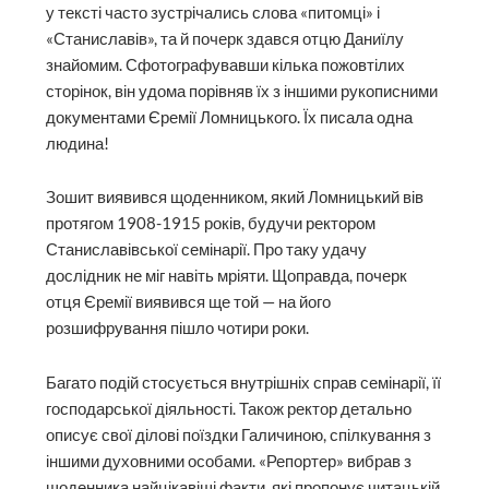
у тексті часто зустрічались слова «питомці» і
«Станиславів», та й почерк здався отцю Даниїлу
знайомим. Сфотографувавши кілька пожовтілих
сторінок, він удома порівняв їх з іншими рукописними
документами Єремії Ломницького. Їх писала одна
людина!
Зошит виявився щоденником, який Ломницький вів
протягом 1908-1915 років, будучи ректором
Станиславівської семінарії. Про таку удачу
дослідник не міг навіть мріяти. Щоправда, почерк
отця Єремії виявився ще той — на його
розшифрування пішло чотири роки.
Багато подій стосується внутрішніх справ семінарії, її
господарської діяльності. Також ректор детально
описує свої ділові поїздки Галичиною, спілкування з
іншими духовними особами. «Репортер» вибрав з
щоденника найцікавіші факти, які пропонує читацькій