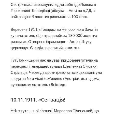
Сестри щасливо закупили для себе і до Львова в
Горохолині і Колодіївці (яблука — Авт.) по 6,7,8, а
найкращі по 9 золотих ринських за 100 кіло».
Вересень 1911. «Товариство Непорочного Зачатія
купило готель «Центральний» за 130 000 золотих
ринських. Отворено (крамницю — Авт.) «Штуку
церковну». Є надія на великий пожиток».
Тут Ломницький має на увазі придбання готелю на
перехресті теперішніх вулиць Шевченка і Січових
Стрільців. Через два роки греко-католицька капітула
зведе на його місці кам’яницю «Австрія», яка відома
сучасникам як готель «Дністер».
10.11.1911. «Сензація!
Утік з тутешньої в’язниці Мирослав Січинський, що