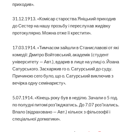
приходив».
31.12.1913. «Комісар староства Яніцький приходив
до Сестер на нашу прозьбу і переслухав жидівку
протокулярно. Можна отже її крестити».
17.03.1914. «Тимчасом зайшли в Станиславові от які
комедії: Дмитро Войтовський, академік (студент
університету — Авт.), вдарив в лице на улиці о. Йоана
Сатурського. Заскаржив го о. Сатурський до суду.
Причиною сего було, що о. Сатурський виключив з
вечірка одну семінаристу».
5.07.1914. «Кінець року був в неділю. Зачали о 5 год.
по полудні питомі роз’їжджатись. До 7.07 роз’їхались.
Впало (відраховано — Авт.) кількох з фільозофії і
спеціальної догматики».