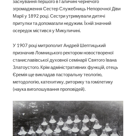
заснування першого в Галичині чернечого
згромадження Сестер Служебниць Непорочної Діви
Марії у 1892 році. Сестри утримували дитячі
притулки та допомагали недужим. Їхній значний
осередок містився у Микуличині.
У 1907 році митрополит Андрей Шептицький
призначив Ломницького ректором новоствореної
станиславівської духовної семінарії Святого Івана
Златоустого. Крім адміністративних функцій, отець
Єремія ще викладав пасторальну теологію,
методологію, катехитику, риторику та гомілетику
(наука виголошування проповідей).