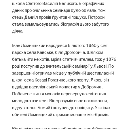
школа Святого Василія Великого. Біографічних
даних про очільника семінарії було обмаль, тож
отець Даниїл провів ґрунтовні пошуки. Потрохи
стала вимальовуватись біографія цього забутого
діяча.
Іван Ломницький народився 8 лютого 1860 у сім’ї
пароха села Кавське, біля Дрогобича. Шляхом
батька йти не хотів, мріяв стати вчителем, тож у 1876
році поступив до вчительській семінарії у Львові. По
завершенні отримав місце у публічній шестикласній
школі села Козарі Рогатинського повіту. Якось він
відвідав василіанський монастир у Добромилі.
Побачене життя монахів перевернуло світогляд
молодого вчителя. Він зрозумів своє покликання,
відчув голос Божий і вступив до новіціяту. У стінах
обителі Ломницький отримав монаше ім’я Єремія.
Він відрізнявся не лише побожністю, але й блискучим