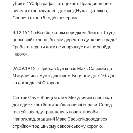
убив в 1908р. графа Потоцького. Правдоподібно,
вивели го перекуплені дозорці (Нуда, Цєсліков,
Саврич) около 9 годин вечером».
8.12.1911. «Все йде своїм порядком. Лиш в «Штуці
церковній» клопіт, бо сам директор Дуткевич краде!
Треба го терпіти доки не упорядкує ся і не знайде
іншого».
26.09.1912. «Приїхав був князь Макс Саський до
Микуличина. Був з доктором Боцяном до 7.10. Дав
за дві неділі 500 корон».
Сестри Служебниці мали у Микуличині пансіонат,
доходи з якого йшли на благочинні справи. Серед
гостей закладу траплялись поважні особи.
Наприклад, згаданий Макс Саський доводився
стрийком тодішньому саксонському королю.