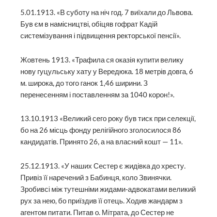
5.01.1913. «В суботу на ніч год. 7 виїхали до Львова.
Був єм в намісництві, обіцяв гофрат Кадій
системізування і підвищення ректорської пенсії».
Жовтень 1913. «Трафила ся оказія купити велику
нову гуцульську хату у Вередюка. 18 метрів довга, 6
м. широка, до того ганок 1,46 ширини. З
перенесенням і поставленням за 1040 корон!».
13.10.1913 «Великий сего року був тиск при селекції,
бо на 26 місць фонду релігійного зголосилося 86
кандидатів. Принято 26, а на власний кошт — 11».
25.12.1913. «У наших Сестер є жидівка до хресту.
Привіз її наречений з Бабинця, коло Звинячки.
Зробивсі між тутешніми жидами-адвокатами великий
рух за нею, бо приїздив її отець. Ходив жандарм з
агентом питати. Питав о. Мітрата, до Сестер не