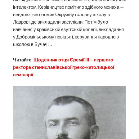
інтелектом. Керівництво помітило здібного монаха —
невдовзі він очолив Окружну головну школу в
Лаврові, де викладали василіани. Потім було
навчання у краківській єзуїтській колегії, викладання
у Добромільському новіціяті, керування народною
школою в Бучачі…
Читайте:
Щоденник отця Єремії ІІІ – першого
ректора станиславівської греко-католицької
семінарії