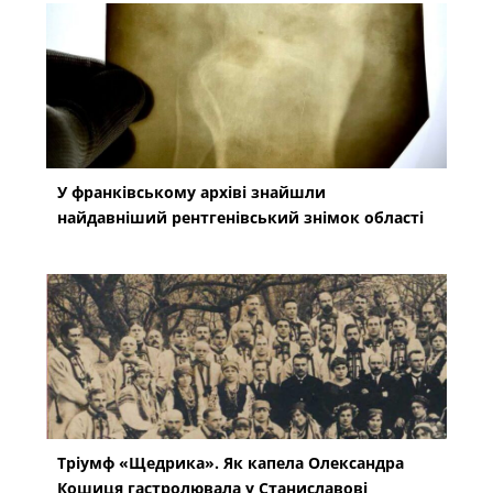
У франківському архіві знайшли
найдавніший рентгенівський знімок області
Тріумф «Щедрика». Як капела Олександра
Кошиця гастролювала у Станиславові