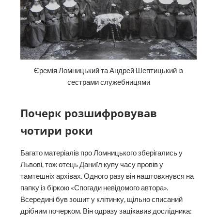
Єремія Ломницький та Андрей Шептицький із
сестрами служебницями
Почерк розшифровував
чотири роки
Багато матеріалів про Ломницького зберігались у
Львові, тож отець Даниїл купу часу провів у
тамтешніх архівах. Одного разу він наштовхнувся на
папку із біркою «Спогади невідомого автора».
Всередині був зошит у клітинку, щільно списаний
дрібним почерком. Він одразу зацікавив дослідника: