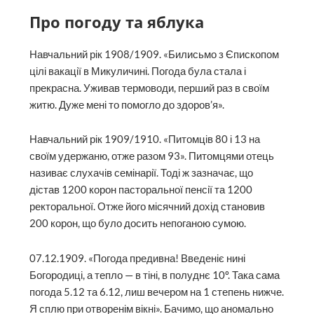
Про погоду та яблука
Навчальний рік 1908/1909. «Билисьмо з Єпископом
цілі вакації в Микуличині. Погода була стала і
прекрасна. Уживав термоводи, перший раз в своїм
житю. Дуже мені то помогло до здоров’я».
Навчальний рік 1909/1910. «Питомців 80 і 13 на
своїм удержаню, отже разом 93». Питомцями отець
називає слухачів семінарії. Тоді ж зазначає, що
дістав 1200 корон пасторальної пенсії та 1200
ректоральної. Отже його місячний дохід становив
200 корон, що було досить непоганою сумою.
07.12.1909. «Погода предивна! Введеніє нині
Богородиці, а тепло — в тіні, в полуднє 10º. Така сама
погода 5.12 та 6.12, лиш вечером на 1 степень нижче.
Я сплю при отворенім вікні». Бачимо, що аномально