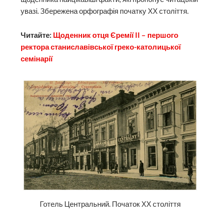
увазі. Збережена орфографія початку ХХ століття.
Читайте:
Щоденник отця Єремії II – першого
ректора станиславівської греко-католицької
семінарії
Готель Центральний. Початок ХХ століття