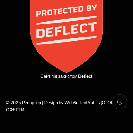
o
t
g
b
o
t
r
e
k
e
a
r
m
Сайт під захистом
Deflect
© 2025 Репортер | Design by WebSeitenProfi |
ДОГОВІР
ОФЕРТИ