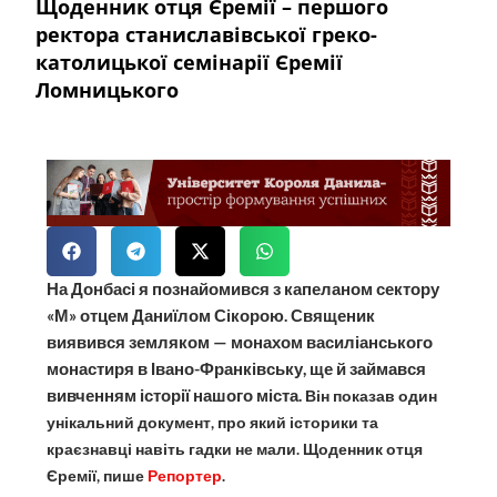
Щоденник отця Єремії – першого
ректора станиславівської греко-
католицької семінарії Єремії
Ломницького
На Донбасі я познайомився з капеланом сектору
«М» отцем Даниїлом Сікорою. Священик
виявився земляком — монахом василіанського
монастиря в Івано-Франківську, ще й займався
вивченням історії нашого міста.
Він показав один
унікальний документ, про який історики та
краєзнавці навіть гадки не мали. Щоденник отця
Єремії, пише
Репортер
.