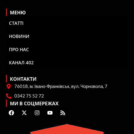
МЕНЮ
СТАТТІ
НОВИНИ
ПРО НАС
КАНАЛ 402
КОНТАКТИ
76018, м. Івано-Франківськ, вул. Чорновола, 7
0342 75 52 72
МИ В СОЦМЕРЕЖАХ
F
X
I
Y
R
a
-
n
o
s
c
t
s
u
s
e
w
t
t
b
i
a
u