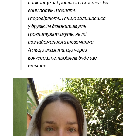
найкраще забронювати хостел. Бо
вони потім дзвонять
і перевіряють. І якщо залишаєшся
у друзів, їм дзвонитимуть
і розпитуватимуть, як ті
познайомилися з іноземцями.
А якщо вказати, що через
коучсерфінг, проблем буде ще
більше».