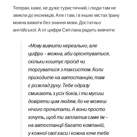
Тегеран, каже, не дуже туристичний, і люди там не
звикли до іноземців. Але і там, і в інших містах Ірану
можна вижити без знан­ня мови. Достатньо
англійської. А от цифри Світлана радить вивчити:
«Мову вивчити нереально, але
цифри – можна, аби орієнтуватися,
скільки коштує проїзд чи
торгуватися з таксистом. Коли
приходите на автостанцію, там
є розклад руху. Тебе одразу
смикають з усіх боків, і ти мусиш
довіряти цим людям, бо не можеш
нічого прочитати. А вони просто
хочуть, щоб ти заплатив саме їм –
на автостанції багато компаній,
у кожної свої каси і кожна хоче тебе