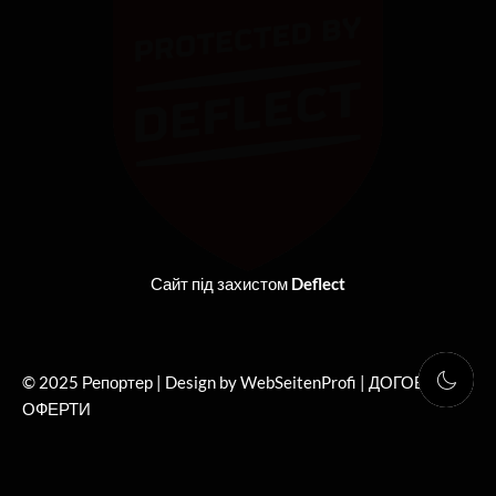
o
t
g
b
o
t
r
e
k
e
a
r
m
Сайт під захистом
Deflect
© 2025 Репортер | Design by WebSeitenProfi |
ДОГОВІР
ОФЕРТИ