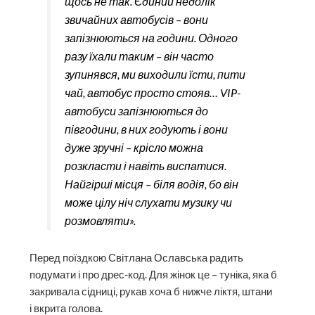
щось не так. Єдиний недолік
звичайних автобусів – вони
запізнюються на години. Одного
разу їхали таким – він часто
зупинявся, ми виходили їсти, пити
чай, автобус просто стояв… VIP-
автобуси запізнюються до
півгодини, в них годують і вони
дуже зручні – крісло можна
розкласти і навіть виспатися.
Найгірші місця – біля водія, бо він
може цілу ніч слухати музику чи
розмовляти».
Перед поїздкою Світлана Ославська радить
подумати і про дрес-код. Для жінок це – туніка, яка б
закривала сідниці, рукав хоча б нижче ліктя, штани
і вкрита голова.