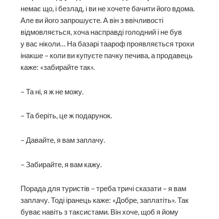
немає що, і безлад, і ви не хочете бачити його вдома.
Але ви його запрошуєте. А він з ввічливості
відмовляється, хоча насправді голодний і не був
у вас ніколи… На базарі таароф проявляється трохи
інакше – коли ви купуєте пачку печива, а продавець
каже: «забирайте так».
– Та ні, я ж не можу.
– Та беріть, це ж подарунок.
– Давайте, я вам заплачу.
– Забирайте, я вам кажу.
Порада для туристів – треба тричі сказати – я вам
заплачу. Тоді іранець каже: «Добре, заплатіть». Так
буває навіть з таксистами. Він хоче, щоб я йому