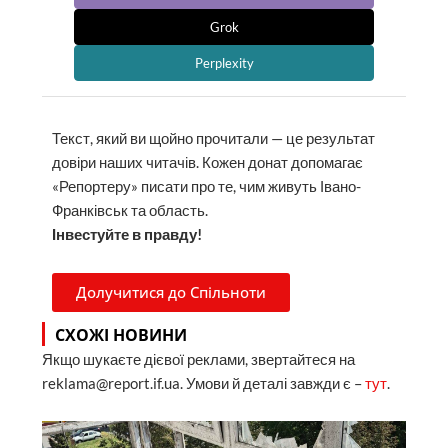
Grok
Perplexity
Текст, який ви щойно прочитали — це результат
довіри наших читачів. Кожен донат допомагає
«Репортеру» писати про те, чим живуть Івано-
Франківськ та область.
Інвестуйте в правду!
Долучитися до Спільноти
СХОЖІ НОВИНИ
Якщо шукаєте дієвої реклами, звертайтеся на
reklama@report.if.ua. Умови й деталі завжди є –
тут
.