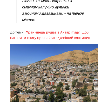
людей. Усі модні кафешки зі
смачним капучіно, вулички
з модними магазинами – на півночі
міста».
До теми:
Франківець рушає в Антарктиду, щоб
написати книгу про найзагадковіший континент