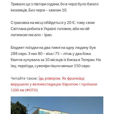
Тривало це з півтори години, бо в черзі було багато
іноземців. Без черги – хвилин 10.
Страховка на місці обійдеться у 20 Є, тому свою
Світлана робила в Україні: головне, аби на ній
латинкою писало – Іран.
Бюджет поїздки на два тижні на одну людину був
288 євро. З них 80 – віза і 75 – літак у два боки.
Квиток купувала за 10 місяців із Києва в Тегеран. На
їжу, переїзди, сувеніри пішло менше 150 євро.
Читайте також:
Їдь ровером. Як франківці
вирушили у велоекспедицію Європою і проїхали
1200 км (ФОТО)