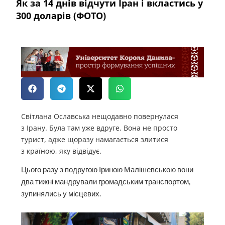
Як за 14 днів відчути Іран і вкластись у
300 доларів (ФОТО)
Світлана Ославська нещодавно повернулася
з Ірану. Була там уже вдруге. Вона не просто
турист, адже щоразу намагається злитися
з країною, яку відвідує.
Цього разу з подругою Іриною Малішевською вони
два тижні мандрували громадським транспортом,
зупинялись у місцевих.