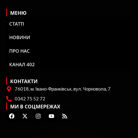
МЕНЮ
СТАТТІ
НОВИНИ
ПРО НАС
КАНАЛ 402
КОНТАКТИ
76018, м. Івано-Франківськ, вул. Чорновола, 7
0342 75 52 72
МИ В СОЦМЕРЕЖАХ
F
X
I
Y
R
a
-
n
o
s
c
t
s
u
s
e
w
t
t
b
i
a
u