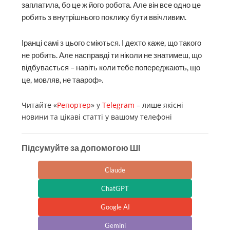
заплатила, бо це ж його робота. Але він все одно це
робить з внутрішнього поклику бути ввічливим.
Іранці самі з цього сміються. І дехто каже, що такого
не робить. Але насправді ти ніколи не знатимеш, що
відбувається – навіть коли тебе попереджають, що
це, мовляв, не таароф».
Читайте «
Репортер
» у
Telegram
– лише якісні
новини та цікаві статті у вашому телефоні
Підсумуйте за допомогою ШІ
Claude
ChatGPT
Google AI
Gemini