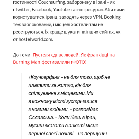
гостинності Couchsurfing, заборонену в Ірані – як
і Twitter, Facebook, Youtube та інші ресурси. Аби ними
користуватися, іранці заходять через VPN. Booking
теж заблокований, і місцеві хостели там не
реєструються. Їх краще шукати на інших сайтах, як
от hostelworld.com.
До теми:
Пустеля єднає людей. Як франківці на
Burning Man фестивалили (ФОТО)
«Коучсерфінг – не для того, щоб не
платити за житло, він для
спілкування з місцевими. Ми
в кожному місті зустрічалися
з новими людьми, – розповідає
Ославська. – Коли їдеш в Іран,
мусиш вказати в анкеті місце
першої своєї ночівлі – на першу ніч