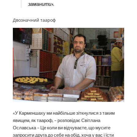
заманити».
Двозначний таароф
«У Карменшаху ми найбільше зіткнулися з таким
явищем, як таароф, – розповідає Світлана
Ославська – Це коли ви відчуваєте, що мусите
запросити друга до себе на обід, хоча у вас і їсти