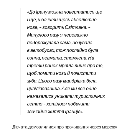
«До Ірану можна повертатися ще
і ще, й бачити щось абсолютно
нове, – говорить Світлана. –
Минулого разу я переважно
подорожувала сама, ночувала
в автобусах, тож постійно була
сонна, невмита, стомлена. На
третій ранок мріяла лише про те,
щоб помити ноги й почистити
зуби. Цього разу мандрівка була
цивілізованіша. Але ми все одно
намагалися уникати туристичних
гетто – хотілося побачити
звичайне життя іранців».
Дівчата домовлялися про проживання через мережу