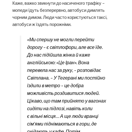
Каже, важко звикнути до насиченого трафіку –
мопеди їдуть безперервно, автобуси димлять
чорним димом. Люди часто користуються таксі,
автобуси ж їздять порожніми.
«Ми спершу не могли перейти
дорогу – є світлофори, але все їде.
До нас підійшла жінка й каже
англійською: «Це Іран». Вона
перевела нас за руку, – розповідає
Світлана. – У Тегерані ми постійно
їздили в метро – це добра
можливість роздивитися людей.
Цікаво, що там прийнято у вагонах
сидіти на підлозі, навіть коли
є вільні місця… А ще люди вранці
сім’ями піднімаються в гори, де
снідають у кафе. Потім