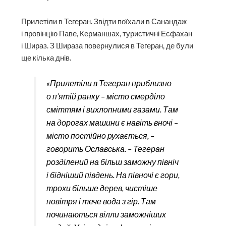
Прилетіли в Тегеран. Звідти поїхали в Санандаж
і провінцію Паве, Керманшах, туристичні Есфахан
і Шираз. З Шираза повернулися в Тегеран, де були
ще кілька днів.
«Прилетіли в Тегеран приблизно
о п’ятій ранку – місто смерділо
сміттям і вихлопними газами. Там
на дорогах машини є навіть вночі –
місто постійно рухається, –
говорить Ославська. – Тегеран
розділений на більш заможну північ
і бідніший південь. На півночі є гори,
трохи більше дерев, чистіше
повітря і тече вода з гір. Там
починаються вілли заможніших