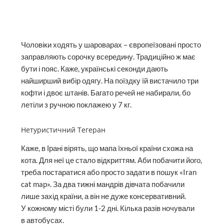
Чоловіки ходять у шароварах – європеїзовані просто
заправляють сорочку всередину. Традиційно ж має
бути і пояс. Каже, українські секонди дають
найширший вибір одягу. На поїздку їй вистачило три
кофти і двоє штанів. Багато речей не набирали, бо
летіли з ручною поклажею у 7 кг.
Нетуристичний Тегеран
Каже, в Ірані вірять, що мапа їхньої країни схожа на
кота. Для неї це стало відкриттям. Аби побачити його,
треба постаратися або просто задати в пошук «Iran
cat map». За два тижні мандрів дівчата побачили
лише захід країни, а він не дуже консервативний.
У кожному місті були 1-2 дні. Кілька разів ночували
в автобусах.