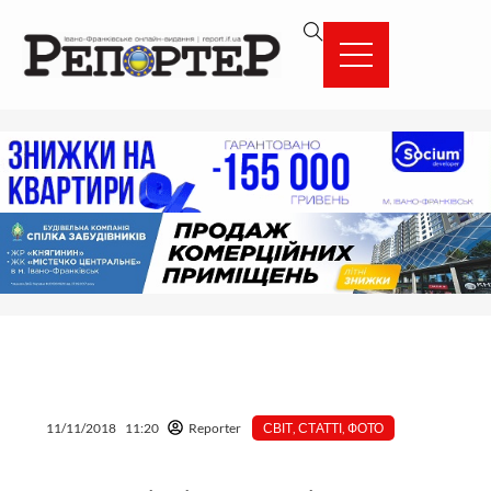
Перейти
вмісту
до
вмісту
11/11/2018
11:20
Reporter
СВІТ
,
СТАТТІ
,
ФОТО