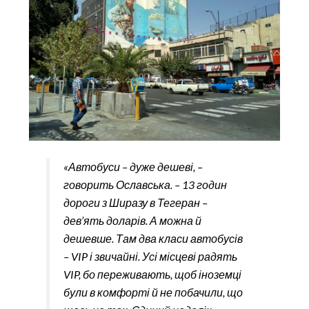
«Автобуси – дуже дешеві, –
говорить Ославська. – 13 годин
дороги з Ширазу в Тегеран –
дев’ять доларів. А можна й
дешевше. Там два класи автобусів
– VIP і звичайні. Усі місцеві радять
VIP, бо переживають, щоб іноземці
були в комфорті й не побачили, що