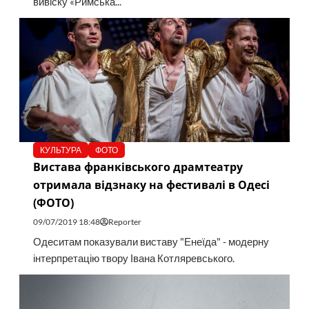
вивіску «Римська...
КУЛЬТУРА
ФОТО
Вистава франківського драмтеатру
отримала відзнаку на фестивалі в Одесі
(ФОТО)
09/07/2019 18:48
Reporter
Одеситам показували виставу "Енеїда" - модерну
інтерпретацію твору Івана Котляревського.