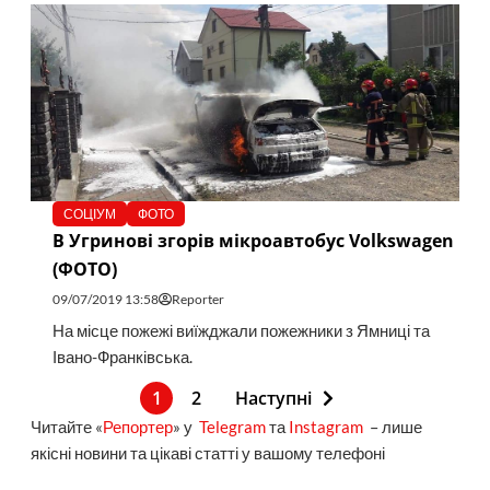
СОЦІУМ
ФОТО
В Угринові згорів мікроавтобус Volkswagen
(ФОТО)
09/07/2019 13:58
Reporter
На місце пожежі виїжджали пожежники з Ямниці та
Івано-Франківська.
1
2
Наступні
Читайте «
Репортер
» у
Telegram
та
Instagram
– лише
якісні новини та цікаві статті у вашому телефоні