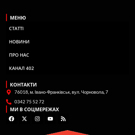
МЕНЮ
СТАТТІ
НОВИНИ
ПРО НАС
КАНАЛ 402
КОНТАКТИ
76018, м. Івано-Франківськ, вул. Чорновола, 7
0342 75 52 72
МИ В СОЦМЕРЕЖАХ
F
X
I
Y
R
a
-
n
o
s
c
t
s
u
s
e
w
t
t