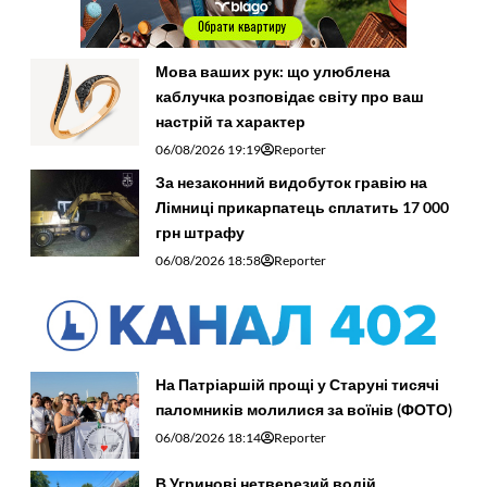
Мова ваших рук: що улюблена
каблучка розповідає світу про ваш
настрій та характер
06/08/2026 19:19
Reporter
За незаконний видобуток гравію на
Лімниці прикарпатець сплатить 17 000
грн штрафу
06/08/2026 18:58
Reporter
На Патріаршій прощі у Старуні тисячі
паломників молилися за воїнів (ФОТО)
06/08/2026 18:14
Reporter
В Угринові нетверезий водій