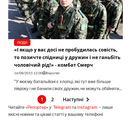
ЛЮДИ
«І якщо у вас досі не пробудилась совість,
то позичте спідниці у дружин і не ганьбіть
чоловічий рід!» - комбат Смерч
16/08/2015 12:00
Reporter
"У моєму батальйоні є хлопці, які тут вже більше
півроку і не бачили своїх дружин, не можуть обійняти...
1
2
Наступні
Читайте «
Репортер
» у
Telegram
та
Instagram
– лише
якісні новини та цікаві статті у вашому телефоні