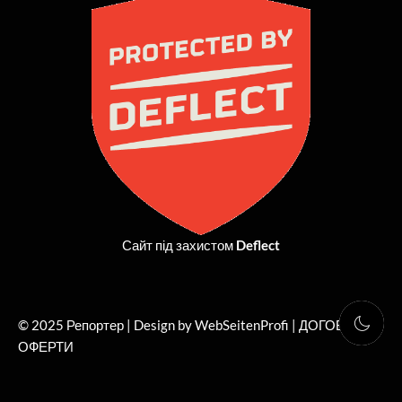
b
i
a
u
o
t
g
b
o
t
r
e
k
e
a
r
m
Сайт під захистом
Deflect
© 2025 Репортер | Design by WebSeitenProfi |
ДОГОВІР
ОФЕРТИ