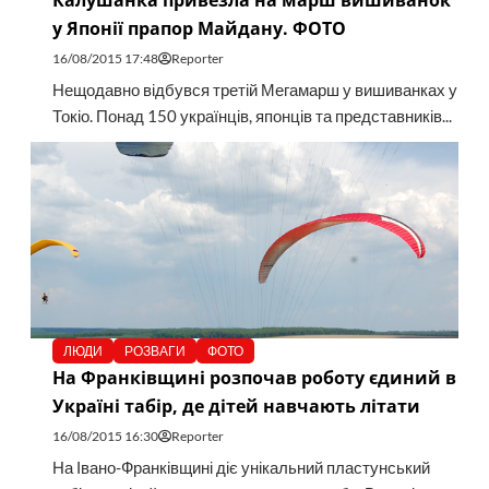
Калушанка привезла на марш вишиванок
у Японії прапор Майдану. ФОТО
16/08/2015 17:48
Reporter
Нещодавно відбувся третій Мегамарш у вишиванках у
Токіо. Понад 150 українців, японців та представників...
ЛЮДИ
РОЗВАГИ
ФОТО
На Франківщині розпочав роботу єдиний в
Україні табір, де дітей навчають літати
16/08/2015 16:30
Reporter
На Івано-Франківщині діє унікальний пластунський