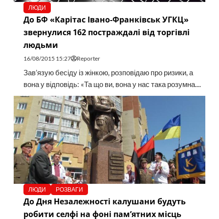
ЛЮДИ
До БФ «Карітас Івано-Франківськ УГКЦ»
звернулися 162 постраждалі від торгівлі
людьми
16/08/2015 15:27
Reporter
Зав’язую бесіду із жінкою, розповідаю про ризики, а
вона у відповідь: «Та що ви, вона у нас така розумна....
ЛЮДИ
РОЗВАГИ
До Дня Незалежності калушани будуть
робити селфі на фоні пам’ятних місць