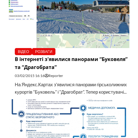
ВІДЕО
РОЗВАГИ
В інтернеті з'явилися панорами “Буковеля”
та “Драгобрата”
03/02/2015 16:16
Reporter
На Яндекс.Картах з'явилися панорами гірськолижних
курортів “Буковель” і “Драгобрат”. Тепер користувачі...