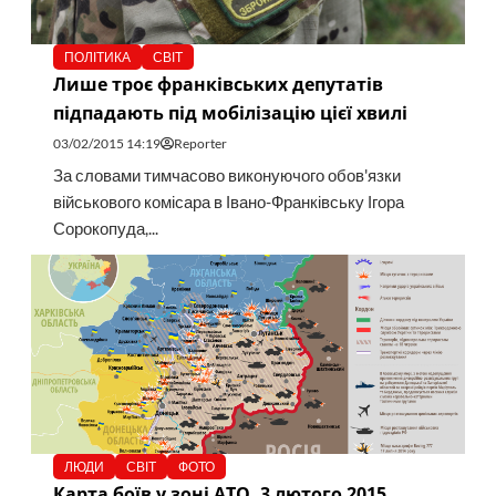
ПОЛІТИКА
СВІТ
Лише троє франківських депутатів
підпадають під мобілізацію цієї хвилі
03/02/2015 14:19
Reporter
За словами тимчасово виконуючого обов'язки
військового комісара в Івано-Франківську Ігора
Сорокопуда,...
ЛЮДИ
СВІТ
ФОТО
Карта боїв у зоні АТО, 3 лютого 2015