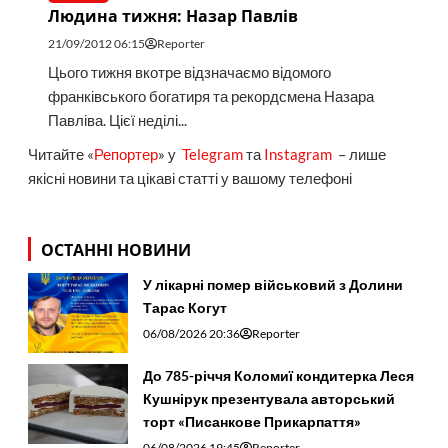
Людина тижня: Назар Павлів
21/09/2012 06:15
Reporter
Цього тижня вкотре відзначаємо відомого
франківського богатиря та рекорд­смена Назара
Павліва. Цієї неділі...
Читайте «
Репортер
» у
Telegram
та
Instagram
– лише
якісні новини та цікаві статті у вашому телефоні
ОСТАННІ НОВИНИ
У лікарні помер військовий з Долини
Тарас Когут
06/08/2026 20:36
Reporter
До 785-річчя Коломиї кондитерка Леся
Кушнірук презентувала авторський
торт «Писанкове Прикарпаття»
06/08/2026 19:45
Reporter