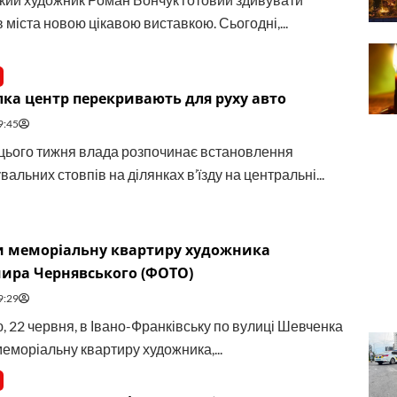
міста новою цікавою виставкою. Сьогодні,...
лка центр перекривають для руху авто
9:45
 цього тижня влада розпочинає встановлення
альних стовпів на ділянках в’їзду на центральні...
и меморіальну квартиру художника
ира Чернявського (ФОТО)
9:29
, 22 червня, в Івано-Франківську по вулиці Шевченка
меморіальну квартиру художника,...