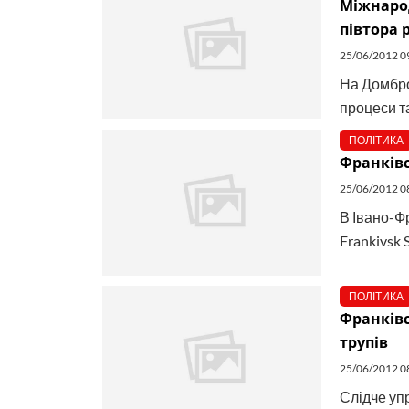
Міжнарод
півтора 
25/06/2012 0
На Домбро
процеси т
ПОЛІТИКА
Франківс
25/06/2012 0
В Івано-Ф
Frankivsk
ПОЛІТИКА
Франківс
трупів
25/06/2012 0
Слідче уп