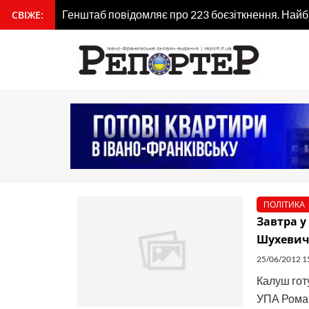
Перейти
Генштаб повідомляє про 223 боєзіткнення. Най
СВІЖЕ:
вмісту
до
вмісту
ПОЛІТИКА
Завтра у
Шухевич
25/06/2012 1
Калуш гот
УПА Роман