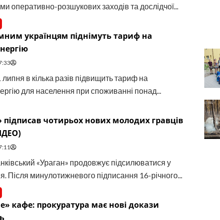
ми оперативно-розшукових заходів та дослідчої...
мним українцям піднімуть тариф на
нергію
7:33
1 липня в кілька разів підвищить тариф на
ергію для населення при споживанні понад...
 підписав чотирьох нових молодих гравців
ІДЕО)
7:11
нківський «Ураган» продовжує підсилюватися у
я. Після минулотижневого підписання 16-річного...
» кафе: прокуратура має нові докази
ь