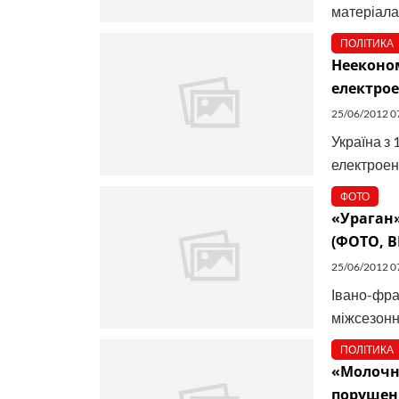
матеріала
ПОЛІТИКА
Нееконо
електрое
25/06/2012 0
Україна з 
електроен
ФОТО
«Ураган»
(ФОТО, В
25/06/2012 0
Івано-фра
міжсезонн
ПОЛІТИКА
«Молочне
порушен