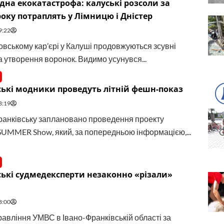
на екокатастрофа: калуські розсоли за
року потраплять у Лімницю і Дністер
9:22
вському кар’єрі у Калуші продовжуються зсувні
а утворення воронок. Видимо усунувся...
ькі модники проведуть літній фешн-показ
8:19
ранківську заплановано проведення проекту
 SUMMER Show, який, за попередньою інформацією,...
ькі судмедексперти незаконно «різали»
8:00
равління УМВС в Івано-Франківській області за