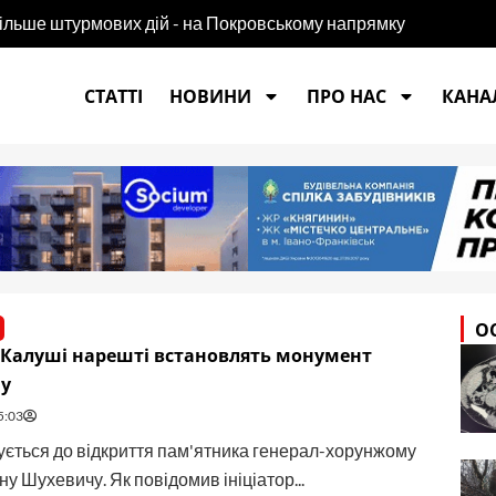
більше штурмових дій - на Покровському напрямку
СТАТТІ
НОВИНИ
ПРО НАС
КАНАЛ
О
 Калуші нарешті встановлять монумент
у
5:03
ується до відкриття пам'ятника генерал-хорунжому
у Шухевичу. Як повідомив ініціатор...