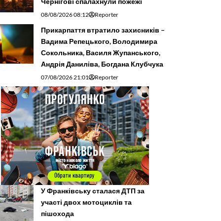
Чернігові спалахнули пожежі
08/08/2026 08:12
Reporter
Прикарпаття втратило захисників –
Вадима Репецького, Володимира
Сокольника, Василя Жупанського,
Андрія Даниліва, Богдана Клубчука
07/08/2026 21:01
Reporter
У Франківську сталася ДТП за
участі двох мотоциклів та
пішохода