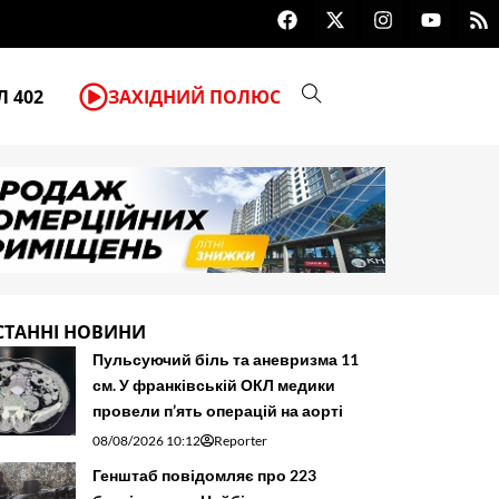
F
X
I
Y
R
Внаслідок атаки на Київщину заг
a
-
n
o
s
c
t
s
u
s
e
w
t
t
b
i
a
u
 402
ЗАХІДНИЙ ПОЛЮС
o
t
g
b
o
t
r
e
k
e
a
r
m
СТАННІ НОВИНИ
Пульсуючий біль та аневризма 11
см. У франківській ОКЛ медики
провели п’ять операцій на аорті
08/08/2026 10:12
Reporter
Генштаб повідомляє про 223