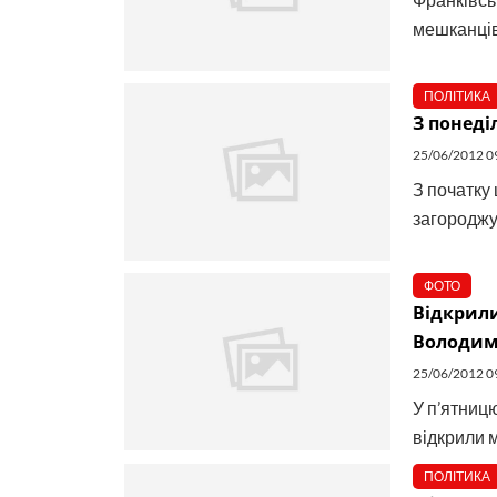
мешканців 
ПОЛІТИКА
З понеді
25/06/2012 0
З початку
загороджув
ФОТО
Відкрил
Володим
25/06/2012 0
У п’ятницю
відкрили 
ПОЛІТИКА