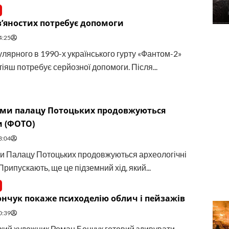
в’яностих потребує допомоги
4:25
улярного в 1990-х українського гурту «Фантом-2»
іяш потребує серйозної допомоги. Після...
нами палацу Потоцьких продовжуються
и (ФОТО)
3:04
ми Палацу Потоцьких продовжуються археологічні
Припускають, ще це підземний хід, який...
нчук покаже психоделію облич і пейзажів
0:39
кий художник Роман Бончук готовий здивувати