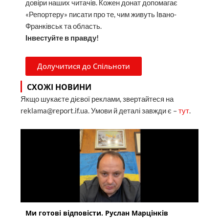
довіри наших читачів. Кожен донат допомагає
«Репортеру» писати про те, чим живуть Івано-
Франківськ та область.
Інвестуйте в правду!
Долучитися до Спільноти
СХОЖІ НОВИНИ
Якщо шукаєте дієвої реклами, звертайтеся на
reklama@report.if.ua. Умови й деталі завжди є –
тут
.
Ми готові відповісти. Руслан Марцінків