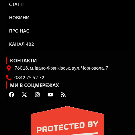
СТАТТІ
НОВИНИ
ПРО НАС
КАНАЛ 402
КОНТАКТИ
76018, м. Івано-Франківськ, вул. Чорновола, 7
0342 75 52 72
МИ В СОЦМЕРЕЖАХ
F
X
I
Y
R
a
-
n
o
s
c
t
s
u
s
e
w
t
t
b
i
a
u
o
t
g
b
o
t
r
e
k
e
a
r
m