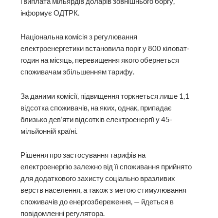
і виплата мільярдів доларів зовнішнього боргу,
інформує ОДТРК.
Національна комісія з регулювання
електроенергетики встановила поріг у 800 кіловат-
годин на місяць, перевищення якого обернеться
споживачам збільшенням тарифу.
За даними комісії, підвищення торкнеться лише 1,1
відсотка споживачів, на яких, однак, припадає
близько дев’яти відсотків електроенергії у 45-
мільйонній країні.
Рішення про застосування тарифів на
електроенергію залежно від її споживання прийнято
для додаткового захисту соціально вразливих
верств населення, а також з метою стимулювання
споживачів до енергозбереження, — йдеться в
повідомленні регулятора.