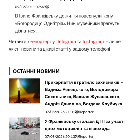
09/12/2011 07:36
В Івано-Франківську до життя повернули ікону
«Богородиця Одигітрія». Нині музейники прагнуть
дізнатися...
Читайте «
Репортер
» у
Telegram
та
Instagram
– лише
якісні новини та цікаві статті у вашому телефоні
ОСТАННІ НОВИНИ
Прикарпаття втратило захисників –
Вадима Репецького, Володимира
Сокольника, Василя Жупанського,
Андрія Даниліва, Богдана Клубчука
07/08/2026 21:01
Reporter
У Франківську сталася ДТП за участі
двох мотоциклів та пішохода
07/08/2026 20:13
Reporter