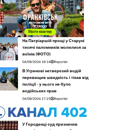
На Патріаршій прощі у Старуні
тисячі паломників молилися за
воїнів (ФОТО)
06/08/2026 18:14
Reporter
В Угринові нетверезий водій
перевищив швидкість і тікав від
поліції - у нього не було
водійських прав
06/08/2026 17:25
Reporter
У Городенці суд призначив