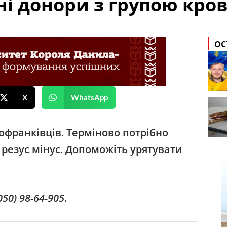
і донори з групою крові
ОС
X
WhatsApp
офранківців. Терміново потрібно
, резус мінус. Допоможіть урятувати
050) 98-64-905
.