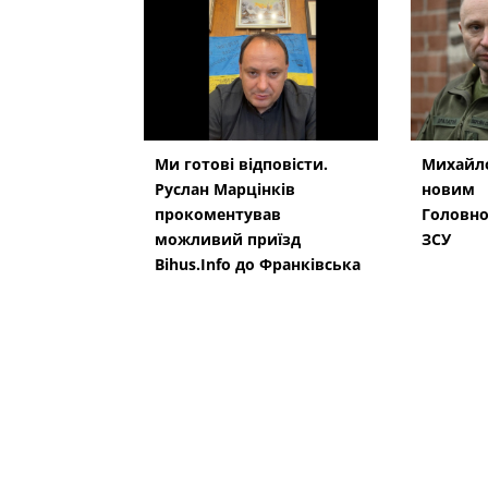
Ми готові відповісти.
Михайло
Руслан Марцінків
новим
прокоментував
Головн
можливий приїзд
ЗСУ
Bihus.Info до Франківська