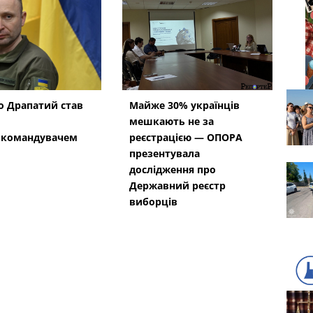
 Драпатий став
Майже 30% українців
мешкають не за
окомандувачем
реєстрацією — ОПОРА
презентувала
дослідження про
Державний реєстр
виборців