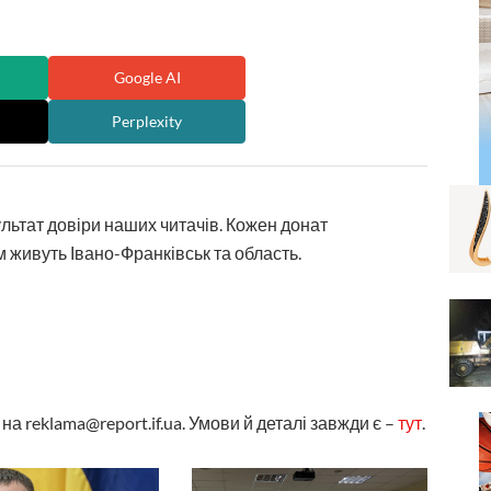
Google AI
Perplexity
ультат довіри наших читачів. Кожен донат
 живуть Івано-Франківськ та область.
а reklama@report.if.ua. Умови й деталі завжди є –
тут
.