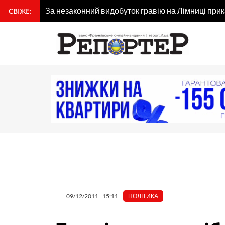
Перейти
За незаконний видобуток гравію на Лімниці при
СВІЖЕ:
вмісту
до
вмісту
09/12/2011
15:11
ПОЛІТИКА