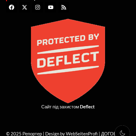
F
X
I
Y
R
a
-
n
o
s
c
t
s
u
s
e
w
t
t
b
i
a
u
o
t
g
b
o
t
r
e
k
e
a
r
m
Сайт під захистом
Deflect
© 2025 Репортер | Design by WebSeitenProfi |
ДОГОВІР