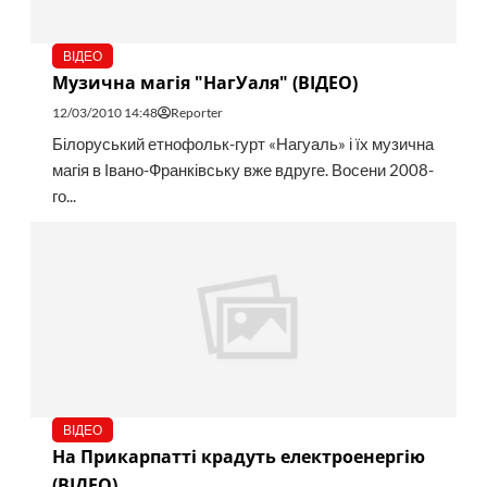
ВІДЕО
Музична магія "НагУаля" (ВІДЕО)
12/03/2010 14:48
Reporter
Білоруський етнофольк-гурт «Нагуаль» і їх музична
магія в Івано-Франківську вже вдруге. Восени 2008-
го...
ВІДЕО
На Прикарпатті крадуть електроенергію
(ВІДЕО)