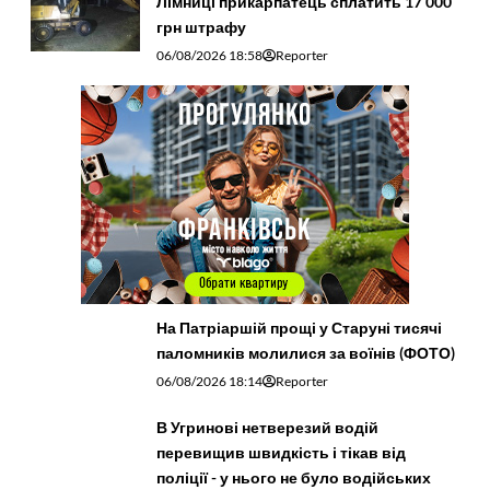
Лімниці прикарпатець сплатить 17 000
грн штрафу
06/08/2026 18:58
Reporter
На Патріаршій прощі у Старуні тисячі
паломників молилися за воїнів (ФОТО)
06/08/2026 18:14
Reporter
В Угринові нетверезий водій
перевищив швидкість і тікав від
поліції - у нього не було водійських