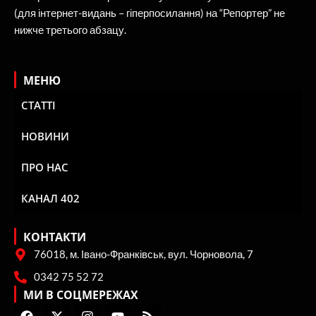
(для інтернет-видань – гіперпосилання) на “Репортер” не
нижче третього абзацу.
МЕНЮ
СТАТТІ
НОВИНИ
ПРО НАС
КАНАЛ 402
КОНТАКТИ
76018, м. Івано-Франківськ, вул. Чорновола, 7
0342 75 52 72
МИ В СОЦМЕРЕЖАХ
F
X
I
Y
R