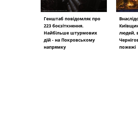
Генштаб повідомляє про
Внаслід
223 боєзіткнення.
Київщин
Найбільше штурмових
людей, в
дій - на Покровському
Черніго
напрямку
пожежі