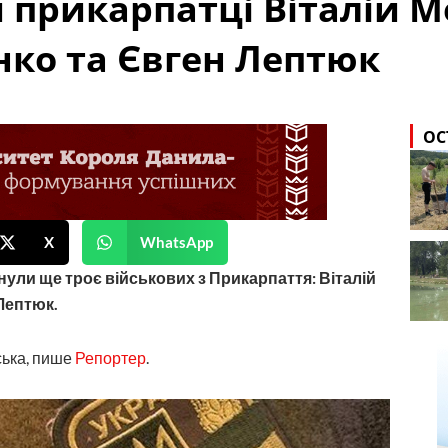
и прикарпатці Віталій М
ко та Євген Лептюк
ОС
X
WhatsApp
нули ще троє військових з Прикарпаття: Віталій
Лептюк.
ська, пише
Репортер
.