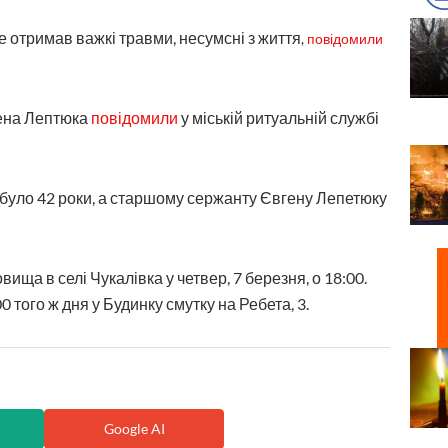
де отримав важкі травми, несумсні з життя
,
повідомили
ена Лептюка
повідомили
у міській ритуальній службі
уло 42 роки, а старшому сержанту Євгену Лепетюку
ища в селі Чукалівка у четвер, 7 березня, о 18:00.
 того ж дня у Будинку смутку на Ребета, 3.
Google AI