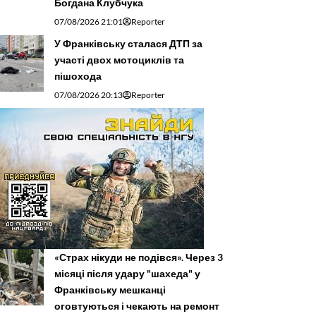
Богдана Клубчука
07/08/2026 21:01
Reporter
У Франківську сталася ДТП за
участі двох мотоциклів та
пішохода
07/08/2026 20:13
Reporter
«Страх нікуди не подівся». Через 3
місяці після удару "шахеда" у
Франківську мешканці
оговтуються і чекають на ремонт