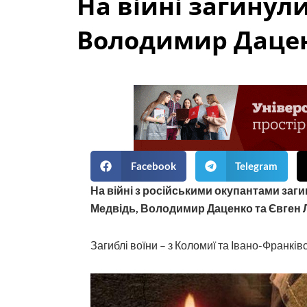
На війні загинул
Володимир Дацен
Facebook
Telegram
На війні з російськими окупантами заги
Медвідь, Володимир Даценко та Євген 
Загиблі воїни – з Коломиї та Івано-Франків