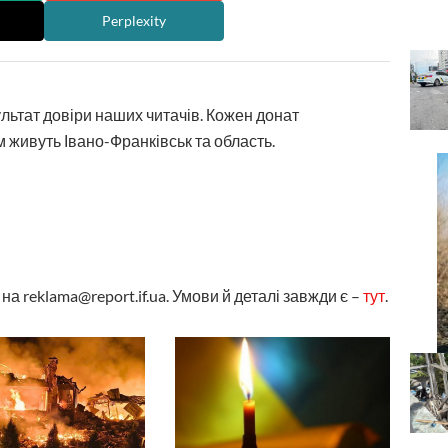
Perplexity
ультат довіри наших читачів. Кожен донат
 живуть Івано-Франківськ та область.
а reklama@report.if.ua. Умови й деталі завжди є –
тут
.