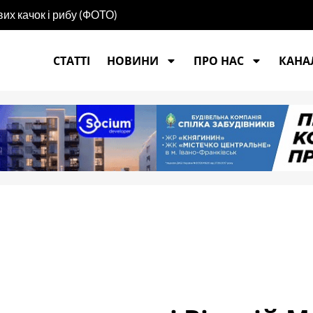
их качок і рибу (ФОТО)
СТАТТІ
НОВИНИ
ПРО НАС
КАНАЛ