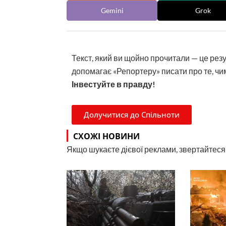
Gemini
Grok
Текст, який ви щойно прочитали — це рез
допомагає «Репортеру» писати про те, чим
Інвестуйте в правду!
Долучитися до Спільноти
СХОЖІ НОВИНИ
Якщо шукаєте дієвої реклами, звертайтеся н