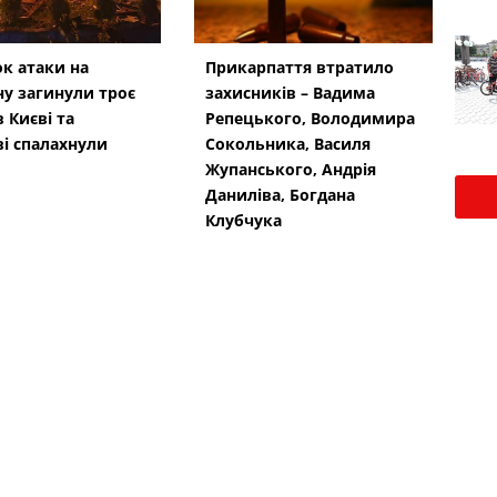
ок атаки на
Прикарпаття втратило
у загинули троє
захисників – Вадима
 Києві та
Репецького, Володимира
ві спалахнули
Сокольника, Василя
Жупанського, Андрія
Даниліва, Богдана
Клубчука