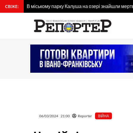
Перейти
В міському парку Калуша на озері знайшли мертв
СВІЖЕ:
вмісту
до
вмісту
06/03/2024
21:00
Reporter
ВІЙНА