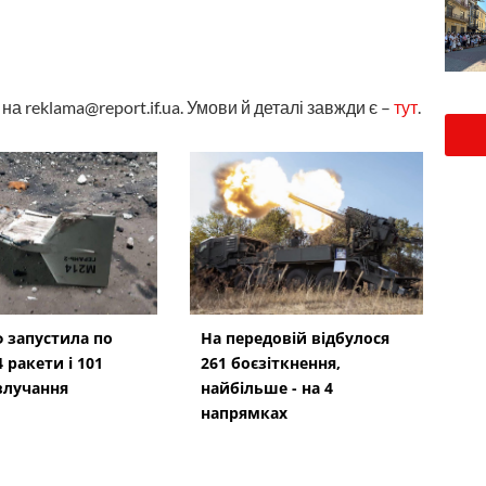
а reklama@report.if.ua. Умови й деталі завжди є –
тут
.
ф запустила по
На передовій відбулося
4 ракети і 101
261 боєзіткнення,
 влучання
найбільше - на 4
напрямках