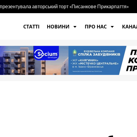
 презентувала авторський торт «Писанкове Прикарпаття»
СТАТТІ
НОВИНИ
ПРО НАС
КАНАЛ