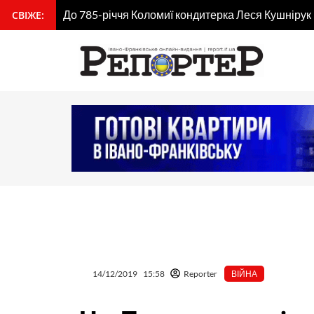
Перейти
До 785-річчя Коломиї кондитерка Леся Кушнірук
СВІЖЕ:
вмісту
до
вмісту
14/12/2019
15:58
Reporter
ВІЙНА