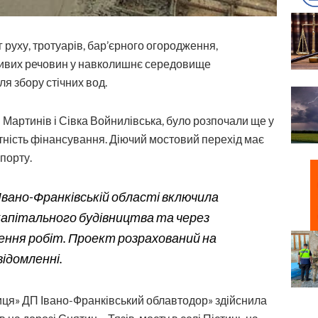
руху, тротуарів, бар’єрного огородження,
дливих речовин у навколишнє середовище
я збору стічних вод.
 Мартинів і Сівка Войнилівська, було розпочали ще у
утність фінансування. Діючий мостовий перехід має
порту.
Івано-Франківській області включила
 капітального будівництва та через
ення робіт. Проект розрахований на
відомленні.
иця» ДП Івано-Франківський облавтодор» здійснила