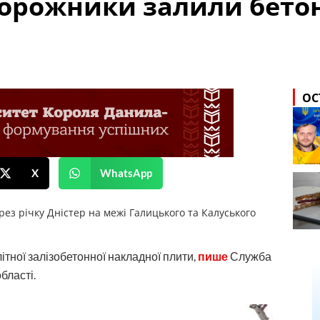
дорожники залили бетон
ОС
X
WhatsApp
ез річку Дністер на межі Галицького та Калуського
тної залізобетонної накладної плити,
пише
Служба
бласті.