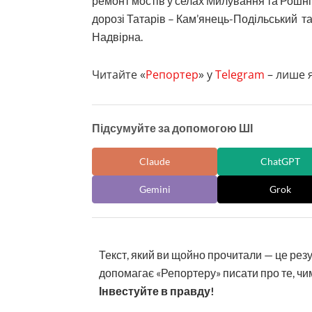
ремонт мостів у селах Милування та Рошнів 
дорозі Татарів – Кам’янець-Подільський та 
Надвірна.
Читайте «
Репортер
» у
Telegram
– лише я
Підсумуйте за допомогою ШІ
Claude
ChatGPT
Gemini
Grok
Текст, який ви щойно прочитали — це рез
допомагає «Репортеру» писати про те, чим
Інвестуйте в правду!