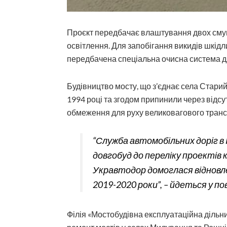
Проєкт передбачає влаштування двох смуг 
освітлення. Для запобігання викидів шкі
передбачена спеціальна очисна система дл
Будівництво мосту, що з’єднає села Старий
1994 році та згодом припинили через відс
обмеження для руху великовагового транс
“Служба автомобільних доріг в 
довгобуд до переліку проектів
Укравтодор домоглася відновл
2019-2020 роки”, – йдеться у по
Філія «Мостобудівна експлуатаційна дільн