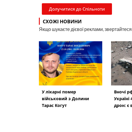
Долучитися до Спільноти
СХОЖІ НОВИНИ
Якщо шукаєте дієвої реклами, звертайтеся н
У лікарні помер
Вночі р
військовий з Долини
Україні 
Тарас Когут
дрон: є