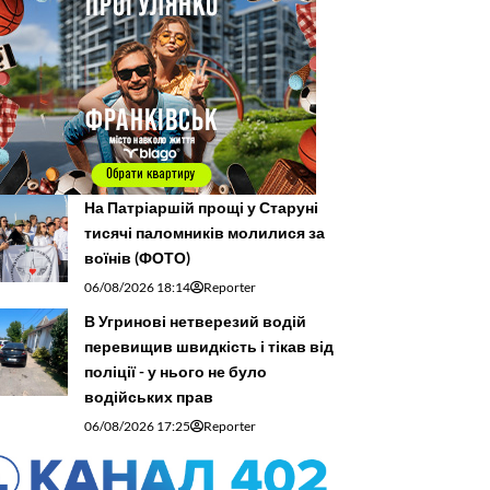
На Патріаршій прощі у Старуні
тисячі паломників молилися за
воїнів (ФОТО)
06/08/2026 18:14
Reporter
В Угринові нетверезий водій
перевищив швидкість і тікав від
поліції - у нього не було
водійських прав
06/08/2026 17:25
Reporter