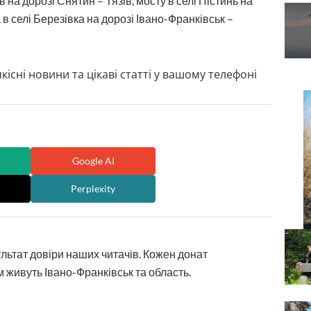
на дорозі Снятин – Тязів, мосту в селі Пістинь на
в селі Березівка на дорозі Івано-Франківськ –
кісні новини та цікаві статті у вашому телефоні
Google AI
Perplexity
ультат довіри наших читачів. Кожен донат
 живуть Івано-Франківськ та область.