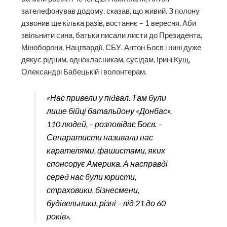
зателефонував додому, сказав, що живий. З полону
дзвонив ще кілька разів, востаннє – 1 вересня. Аби
звільнити сина, батьки писали листи до Президента,
Міноборони, Нацгвардії, СБУ. Антон Боєв і нині дуже
дякує рідним, однокласникам, сусідам, Ірині Кущ,
Олександрі Бабецькій і волонтерам.
«Нас привели у підвал. Там були
лише бійці батальйону «Донбас»,
110 людей, – розповідає Боєв. –
Сепаратисти називали нас
карателями, фашистами, яких
спонсорує Америка. А насправді
серед нас були юристи,
страховики, бізнесмени,
будівельники, різні – від 21 до 60
років».