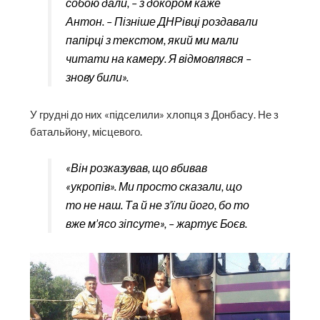
собою дали, – з докором каже
Антон. – Пізніше ДНРівці роздавали
папірці з текстом, який ми мали
читати на камеру. Я відмовлявся –
знову били».
У грудні до них «підселили» хлопця з Донбасу. Не з
батальйону, місцевого.
«Він розказував, що вбивав
«укропів». Ми просто сказали, що
то не наш. Та й не з’їли його, бо то
вже м’ясо зіпсуте», – жартує Боєв.