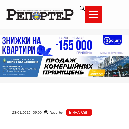
Перейти
вмісту
до
вмісту
23/01/2015
09:00
Reporter
ВІЙНА
,
СВІТ