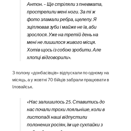
Антон. – Ще стріляли з пневмата,
прострелили мені ноги. За ті ж
фото зламали ребра, щелепу. Я
зціплював зуби і майже не їв, аби
зрослося. Уже на третій день на
мені не лишилося живого місця.
Хотів щось із собою зробити. Але
хлопці відговорили».
З полону «донбасівців» відпускали по одному на
місяць, а у жовтні 70 бійців забрали працювати в
Іловайськ.
«Нас залишилось 25. Ставитись до
нас почали трохи лояльніше, коли в
листопаді наші відпустили
полонених росіян, їм ще сухпайки з