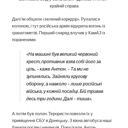
крайній справа
Далі їм обіцяли «зелений коридор». Рухалися
колоною, і тут російська армія відкрила вогонь із
гранатометів. Перший снаряд влучив у КамАЗ із
пораненими.
«На машині був великий червоний
хрест, противник взяв собі його за
ціль, – каже Антон. – Та ми не
зупинялись. Зайняли кругову
оборону, а навколо – лише російські
війська, у кожній посадці. Бій тривав
десь три години. Далі – тиша».
А потім був полон. Терористи повезли їх у
приміщення СБУ в Донецьку. З вікна автобуса наші
бачили росіян і чеченців. Поки їхали, Антон