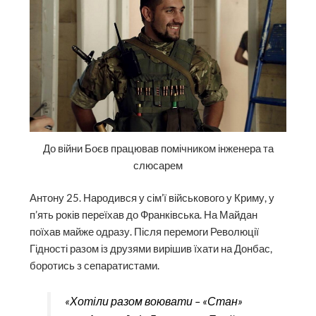
До війни Боєв працював помічником інженера та
слюсарем
Антону 25. Народився у сім’ї військового у Криму, у
п’ять років переїхав до Франківська. На Майдан
поїхав майже одразу. Після перемоги Революції
Гідності разом із друзями вирішив їхати на Донбас,
боротись з сепаратистами.
«Хотіли разом воювати – «Стан»