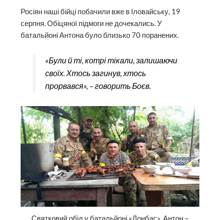
Росіян наші бійці побачили вже в Іловайську, 19
серпня. Обіцяної підмоги не дочекались. У
батальйоні Антона було близько 70 поранених.
«Були й ті, котрі тікали, залишаючи
своїх. Хтось загинув, хтось
прорвався», – говорить Боєв.
Святковий обід у батальйоні «Донбас». Антон –