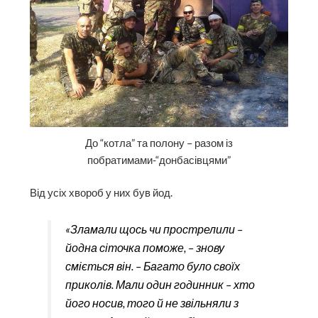
До “котла” та полону – разом із
побратимами-“донбасівцями”
Від усіх хвороб у них був йод.
«Зламали щось чи прострелили –
йодна сіточка поможе, – знову
сміється він. – Багато було своїх
приколів. Мали один годинник – хто
його носив, того й не звільняли з