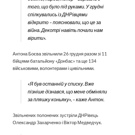
того, що було під руками. У грудні
спілкувались із ДНРівцями
відкрито – пояснювали, що це за
війна. Декотрі навіть почали нам
вірити».
Антона Боєва звільнили 26 грудня разом зі 11
бійцями батальйону «Донбас» та ще 134
військовими, волонтерами і цивільними.
«Я був останній у списку. Вже
пізніше дізнався, що мене обміняли
за пляшку коньяку», – каже Антон.
Звільнених полонених зустріли ДНРівець
Олександр Захарченко і Віктор Медведчук.