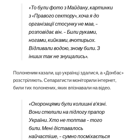
«То були фото з Майдану, картинки
з «Правого сектору», хоча я до
організації стосунку не мав, –
розповідає він. – Били руками,
ногами, кийками, вчотирьох.
Відливали водою, знову били. З
інших так не знущались».
Полоненим казали, що українці здалися, а «Донбас»
розстріляють. Сепаратисти моніторили інтернет,
били тих полонених, яких впізнавали на відео.
«Охоронцями були колишні в’язні.
Вони стелили на підлогу прапор
України. Хто не топтав – того
били. Мені діставалось
найчастіше, – сумно посміхається