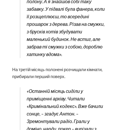
полону. А я знайшов собі таку
забавку. У підвалі була фанера, коли
її розщеплюєш, то всередині
прошарок з дерева. Різав на смужки,
з брусків хотів збудувати
маленький будинок. Не встиг, але
забрав ті смужки з собою, дороблю
хатинку вдома».
На третій місяць полонені розчищали кімнати,
прибирали перший поверх.
«Останній місяць сиділи у
приміщенні архіву. Читали
«Кримінальний кодекс». Вже бачили
сонце, – згадує Антон. –
Зремонтували радіо. Грали у
доміно, нарди, покер – вирізали з