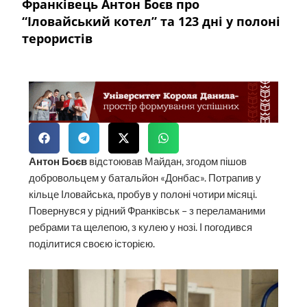
Франківець Антон Боєв про
“Іловайський котел” та 123 дні у полоні
терористів
Антон Боєв
відстоював Майдан, згодом пішов
добровольцем у батальйон «Донбас». Потрапив у
кільце Іловайська, пробув у полоні чотири місяці.
Повернувся у рідний Франківськ – з переламаними
ребрами та щелепою, з кулею у нозі. І погодився
поділитися своєю історією.