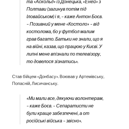
та «Аскольд» із Донецька, «Еней» з
Полтави (загинув потім під
Іловайськом) і я, – каже Антон Боєв.
– Позивний у мене «Костоло» – від
костолома, бо у футбол малим
грав багато. Батьки не знали, що я
на війні, казав, що працюю у Києві. У
липні мене впізнали по телевізору,
то довелося зізнатись».
Став бійцем «Донбасу». Воював у Артемівську,
Попасній, Лисичанську.
«Ми мали все, дякуючи волонтерам,
– каже Боєв. – Сепаратисти не
були краще забезпечені, а от
російські війська – звісно».