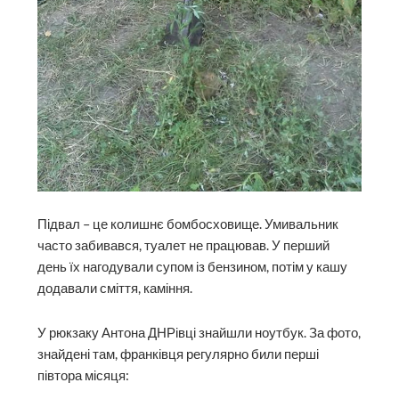
Підвал – це колишнє бомбо­сховище. Умивальник
часто забивався, туалет не працював. У перший
день їх нагодували супом із бензином, потім у кашу
додавали сміття, каміння.
У рюкзаку Антона ДНРівці знайшли ноутбук. За фото,
знай­дені там, франківця регулярно били перші
півтора місяця: