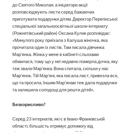
до Святого Миколая, а ініціатори акції
розповсюджують листи серед бажаючих
приготувати подарунки дітям. Директор Перегінської
спеціальної загальноосвітньої школи-інтернату
(Рожнятівський район) Оксана Кулик розповідає:
«Минулого року приїхала з Калуша жіночка, яка
прочитала один із листів. Там писала дівчинка
Мар’янка. Жінка у мене в кабінеті сльозами
обмилася, тому що у неї недавно померла дочка, яку
теж звали Мар’янка. Вона спитала, скільки у нас
Мар’янок. Тій Мар’яні, яка писала лист, привезла все,
що та просила. Іншим Мар’янам теж дала подарунки
та залишила солодощі для решти дітей».
Безкорисливо?
Серед 23 інтернатів, які є в Івано-Франківській
області, більшість отримує допомогу від