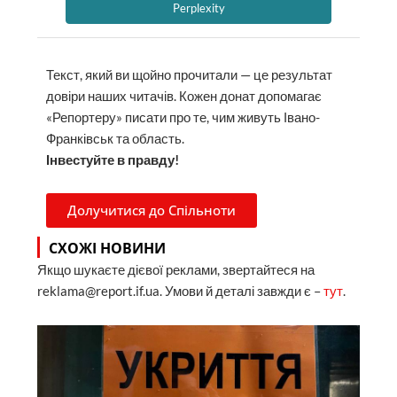
Perplexity
Текст, який ви щойно прочитали — це результат
довіри наших читачів. Кожен донат допомагає
«Репортеру» писати про те, чим живуть Івано-
Франківськ та область.
Інвестуйте в правду!
Долучитися до Спільноти
СХОЖІ НОВИНИ
Якщо шукаєте дієвої реклами, звертайтеся на
reklama@report.if.ua. Умови й деталі завжди є –
тут
.