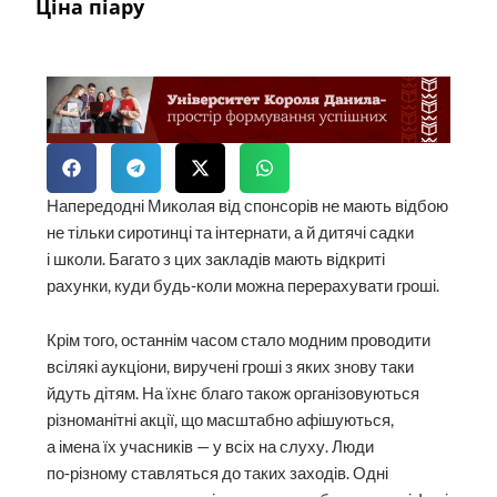
Ціна піару
Напередодні Миколая від спонсорів не мають відбою
не тільки сиротинці та інтернати, а й дитячі садки
і школи. Багато з цих закладів мають відкриті
рахунки, куди будь-коли можна перерахувати гроші.
Крім того, останнім часом стало модним проводити
всілякі аукціони, виручені гроші з яких знову таки
йдуть дітям. На їхнє благо також організовуються
різноманітні акції, що масштабно афішуються,
а імена їх учасників — у всіх на слуху. Люди
по‑різному ставляться до таких заходів. Одні