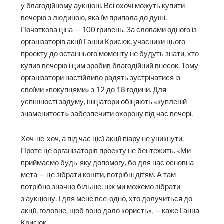
у благодійному аукціоні. Всі охочі можуть купити
вечерю з людиною, яка їм припала до душі.
Початкова ціна — 100 гривень. За словами одного із
організаторів акції Ганни Крисюк, учасники цього
проекту до останнього моменту не будуть знати, хто
купив вечерю і цим зробив благодійний внесок. Тому
організатори настійливо радять зустрічатися із
своїми «покупцями» з 12 до 18 години. Для
успішності задуму, ініціатори обіцяють «купленій
знаменитості» забезпечити охорону під час вечері.
Хоч-не-хоч, а під час цієї акції піару не уникнути.
Проте це організаторів проекту не бентежить. «Ми
приймаємо будь-яку допомогу, бо для нас основна
мета — це зібрати кошти, потрібні дітям. А там
потрібно значно більше, ніж ми можемо зібрати
з аукціону. І для мене все-одно, хто долучиться до
акції, головне, щоб воно дало користь», — каже Ганна
Крисюк.