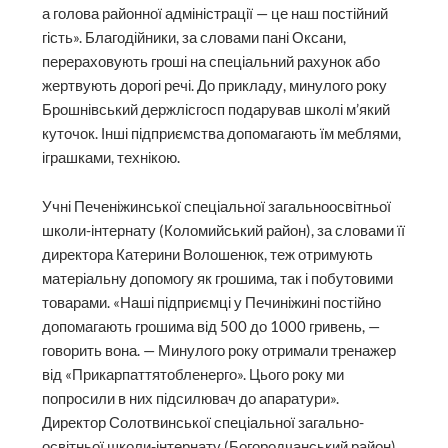
а голова районної адміністрації — це наш постійний
гість». Благодійники, за словами пані Оксани,
перераховують гроші на спеціальний рахунок або
жертвують дорогі речі. До прикладу, минулого року
Брошнівський держлісгосп подарував школі м’який
куточок. Інші підприємства допомагають їм меблями,
іграшками, технікою.
Учні Печеніжинської спеціаль­ної загальноосвітньої
школи-інтернату (Коломийський район), за словами її
директора Катерини Волошенюк, теж отримують
матеріальну допо­могу як грошима, так і побутовими
товарами. «Наші підприємці у Печиніжині постійно
допомагають грошима від 500 до 1000 гривень, —
говорить вона. — Минулого року отримали тренажер
від «Прикарпаттятобленерго». Цього року ми
попросили в них підсилювач до апаратури».
Директор Солотвинської спеціальної загально­
освітньої школи-інтернату (Богородчанський район)