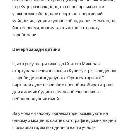
Ігор Куць розповідає, що за спонсорські кошти
у школі вже обладнали спортзал, спортивний
майданчик, купили кухонне обладнання. Немало, за
його словами, допомагають школі-інтернату
заробітчани.
Вечеря заради дитини
Цього року за три тижні до Святого Миколая
стартувала незвична акція «Купи зустріч з людиною
— зроби дитині подарунок». Організатори акції
вирішили дуже незвичним способом збирати гроші
для дитячих будинків, малозабез­печених та
неблагополучних сімей.
За умовами заходу, організатори розміщують на
одному з місцевих сайтів фотографії відомих людей
Прикарпаття, які погодилися взяти участь