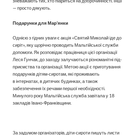
зневажають тих, хто піариться на доброчинності. Інші
— просто дякують.
Подарунки для Мар’янки
Однією з гідних уваги є акція «Святий Миколай іде до
сиріт», яку щорічно проводить Мальтійської служби
допомоги. Як розповідає працівниця цієї організації
Леся Гунчак, до заходу залучаються різноманітні під­
приємства та організації. Метою акції є приготування
подарунків дітям‑сиротам, які проживають
в інтернатах, в дитячих будин­ках, а також
забезпечення їх речами першої необхідності.
Минулого року Мальтійська служба завітала у 18
закладів Івано-Франківщини.
За задумом організаторів, діти-сироти пишуть листи