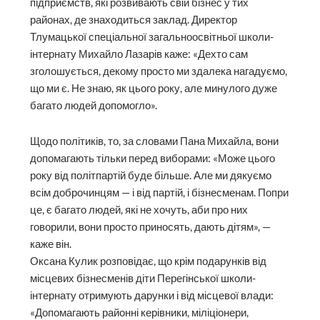
підприємств, які розвивають свій бізнес у тих
районах, де знаходиться заклад. Директор
Тлумацької спеціальної загаль­ноосвітньої школи-
інтернату Михайло Лазарів каже: «Дехто сам
зголошується, декому просто ми здалека нагадуємо,
що ми є. Не знаю, як цього року, але минулого дуже
багато людей допомогло».
Щодо політиків, то, за словами Пана Михайла, вони
допомагають тільки перед виборами: «Може цього
року від політпартій буде більше. Але ми дякуємо
всім доброчинцям — і від партій, і бізнесменам. Попри
це, є багато людей, які не хочуть, аби про них
говорили, вони просто приносять, дають дітям», —
каже він.
Оксана Кулик розповідає, що крім подарунків від
місцевих бізнесменів діти Перегінської школи-
інтернату отримують дарунки і від місцевої влади:
«Допомагають районні керівники, міліціонери,