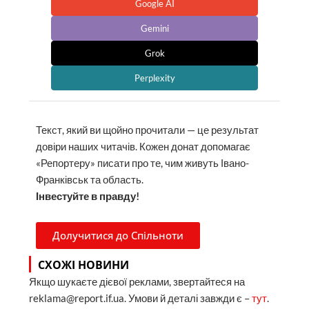
Google AI
Gemini
Grok
Perplexity
Текст, який ви щойно прочитали — це результат
довіри наших читачів. Кожен донат допомагає
«Репортеру» писати про те, чим живуть Івано-
Франківськ та область.
Інвестуйте в правду!
Долучитися до Спільноти
СХОЖІ НОВИНИ
Якщо шукаєте дієвої реклами, звертайтеся на
reklama@report.if.ua. Умови й деталі завжди є –
тут
.