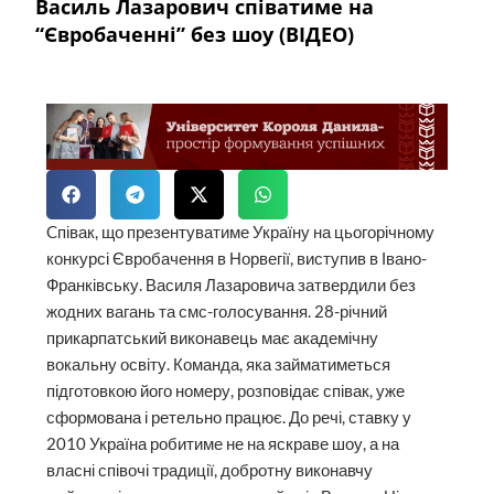
Василь Лазарович співатиме на
“Євробаченні” без шоу (ВІДЕО)
Cпівак, що презентуватиме Україну на цьогорічному
конкурсі Євробачення в Норвегії, виступив в Івано-
Франківську. Василя Лазаровича затвердили без
жодних вагань та смс-голосування. 28-річний
прикарпатський виконавець має академічну
вокальну освіту. Команда, яка займатиметься
підготовкою його номеру, розповідає співак, уже
сформована і ретельно працює. До речі, ставку у
2010 Україна робитиме не на яскраве шоу, а на
власні співочі традиції, добротну виконавчу