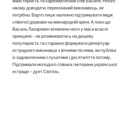
майстерність та харизматичний спів Василя. Нічого
нікому доводити, переконаний виконавець, не
потрібно. Варто лише належно підтримувати імідж
співочої держави на міжнародній арені. А поки що
Василь Лазарович впевнено несе у маси власні
принципи – не розмінюватись на дешеву
популярність та старанно формувати репертуар
естрадного виконавця з вічними піснями, які публіка
із задоволенням слухатиме і десятиліття потому.
Підтримали молодого співака і ветерани української
естради – дует Світязь.