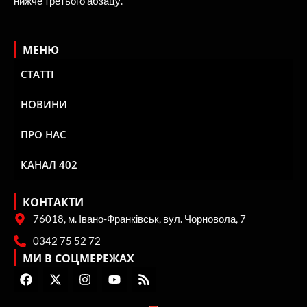
нижче третього абзацу.
МЕНЮ
СТАТТІ
НОВИНИ
ПРО НАС
КАНАЛ 402
КОНТАКТИ
76018, м. Івано-Франківськ, вул. Чорновола, 7
0342 75 52 72
МИ В СОЦМЕРЕЖАХ
F
X
I
Y
R
a
-
n
o
s
c
t
s
u
s