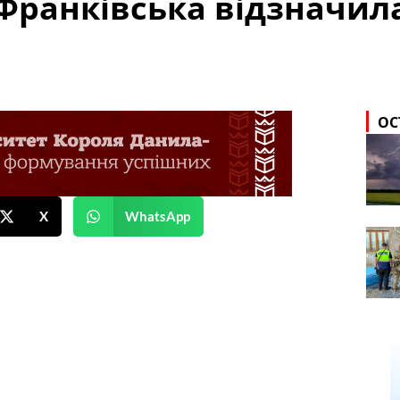
ранківська відзначила
ОС
X
WhatsApp