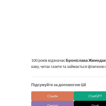
100 років відзначає
Броніслава Жминдак
каву, читає газети та займається фізичною
Підсумуйте за допомогою ШІ
Claude
ChatGPT
Gemini
Grok