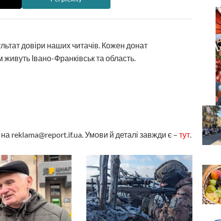
ультат довіри наших читачів. Кожен донат
 живуть Івано-Франківськ та область.
а reklama@report.if.ua. Умови й деталі завжди є –
тут
.