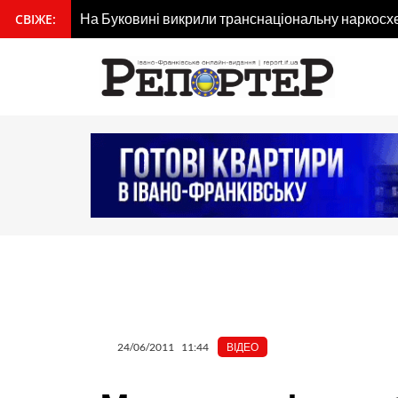
Перейти
На Буковині викрили транснаціональну наркосх
СВІЖЕ:
вмісту
до
вмісту
24/06/2011
11:44
ВІДЕО