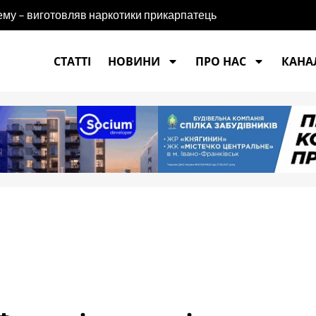
ему – виготовляв наркотики прикарпатець
СТАТТІ
НОВИНИ
ПРО НАС
КАНАЛ