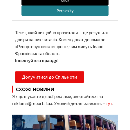
Grok
Perplexity
Текст, який ви щойно прочитали — це результат
довіри наших читачів. Кожен донат допомагає
«Репортеру» писати про те, чим живуть Івано-
Франківськ та область.
Інвестуйте в правду!
Долучитися до Спільноти
СХОЖІ НОВИНИ
Якщо шукаєте дієвої реклами, звертайтеся на
reklama@report.if.ua. Умови й деталі завжди є –
тут
.