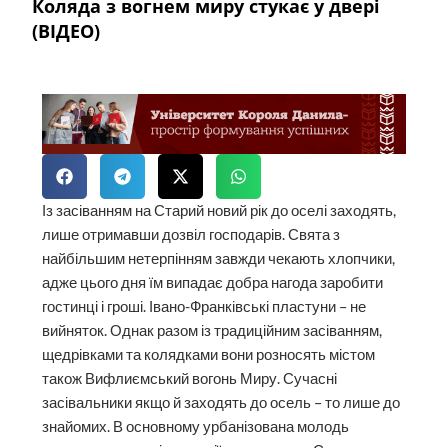
Коляда з вогнем миру стукає у двері
(ВІДЕО)
Із засіванням на Старий новий рік до оселі заходять,
лише отримавши дозвіл господарів. Свята з
найбільшим нетерпінням завжди чекають хлопчики,
адже цього дня їм випадає добра нагода заробити
гостинці і гроші. Івано-Франківські пластуни – не
вийняток. Однак разом із традиційним засіванням,
щедрівками та колядками вони розносять містом
також Вифлиємський вогонь Миру. Сучасні
засівальники якщо й заходять до осель – то лише до
знайомих. В основному урбанізована молодь