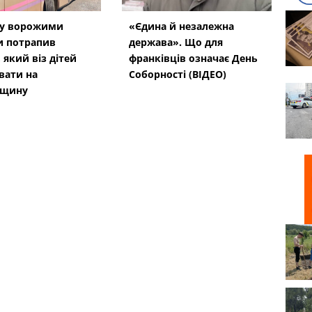
ку ворожими
«Єдина й незалежна
и потрапив
держава». Що для
 який віз дітей
франківців означає День
вати на
Соборності (ВІДЕО)
вщину