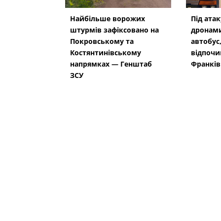
Найбільше ворожих
Під ата
штурмів зафіксовано на
дронам
Покровському та
автобус,
Костянтинівському
відпочи
напрямках — Генштаб
Франкі
ЗСУ