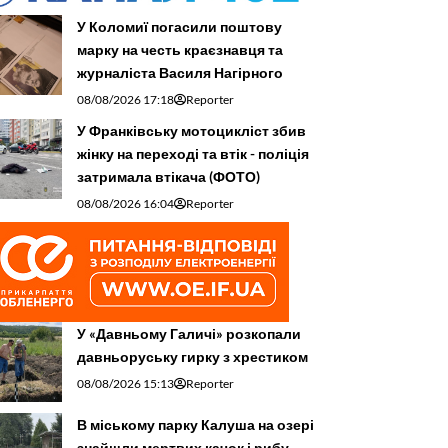
У Коломиї погасили поштову
марку на честь краєзнавця та
журналіста Василя Нагірного
08/08/2026 17:18
Reporter
У Франківську мотоцикліст збив
жінку на переході та втік - поліція
затримала втікача (ФОТО)
08/08/2026 16:04
Reporter
У «Давньому Галичі» розкопали
давньоруську гирку з хрестиком
08/08/2026 15:13
Reporter
В міському парку Калуша на озері
знайшли мертвих качок і рибу