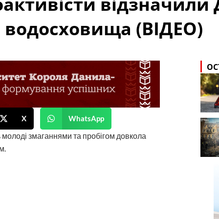
оактивісти відзначили 
 водосховища (ВІДЕО)
ОС
X
WhatsApp
молоді змаганнями та пробігом довкола
м.