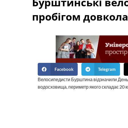
Бурштинські вел
пробігом довкола
Facebook
Telegram
Велосипедисти Бурштина відзначили День 
водосховища, периметр якого складає 20 к