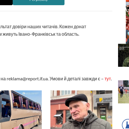
ультат довіри наших читачів. Кожен донат
 живуть Івано-Франківськ та область.
а reklama@report.if.ua. Умови й деталі завжди є –
тут
.