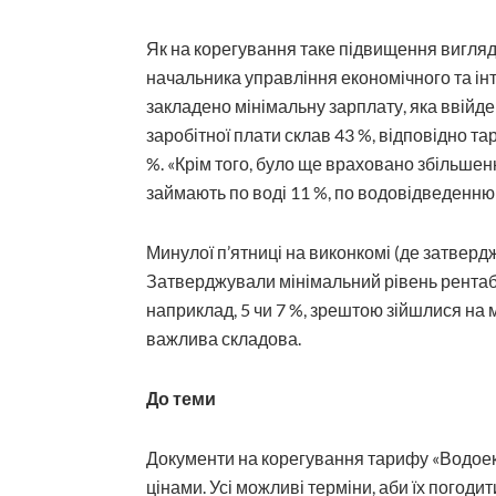
Як на корегування таке підвищення вигляда
начальника управління економічного та інт
закладено мінімальну зарплату, яка ввійде в
заробітної плати склав 43 %, відповідно т
%. «Крім того, було ще враховано збільшення
займають по воді 11 %, по водовідведенню 
Минулої п’ятниці на виконкомі (де затверд
Затверджували мінімальний рівень рентаб
наприклад, 5 чи 7 %, зрештою зійшлися на 
важлива складова.
До теми
Документи на корегування тарифу «Водоеко
цінами. Усі можливі терміни, аби їх погод