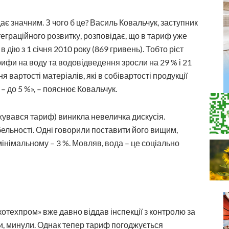
є значним. З чого б це? Василь Ковальчук, заступник
еграційного розвитку, розповідає, що в тариф уже
 дію з 1 січня 2010 року (869 гривень). Тобто ріст
арифи на воду та водовідведення зросли на 29 % і 21
 вартості матеріалів, які в собівартості продукції
– до 5 %», – пояснює Ковальчук.
жувався тариф) виникла невеличка дискусія.
ельності. Одні говорили поставити його вищим,
мінімальному – 3 %. Мовляв, вода – це соціально
техпром» вже давно віддав інспекції з контролю за
ити, минули. Однак тепер тариф погоджується