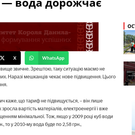
є — вода дорожчає
ОС
X
WhatsApp
явище звичне. Зрештою, таку ситуацію маємо не
нших. Наразі мешканців чекає нове підвищення. Цього
ння.
ч каже, що тариф не підвищується, – він лише
к зросла вартість матеріалів, електроенергії і вже
щенням мінімальної. Тож, якщо у 2009 році куб води
., то у 2010‑му вода буде по 2,58 грн.,