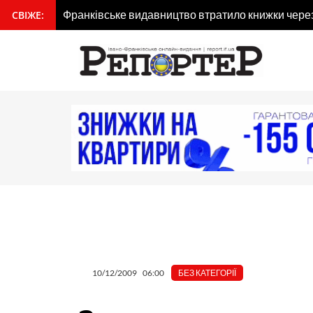
Перейти
Франківське видавництво втратило книжки через 
СВІЖЕ:
вмісту
до
вмісту
10/12/2009
06:00
БЕЗ КАТЕГОРІЇ