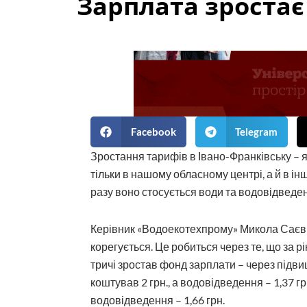
Зарплата зроста
Facebook
Telegram
Зростання тарифів в Івано-Франківську – 
тільки в нашому обласному центрі, а й в і
разу воно стосується води та водовідведе
Керівник «Водоекотехпрому» Микола Саєви
корегується. Це робиться через те, що за рі
тричі зростав фонд зарплати – через підви
коштував 2 грн., а водовідведення – 1,37 грн
водовідведення – 1,66 грн.