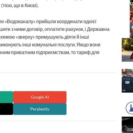
тією, що в Києві).
ти «Водоканалу» прийшли координати однієї
шете з ними договір, оплатите рахунок, і Державна
схемою «зверху» примушують діяти й інші
 виконують інші комунальні послуги. Якщо вони
евним приватним підприємствам, то тариф для
Google AI
Perplexity