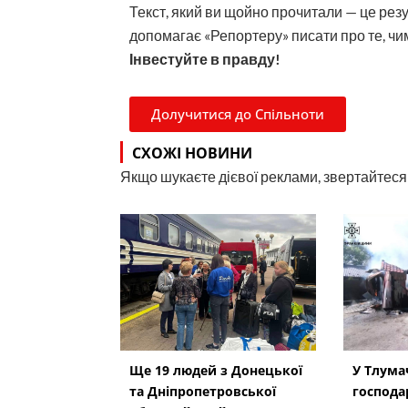
Текст, який ви щойно прочитали — це рез
допомагає «Репортеру» писати про те, чим
Інвестуйте в правду!
Долучитися до Спільноти
СХОЖІ НОВИНИ
Якщо шукаєте дієвої реклами, звертайтеся н
Ще 19 людей з Донецької
У Тлумач
та Дніпропетровської
господа