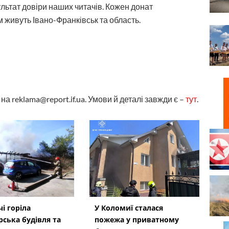
ультат довіри наших читачів. Кожен донат
 живуть Івано-Франківськ та область.
а reklama@report.if.ua. Умови й деталі завжди є –
тут
.
і горіла
У Коломиї сталася
рська будівля та
пожежа у приватному