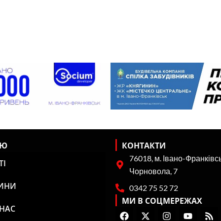
НЮ
КОНТАКТИ
76018, м. Івано-Франківсь
ТІ
Чорновола, 7
ИНИ
0342 75 52 72
МИ В СОЦМЕРЕЖАХ
 НАС
F
X
I
Y
R
a
-
n
o
s