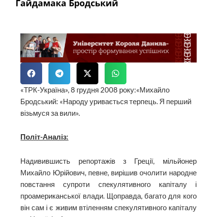
Гайдамака Бродський
«ТРК-Україна», 8 грудня 2008 року:«Михайло
Бродський: «Народу уривається терпець. Я перший
візьмуся за вили».
Політ-Аналіз:
Надивившисть репортажів з Греції, мільйонер
Михайло Юрійович, певне, вирішив очолити народне
повстання супроти спекулятивного капіталу і
проамериканської влади. Щоправда, багато для кого
він сам і є живим втіленням спекулятивного капіталу