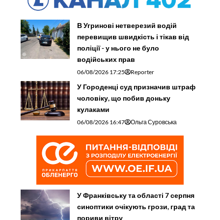
В Угринові нетверезий водій
перевищив швидкість і тікав від
поліції - у нього не було
водійських прав
06/08/2026 17:25
Reporter
У Городенці суд призначив штраф
чоловіку, що побив доньку
кулаками
06/08/2026 16:47
Ольга Суровська
У Франківську та області 7 серпня
синоптики очікують грози, град та
пориви вітру