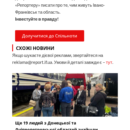
«Репортеру» писати про те, чим живуть Івано-
Франківськ та область.
Інвестуйте в правду!
Долучитися до Спільноти
СХОЖІ НОВИНИ
Якщо шукаєте дієвої реклами, звертайтеся на
reklama@report.if.ua. Умови й деталі завжди є –
тут
.
Ще 19 людей з Донецької та
Дніпропетровської областей знайшли