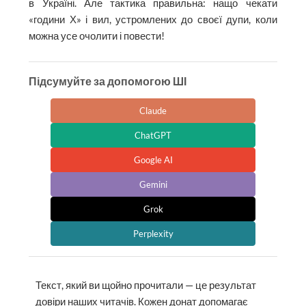
в Україні. Але тактика правильна: нащо чекати
«години Х» і вил, устромлених до своєї дупи, коли
можна усе очолити і повести!
Підсумуйте за допомогою ШІ
Claude
ChatGPT
Google AI
Gemini
Grok
Perplexity
Текст, який ви щойно прочитали — це результат
довіри наших читачів. Кожен донат допомагає