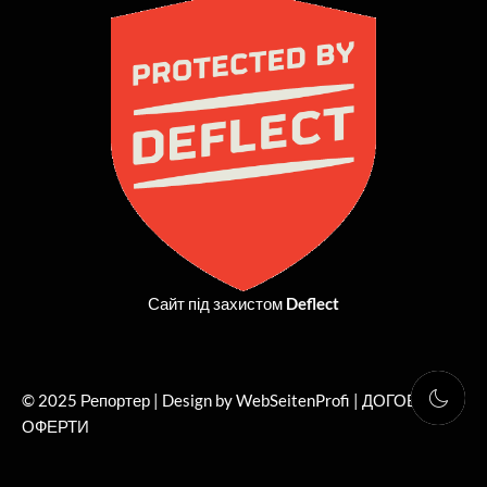
b
i
a
u
o
t
g
b
o
t
r
e
k
e
a
r
m
Сайт під захистом
Deflect
© 2025 Репортер | Design by WebSeitenProfi |
ДОГОВІР
ОФЕРТИ