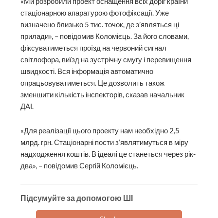
«Ми розробили проект оснащення всіх доріг країни
стаціонарною апаратурою фотофіксації. Уже
визначено близько 5 тис. точок, де з’являться ці
прилади», – повідомив Коломієць. За його словами,
фіксуватиметься проїзд на червоний сигнал
світлофора, виїзд на зустрічну смугу і перевищення
швидкості. Вся інформація автоматично
опрацьовуватиметься. Це дозволить також
зменшити кількість інспекторів, сказав начальник
ДАІ.
«Для реалізації цього проекту нам необхідно 2,5
млрд. грн. Стаціонарні пости з’являтимуться в міру
надход­ження коштів. В ідеалі це станеться через рік-
два», – повідомив Сергій Коломієць.
Підсумуйте за допомогою ШІ