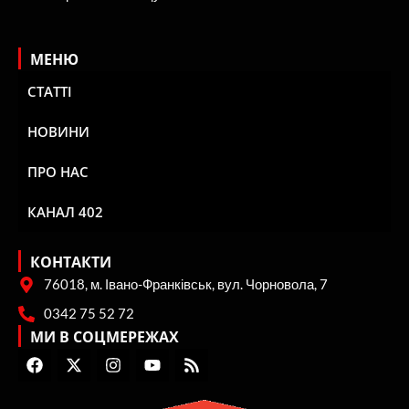
МЕНЮ
СТАТТІ
НОВИНИ
ПРО НАС
КАНАЛ 402
КОНТАКТИ
76018, м. Івано-Франківськ, вул. Чорновола, 7
0342 75 52 72
МИ В СОЦМЕРЕЖАХ
F
X
I
Y
R
a
-
n
o
s
c
t
s
u
s
e
w
t
t