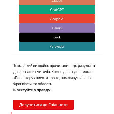
Claude
ChatGPT
Google AI
Gemini
Grok
Perplexity
Текст, який ви щойно прочитали — це результат
довіри наших читачів. Кожен донат допомагає
«Репортеру» писати про те, чим живуть Івано-
Франківськ та область.
Інвестуйте в правду!
Долучитися до Спільноти