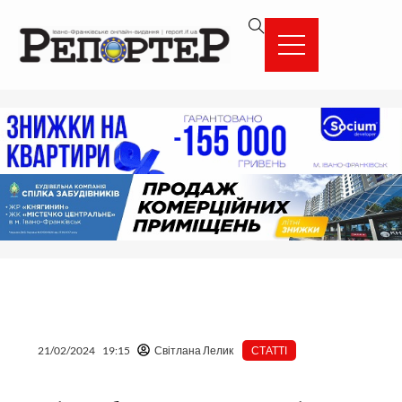
Перейти
вмісту
до
вмісту
21/02/2024
19:15
Світлана Лелик
СТАТТІ