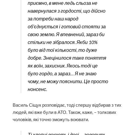
приємно, в мене ледь сльоза не
навернулася з гордості, що дійсно
за потреби наш народ
об’єднується і готовий стояти за
свою землю. Я впевнений, зараз би
стільки не зібралося. Якби 10%
було від тої кількості, то дуже
добре. Знецінилося таке поняття
як воїн, захисник. Якось тоді це
було гордо, а зараз… Я не знаю
чому, не можу пояснити. Це просто
нонсенс.
Василь Сіщук розповідає, тоді спершу відбирав з тих
людей, які вже були в АТО. Також, каже, – толкових
чоловіків, які точно зможуть воювати.
Ті хлопці воюють і досі, – говорить