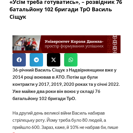
«Усім треба готуватись», – розвідник 76
батальйону 102 бригади ТрО Василь
Сіщук
36-річний Василь Сіщук з Надвірнянщини вже у
2014 році воював в АТО. Потім ще були
контракти у 2017, 2019, 2020 роках та у січні 2022.
Уже майже два роки він воює у складі 76
батальйону 102 бригади ТрО.
На другий день великої війни Василь набирав
стрілецьку роту. Йому треба було 80 людей, а
прийшло 600. Зараз, каже, й 10% не набрав би, пише