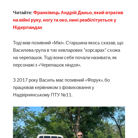
Читайте:
Франківець Андрій Даньо, який втратив
на війні руку, ногу та око, нині реабілітується у
Нідерландах
Тоді мав позивний «Мікі». Старшина якось сказав, що
Василева група в тих кевларових “корсарах” схожа
на черепашок. Тоді вони себе почали називати, як
персонажі з «Черепашок ніндзя».
З 2017 року Василь має позивний «Фізрук», бо
працював керівником з фізвиховання у
Надвірнянському ПТУ №11.