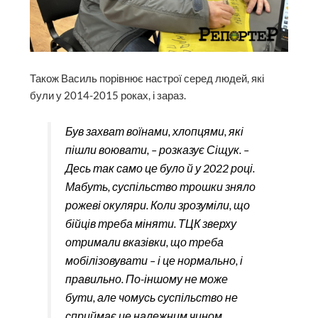
Також Василь порівнює настрої серед людей, які
були у 2014-2015 роках, і зараз.
Був захват воїнами, хлопцями, які
пішли воювати, – розказує Сіщук. –
Десь так само це було й у 2022 році.
Мабуть, суспільство трошки зняло
рожеві окуляри. Коли зрозуміли, що
бійців треба міняти. ТЦК зверху
отримали вказівки, що треба
мобілізовувати – і це нормально, і
правильно. По-іншому не може
бути, але чомусь суспільство не
сприймає це належним чином.