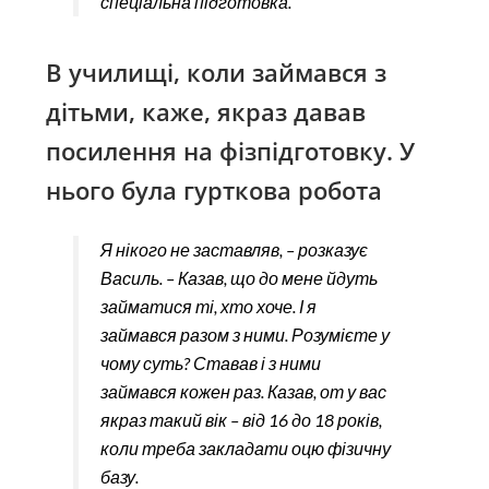
спеціальна підготовка.
В училищі, коли займався з
дітьми, каже, якраз давав
посилення на фізпідготовку. У
нього була гурткова робота
Я нікого не заставляв, – розказує
Василь. – Казав, що до мене йдуть
займатися ті, хто хоче. І я
займався разом з ними. Розумієте у
чому суть? Ставав і з ними
займався кожен раз. Казав, от у вас
якраз такий вік – від 16 до 18 років,
коли треба закладати оцю фізичну
базу.