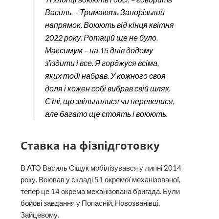
Василь. – Тримають Запорізький
напрямок. Воюють від кінця квітня
2022 року. Ротацій ще не було.
Максимум – на 15 днів додому
з’їздити і все. Я горджуся всіма,
яких тоді набрав. У кожного своя
доля і кожен собі вибрав свій шлях.
Є ті, що звільнилися чи перевелися,
але багато ще стоять і воюють.
Ставка
на фізпідготовку
В АТО Василь Сіщук мобілізувався у липні 2014
року. Воював у складі 51 окремої механізованої,
тепер це 14 окрема механізована бригада. Були
бойові завдання у Попасній, Новозванівці,
Зайцевому.