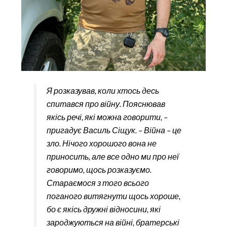
Я розказував, коли хтось десь
спитався про війну. Пояснював
якісь речі, які можна говорити, –
пригадує Василь Сіщук. – Війна – це
зло. Нічого хорошого вона не
приносить, але все одно ми про неї
говоримо, щось розказуємо.
Стараємося з того всього
поганого витягнути щось хороше,
бо є якісь дружні відносини, які
зароджуються на війні, братерські