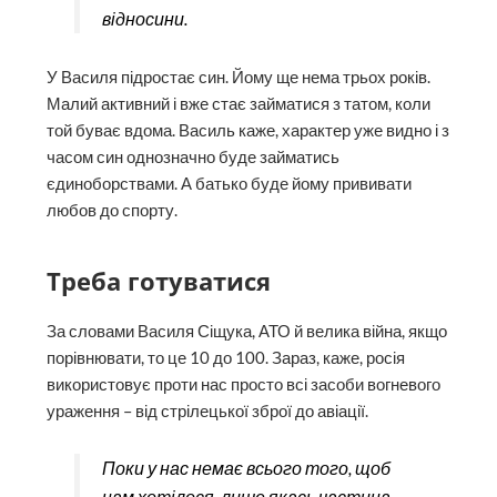
відносини.
У Василя підростає син. Йому ще нема трьох років.
Малий активний і вже стає займатися з татом, коли
той буває вдома. Василь каже, характер уже видно і з
часом син однозначно буде займатись
єдиноборствами. А батько буде йому прививати
любов до спорту.
Треба готуватися
За словами Василя Сіщука, АТО й велика війна, якщо
порівнювати, то це 10 до 100. Зараз, каже, росія
використовує проти нас просто всі засоби вогневого
ураження – від стрілецької зброї до авіації.
Поки у нас немає всього того, щоб
нам хотілося, лише якась частина,