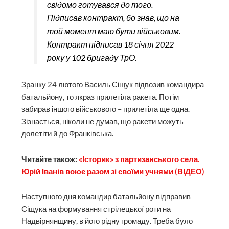
свідомо готувався до того.
Підписав контракт, бо знав, що на
той момент маю бути військовим.
Контракт підписав 18 січня 2022
року у 102 бригаду ТрО.
Зранку 24 лютого Василь Сіщук підвозив командира
батальйону, то якраз прилетіла ракета. Потім
забирав іншого військового – прилетіла ще одна.
Зізнається, ніколи не думав, що ракети можуть
долетіти й до Франківська.
Читайте також:
«Історик» з партизанського села.
Юрій Іванів воює разом зі своїми учнями (ВІДЕО)
Наступного дня командир батальйону відправив
Сіщука на формування стрілецької роти на
Надвірнянщину, в його рідну громаду. Треба було