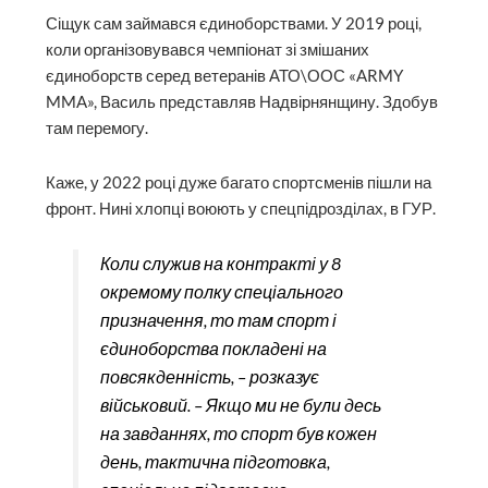
Сіщук сам займався єдиноборствами. У 2019 році,
коли організовувався чемпіонат зі змішаних
єдиноборств серед ветеранів АТО\ООС «ARMY
MMA», Василь представляв Надвірнянщину. Здобув
там перемогу.
Каже, у 2022 році дуже багато спортсменів пішли на
фронт. Нині хлопці воюють у спецпідрозділах, в ГУР.
Коли служив на контракті у 8
окремому полку спеціального
призначення, то там спорт і
єдиноборства покладені на
повсякденність, – розказує
військовий. – Якщо ми не були десь
на завданнях, то спорт був кожен
день, тактична підготовка,