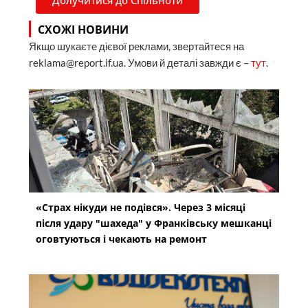
Долучитися до Спільноти
СХОЖІ НОВИНИ
Якщо шукаєте дієвої реклами, звертайтеся на
reklama@report.if.ua. Умови й деталі завжди є –
тут
.
«Страх нікуди не подівся». Через 3 місяці
після удару "шахеда" у Франківську мешканці
оговтуються і чекають на ремонт