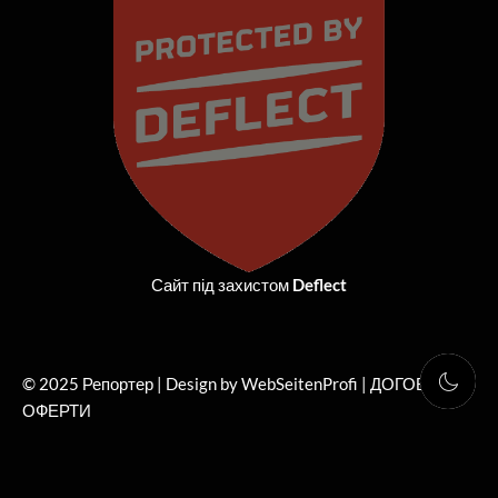
o
t
g
b
o
t
r
e
k
e
a
r
m
Сайт під захистом
Deflect
© 2025 Репортер | Design by WebSeitenProfi |
ДОГОВІР
ОФЕРТИ