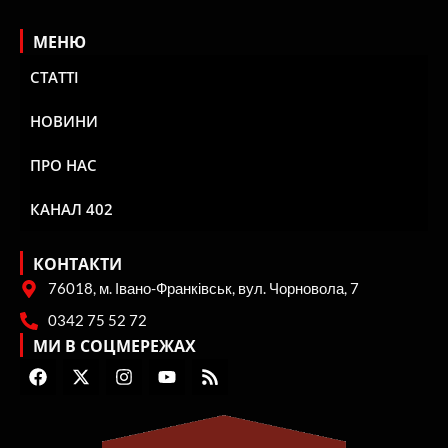
МЕНЮ
СТАТТІ
НОВИНИ
ПРО НАС
КАНАЛ 402
КОНТАКТИ
76018, м. Івано-Франківськ, вул. Чорновола, 7
0342 75 52 72
МИ В СОЦМЕРЕЖАХ
F
X
I
Y
R
a
-
n
o
s
c
t
s
u
s
e
w
t
t
b
i
a
u