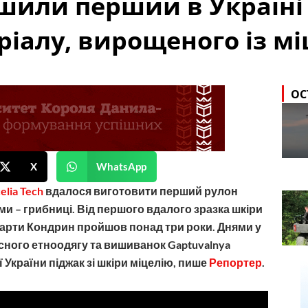
шили перший в Україні 
ріалу, вирощеного із мі
ОС
X
WhatsApp
elia Tech
вдалося виготовити перший рулон
ми – грибниці. Від першого вдалого зразка шкіри
Марти Кондрин пройшов понад три роки. Днями у
асного етноодягу та вишиванок Gaptuvalnya
 України піджак зі шкіри міцелію, пише
Репортер
.