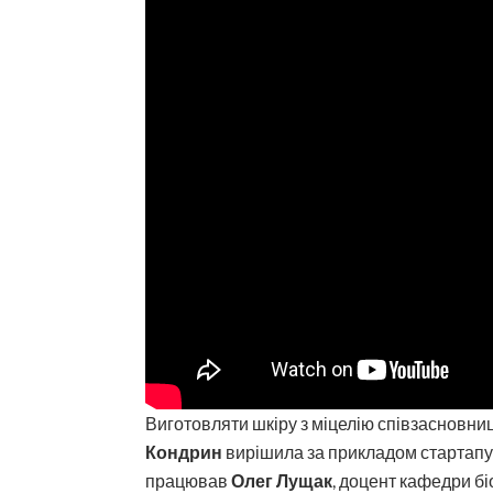
Виготовляти шкіру з міцелію співзасновниц
Кондрин
вирішила за прикладом стартапу з
працював
Олег Лущак
, доцент кафедри біо