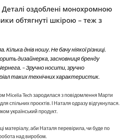
. Деталі оздоблені монохромною
ки обтягнуті шкірою – теж з
 Кілька днів ношу. Не бачу ніякої різниці.
говорить дизайнерка, засновниця бренду
ернега. – Зручно носити, зручно
еріал таких технічних характеристик.
ом Micelia Tech зародилася з повідомлення Марти
ля спільних проєктів. І Наталя одразу відгукнулася.
лком український продукт.
ці матеріалу, аби Наталя перевірила, чи буде по
робота над виробом.