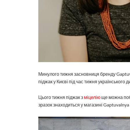
Минулого тижня засновниця бренду Gaptu
піджак у Києві під час
тижня українського
ди
Цього тижня піджак з
міцелію
ще можна поба
зразок знаходиться у магазині Gaptuvalnya 