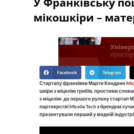
У Франківську по
мікошкіри – мате
Facebook
Telegram
Стартапу франківки Марти Кондрин
Mic
шкіри з міцелію грибів, простими слова
з міцелію до першого рулону стартап 
партнерстві Micelia Tech з брендом суч
презентували перший у модній індустрії