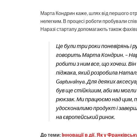
Марта Кондрин каже,
шлях від першого отр
нелегким. В процесі роботи пробували спів
Наразі стартапу допомагають також фахівці
Це були три роки поневірянь і р
говорить Марта Кондрин. – На
робити з ним все, що хочеш. Ві
піджака, який розробила Натал
Gaptuvalnya. Для деяких аксесуа
був ще стійкішим, аби ми могли
рюкзак. Ми працюємо над цим, 
удосконалимо продукт і завер
на європейський ринок.
До теми:
Інновації в дії. Як у Франківс