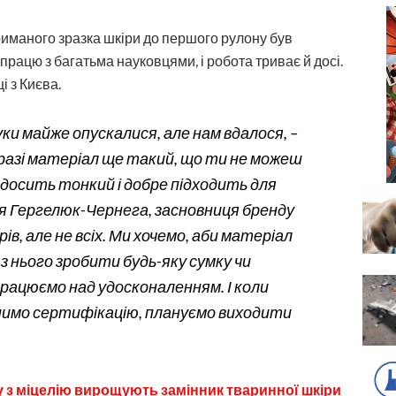
иманого зразка шкіри до першого рулону був
працю з багатьма науковцями, і робота триває й досі.
 з Києва.
уки майже опускалися, але нам вдалося, –
разі матеріал ще такий, що ти не можеш
н досить тонкий і добре підходить для
я Гергелюк-Чернега, засновниця бренду
рів, але не всіх. Ми хочемо, аби матеріал
 з нього зробити будь-яку сумку чи
працюємо над удосконаленням. І коли
шимо сертифікацію, плануємо виходити
ьку з міцелію вирощують замінник тваринної шкіри