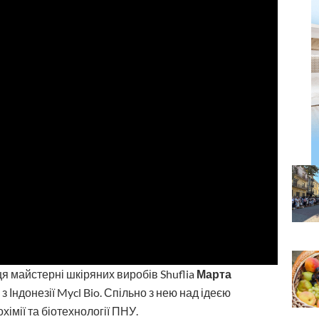
я майстерні шкіряних виробів Shuflia
Марта
 Індонезії Mycl Bio
. Спільно з нею над ідеєю
хімії та біотехнології ПНУ.