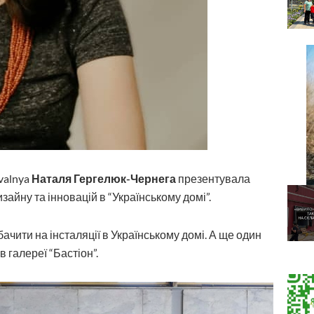
valnya
Наталя Гергелюк-Чернега
презентувала
зайну та інновацій в “Українському домі”.
чити на інсталяції в Українському домі. А ще один
в галереї “Бастіон”.