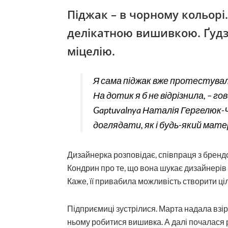
Піджак – в чорному кольорі
делікатною вишивкою. Ґудзи
міцелію.
Я сама піджак вже протестувала.
На дотик я б не відрізнила, – 
Gaptuvalnya Наталія Гергелюк-Ч
доглядати, як і будь-який мат
Дизайнерка розповідає, співпраця з бренд
Кондрин про те, що вона шукає дизайнерів д
Каже, її привабила можливість створити ці
Підприємиці зустрілися. Марта надала взір
ньому робитися вишивка. А далі почалася 