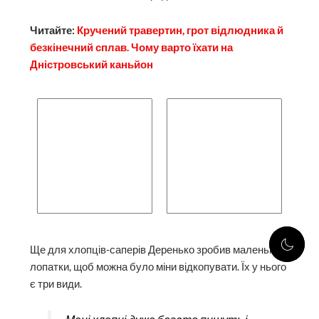
Ще для хлопців-саперів Деренько зробив маленькі
лопатки, щоб можна було міни відкопувати. Їх у нього
є три види.
Мені хлопці дуже багато пишуть і
дзвонять, що добрі лопатки. Один
чоловік з передової пропонував – я
вам вишлю три наших, а ви мені
одну свою. А нащо мені ті погані
лопатки, я просто взяв і відіслав
лопатку в подарок.