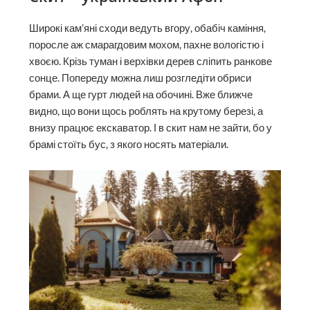
Широкі кам’яні сходи ведуть вгору, обабіч каміння,
поросле аж смарагдовим мохом, пахне вологістю і
хвоєю. Крізь туман і верхівки дерев сліпить ранкове
сонце. Попереду можна лиш розгледіти обриси
брами. А ще гурт людей на обочині. Вже ближче
видно, що вони щось роблять на крутому березі, а
внизу працює екскаватор. І в скит нам не зайти, бо у
брамі стоїть бус, з якого носять матеріали.