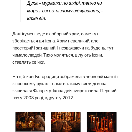
Духа – мурашки по шкірі, тепло чи
мороз, всі по-різному відчувають, –
каже він.
Далі ігумен веде в соборний храм, саме тут
зберігається ця ікона. Храм невеликий, але
просторий і затишний. І незважаючи на будень, тут
чимало людей. Тихо моляться, цілують ікони,
ставлять свічки.
На цій іконі Богородиця зображена в червоній мантії і
з посохом у руках – саме в такому вигляді вона
з’явилася Філарету. Ікона двічі мироточила. Перший
раз у 2008 році, вдруге у 2012.