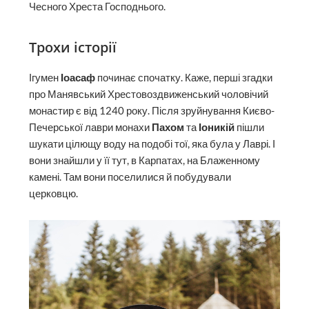
Чесного Хреста Господнього.
Трохи історії
Ігумен
Іоасаф
починає спочатку. Каже, перші згадки
про Манявський Хрестовоздвиженський чоловічий
монастир є від 1240 року. Після зруйнування Києво-
Печерської лаври монахи
Пахом
та
Іоникій
пішли
шукати цілющу воду на подобі тої, яка була у Лаврі. І
вони знайшли у її тут, в Карпатах, на Блаженному
камені. Там вони поселилися й побудували
церковцю.