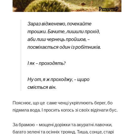
Зараз відженемо, почекайте
трошки. Бачите, лишили прохід,
аби лиш чернець пройшов, –
посміхається один із робітників.
І як – проходять?
Ну от, я ж проходжу, – щиро
сміється він.
Пояснює, що це саме ченці укріплюють берег, бо
підмила вода. І просить когось зі своїх відігнати бус.
За брамою – мощені доріжки та акуратні лавочки,
багато зелені та осінніх троянд. Тиша, сонце, старі