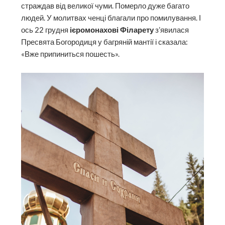
страждав від великої чуми. Померло дуже багато
людей. У молитвах ченці благали про помилування. І
ось 22 грудня
ієромонахові Філарету
з’явилася
Пресвята Богородиця у багряній мантії і сказала:
«Вже припиниться пошесть».