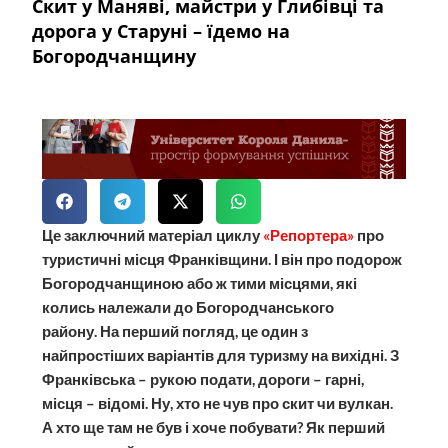
Скит у Маняві, майстри у Глибівці та
дорога у Старуні – їдемо на
Богородчанщину
Це заключний матеріал циклу
«Репортера»
про
туристичні місця Франківщини. І він про подорож
Богородчанщиною або ж тими місцями, які
колись належали до Богородчанського
району.
На перший погляд, це один з
найпростіших варіантів для туризму на вихідні. З
Франківська – рукою подати, дороги – гарні,
місця – відомі. Ну, хто не чув про скит чи вулкан.
А хто ще там не був і хоче побувати? Як перший