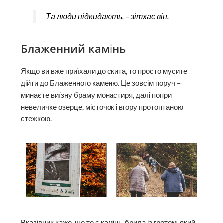
Та люди підкидають, – зітхає він.
Блаженний камінь
Якщо ви вже приїхали до скита, то просто мусите
дійти до Блаженного каменю. Це зовсім поруч –
минаєте виїзну браму монастиря, далі попри
невеличке озерце, місточок і вгору протоптаною
стежкою.