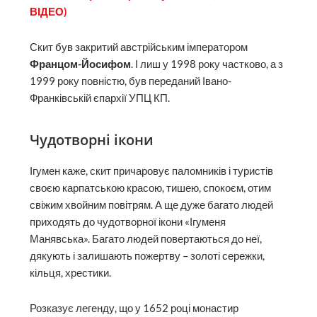
ВІДЕО)
Скит був закритий австрійським імператором
Францом-Йосифом
. І лиш у 1998 року частково, а з
1999 року повністю, був переданий Івано-
Франківській єпархії УПЦ КП.
Чудотворні ікони
Ігумен каже, скит причаровує паломників і туристів
своєю карпатською красою, тишею, спокоєм, отим
свіжим хвойним повітрям. А ще дуже багато людей
приходять до чудотворної ікони «Ігуменя
Манявська». Багато людей повертаються до неї,
дякують і залишають пожертву – золоті сережки,
кільця, хрестики.
Розказує легенду, що у 1652 році монастир