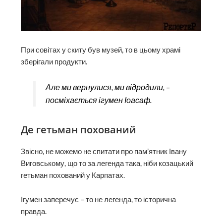
При совітах у скиту був музей, то в цьому храмі
зберігали продукти.
Але ми вернулися, ми відродили, –
посміхається ігумен Іоасаф.
Де гетьман похований
Звісно, не можемо не спитати про пам’ятник Івану
Виговському, що то за легенда така, ніби козацький
гетьман похований у Карпатах.
Ігумен заперечує – то не легенда, то історична
правда.