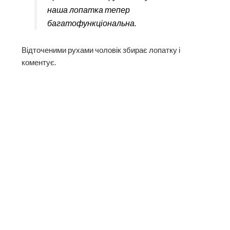
мене дійшло, що хлопцям треба,
щоб набагато зручніше було. І
наша лопатка тепер
багатофункціональна.
Відточеними рухами чоловік збирає лопатку і
коментує.