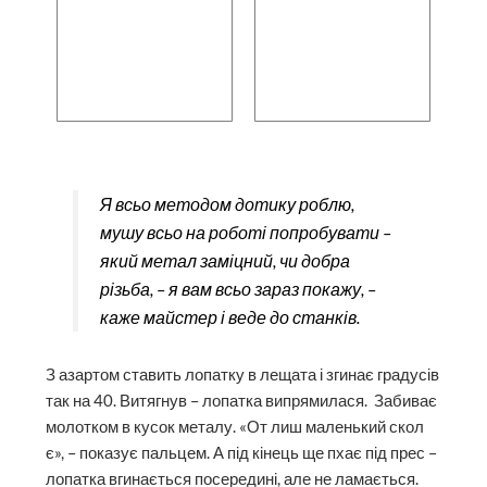
Я всьо методом дотику роблю,
мушу всьо на роботі попробувати –
який метал заміцний, чи добра
різьба, – я вам всьо зараз покажу, –
каже майстер і веде до станків.
З азартом ставить лопатку в лещата і згинає градусів
так на 40. Витягнув – лопатка випрямилася. Забиває
молотком в кусок металу. «От лиш маленький скол
є», – показує пальцем. А під кінець ще пхає під прес –
лопатка вгинається посередині, але не ламається.
Читайте:
Кручений травертин, грот відлюдника й
безкінечний сплав. Чому варто їхати на
Дністровський каньйон