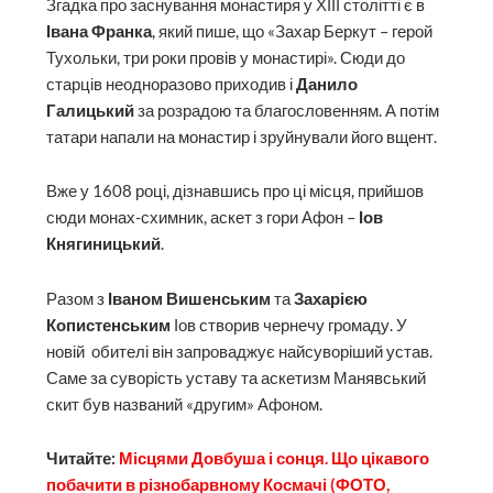
Згадка про заснування монастиря у ХІІІ столітті є в
Івана Франка
, який пише, що «Захар Беркут – герой
Тухольки, три роки провів у монастирі». Сюди до
старців неодноразово приходив і
Данило
Галицький
за розрадою та благословенням. А потім
татари напали на монастир і зруйнували його вщент.
Вже у 1608 році, дізнавшись про ці місця, прийшов
сюди монах-схимник, аскет з гори Афон –
Іов
Княгиницький
.
Разом з
Іваном Вишенським
та
Захарією
Копистенським
Іов створив чернечу громаду. У
новій обителі він запроваджує найсуворіший устав.
Саме за суворість уставу та аскетизм Манявський
скит був названий «другим» Афоном.
Читайте:
Місцями Довбуша і сонця. Що цікавого
побачити в різнобарвному Космачі (ФОТО,