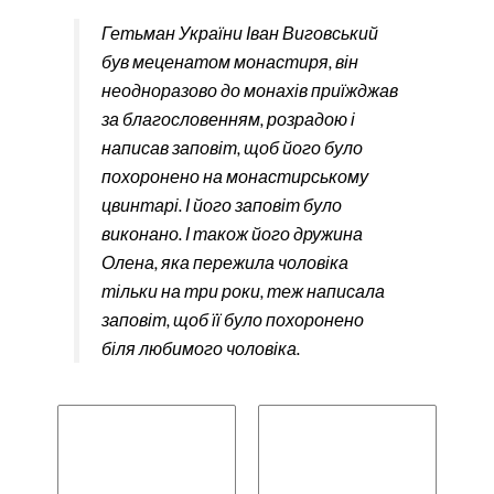
Гетьман України Іван Виговський
був меценатом монастиря, він
неодноразово до монахів приїжджав
за благословенням, розрадою і
написав заповіт, щоб його було
похоронено на монастирському
цвинтарі. І його заповіт було
виконано. І також його дружина
Олена, яка пережила чоловіка
тільки на три роки, теж написала
заповіт, щоб її було похоронено
біля любимого чоловіка.