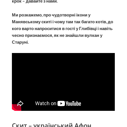
крок – давайте з нами.
Ми розкажемо, про чудотворні ікони у
Манявському скиті і чому там так багато котів, до
кого варто напроситися в гості у Глибівці і навіть
чесно признаємося, як не знайшли вулкан у
Старуні.
Скит – український Афон