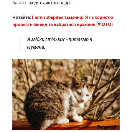
От вчителька намагається зібрати до купи групу
школярів. Дівчата ніби й не чують – фотографують і
гладять монастирських котів. До речі, їх тут таки
багато – ходять, як господарі.
Читайте:
Галич зберігає таємниці. Як з користю
провести вікенд та набратися вражень (ФОТО)
А звідки стільки? – питаємо в
ігумена.