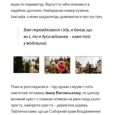
мури по периметру. Відчуття, ніби опинився в
надійних долонях. Набираємо номер ігумена
Іоасафа, з яким заздалегідь домовилися про зустріч.
Вже перевдягаюся і йду, я бачив, що
ви є, то я буса відганяв, – каже той
у мобільний.
Поки ж розглядаємся – під одним з мурів стоїть
пам’ятник гетьману
Івану Виговському
, по центру
великий хрест з темною плямою на рівні людського
зросту, навпроти хреста – дерев’яна церква.
Табличка каже, що це Соборний храм Воздвиження