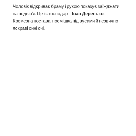
Дорогою з Маняви до Богородчан є село Глибівка.
Там живуть майстри
Дереньки
і саме до них ми
напросилися у гості.
Чоловік відкриває браму і рукою показує заїжджати
на подвір’я. Це і є господар –
Іван Деренько
.
Кремезна постава, посмішка під вусами й незвично
яскраві сині очі.