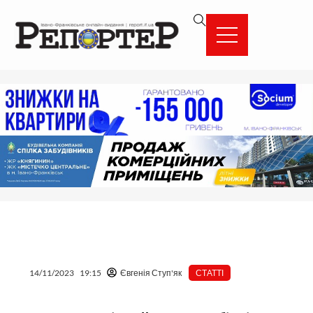
Перейти
вмісту
до
вмісту
14/11/2023
19:15
Євгенія Ступ'як
СТАТТІ