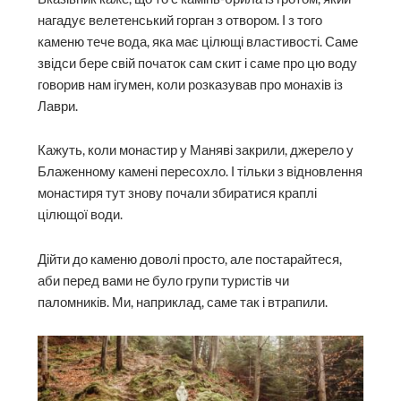
Вказівник каже, що то є камінь-брила із гротом, який
нагадує велетенський горган з отвором. І з того
каменю тече вода, яка має цілющі властивості. Саме
звідси бере свій початок сам скит і саме про цю воду
говорив нам ігумен, коли розказував про монахів із
Лаври.
Кажуть, коли монастир у Маняві закрили, джерело у
Блаженному камені пересохло. І тільки з відновлення
монастиря тут знову почали збиратися краплі
цілющої води.
Дійти до каменю доволі просто, але постарайтеся,
аби перед вами не було групи туристів чи
паломників. Ми, наприклад, саме так і втрапили.