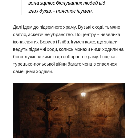
вона зцілює біснуватих людей від
злих духів, – пояснює ігумен.
Далі ідем до підземного храму. Вузькі сході, тьмяне
світло, аскетичне убранство. По центру – невелика
ікона святих Бориса і Гліба. Ігумен каже, що звідси
ведуть підземні ходи, колись монахи ними ходили на
богослужіння зимою до соборного храму. І під час
турецько-польської війни багато ченців спаслися
саме цими ходами.