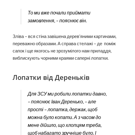
То ми вже почали приймати
замовлення, – пояснює він.
Зліва – вся стіна завішена дерев’яними картинами,
переважно образами. А справа стелажі – де поміж
сапок і ще якогось не зрозумілого нам приладдя,
виблискують чорними краями саперні лопатки.
Лопатки від Дереньків
Для ЗСУ ми робили лопатки давно,
– пояснює Іван Деренько, – але
прості – лопатка, держак, щоб
можна було копати. А з часом до