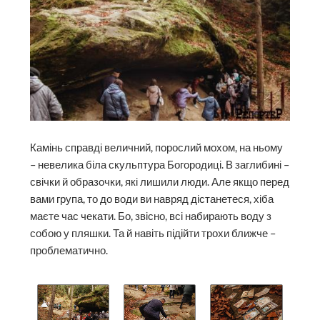
Камінь справді величний, порослий мохом, на ньому
– невелика біла скульптура Богородиці. В заглибині –
свічки й образочки, які лишили люди. Але якщо перед
вами група, то до води ви навряд дістанетеся, хіба
маєте час чекати. Бо, звісно, всі набирають воду з
собою у пляшки. Та й навіть підійти трохи ближче –
проблематично.