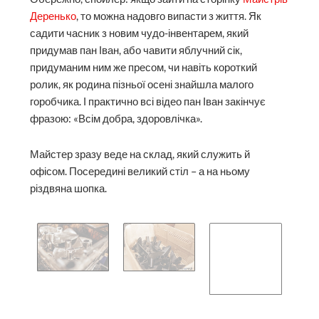
раптом став блогером, але майструвати не
припинив
Обережно, спойлер: якщо зайти на сторінку
Майстрів
Деренько
, то можна надовго випасти з життя. Як
садити часник з новим чудо-інвентарем, який
придумав пан Іван, або чавити яблучний сік,
придуманим ним же пресом, чи навіть короткий
ролик, як родина пізньої осені знайшла малого
горобчика. І практично всі відео пан Іван закінчує
фразою: «Всім добра, здоровлічка».
Майстер зразу веде на склад, який служить й
офісом. Посередині великий стіл – а на ньому
різдвяна шопка.