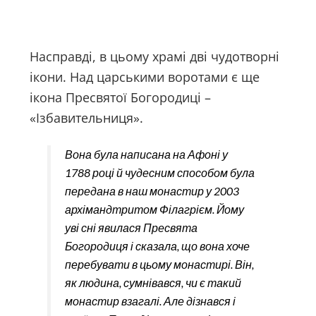
Насправді, в цьому храмі дві чудотворні
ікони. Над царськими воротами є ще
ікона Пресвятої Богородиці –
«Ізбавительниця».
Вона була написана на Афоні у
1788 році й чудесним способом була
передана в наш монастир у 2003
архімандтритом Філагрієм. Йому
уві сні явилася Пресвята
Богородиця і сказала, що вона хоче
перебувати в цьому монастирі. Він,
як людина, сумнівався, чи є такий
монастир взагалі. Але дізнався і