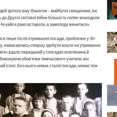
дей зрілого віку. Виняток – майбутні священики, які
до Другої світової війни більшість селян знаходили
Не кайся рано вставати, а замолоду женитися».
ся лише після отримання посади, приблизно у 30-
бу, намагаючись спершу здобути кошти на утримання
сім’я» вдало переданий у спогадах освітянина й
 Виконуючи обов’язки тимчасового учителя, він
ий іспит. Без нього немає сталої посади, немає теж