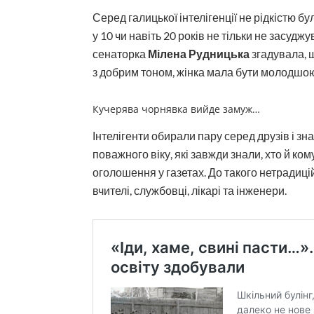
Серед галицької інтелігенції не рідкістю б
у 10 чи навіть 20 років не тільки не засуд
сенаторка
Мілена Рудницька
згадувала, щ
з добрим тоном, жінка мала бути молодшою 
Кучерява чорнявка вийде замуж…
Інтелігенти обирали пару серед друзів і з
поважного віку, які зав­жди знали, хто й ко
оголошення у газетах. До такого нетрадиц
вчителі, службовці, лікарі та інженери.