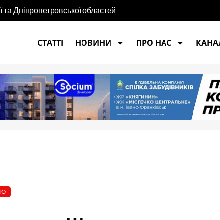
агону гасять пожежі у Франції
СТАТТІ
НОВИНИ
ПРО НАС
КАНАЛ
ТО