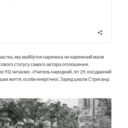
частка, яку майбутня наречена чи наречений мали
сового статусу самого автора оголошення.
сло 93) читаємо: «Учитель народний, літ 29, посідаючий
шки життя, особи енергічної. Заряд школи Стриганці