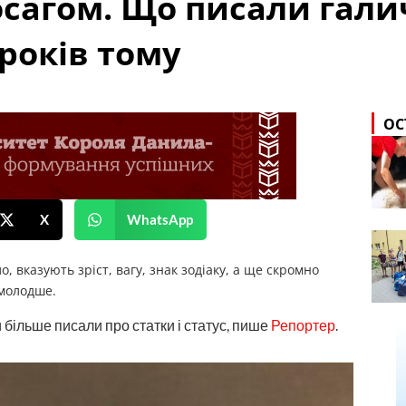
осагом. Що писали гал
років тому
ОС
X
WhatsApp
 вказують зріст, вагу, знак зодіаку, а ще скромно
 молодше.
 більше писали про статки і статус, пише
Репортер
.