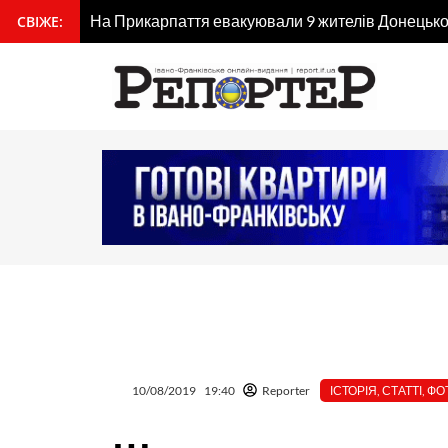
Перейти
СВІЖЕ:
вмісту
Рятувальники з Прикарпаття у складі зведеного з
до
вмісту
10/08/2019
19:40
Reporter
ІСТОРІЯ
,
СТАТТІ
,
ФО