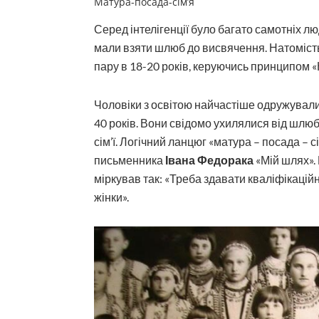
Матура-посада-сім’я
Серед інтелігенції було багато самот­ніх лю
мали взяти шлюб до висвячення. Натомість 
пару в 18-20 років, керуючись принципом «
Чоловіки з освітою найчастіше одружували
40 років. Вони свідомо ухилялися від шлю
сім’ї. Логічний ланцюг «матура – посада – 
письменника
Івана Федорака
«Мій шлях».
міркував так: «Треба здавати кваліфікаційн
жінки».