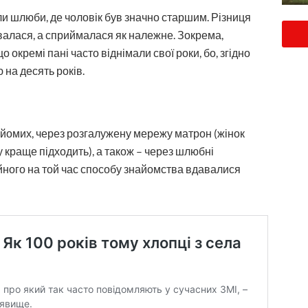
ули шлюби, де чоловік був значно старшим. Різниця
жувалася, а сприймалася як належне. Зокрема,
о окремі пані часто віднімали свої роки, бо, згідно
на десять років.
найомих, через розгалужену мережу матрон (жінок
му краще підходить), а також – через шлюбні
ійного на той час способу знайомства вдавалися