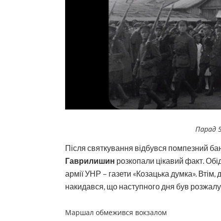
Парад 5
Після святкування відбувся помпезний бан
Гаврилишин
розкопали цікавий факт. Обі
армії УНР – газети «Козацька думка». Втім,
накидався, що наступного дня був розжалув
Маршал обмежився вокзалом