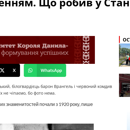
женням. Що робив у Ста
ОС
X
WhatsApp
ький, білогвардієць барон Врангель і червоний комдив
х не чіпаємо, бо фото нема.
х знаменитостей почали з 1920 року, пише