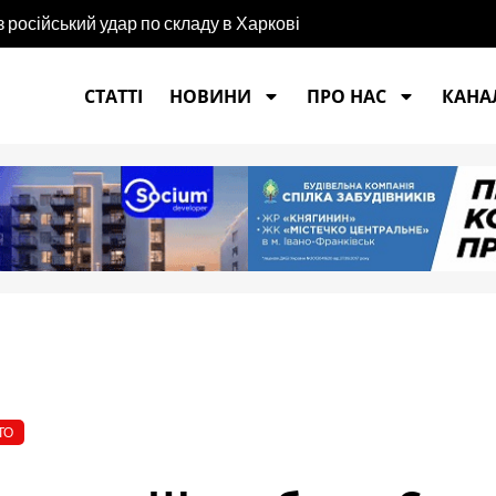
російський удар по складу в Харкові
ремче»
СТАТТІ
НОВИНИ
ПРО НАС
КАНАЛ
ТО