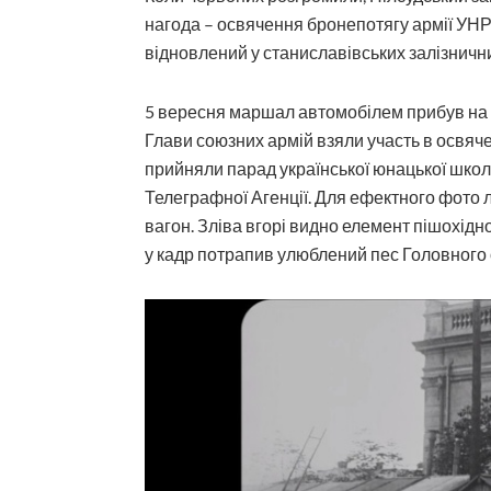
нагода – освячення бронепотягу армії УНР 
відновлений у станиславівських залізничн
5 вересня маршал автомобілем прибув на з
Глави союзних армій взяли участь в освяч
прийняли парад української юнацької школи.
Телеграфної Агенції. Для ефектного фото л
вагон. Зліва вгорі видно елемент пішохідн
у кадр потрапив улюблений пес Головного