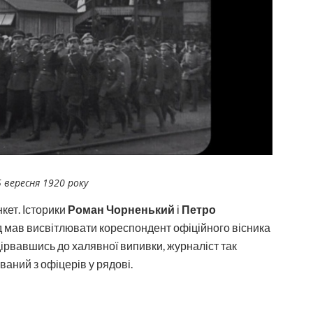
 вересня 1920 року
кет. Історики
Роман Чорненький
і
Петро
д мав висвітлювати кореспондент офіційного вісника
 дірвавшись до халявної випивки, журналіст так
аний з офіцерів у рядові.