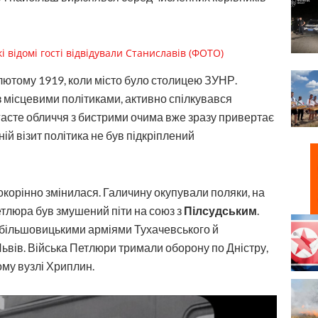
кі відомі гості відвідували Станиславів (ФОТО)
лютому 1919, коли місто було столицею ЗУНР.
 з місцевими політиками, активно спілкувався
асте обличчя з бистрими очима вже зразу привертає
ній візит політика не був підкріплений
окорінно змінилася. Галичину окупували поляки, на
етлюра був змушений піти на союз з
Пілсудським
.
 з більшовицькими арміями Тухачевського й
ьвів. Війська Петлюри тримали оборону по Дністру,
ому вузлі Хриплин.