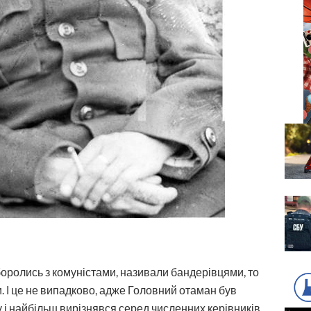
 боролись з комуністами, називали бандерівцями, то
. І це не випадково, адже Головний отаман був
 найбільш вирізнявся серед численних керівників