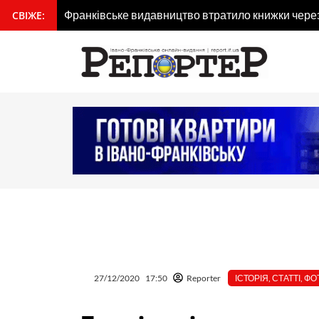
Перейти
Франківське видавництво втратило книжки через 
СВІЖЕ:
вмісту
до
Для туристів створили мобільний застосунок «Я
вмісту
27/12/2020
17:50
Reporter
ІСТОРІЯ
,
СТАТТІ
,
ФО