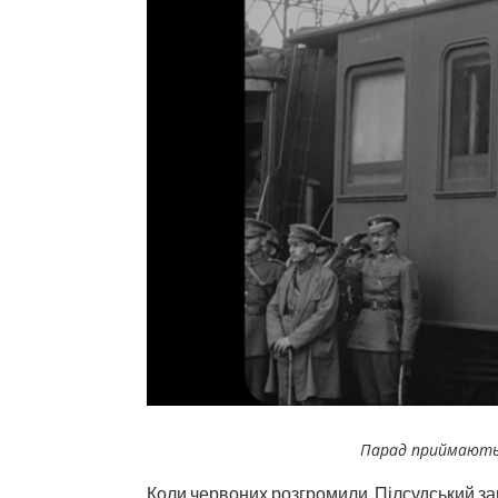
Парад приймають 
Коли червоних розгромили, Пілсудський за