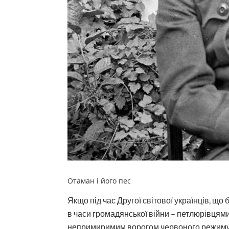
Отаман і його пес
Якщо під час Другої світової українців, що
в часи громадянської війни – петлюрівцями
непримиримим ворогом червоного режиму і