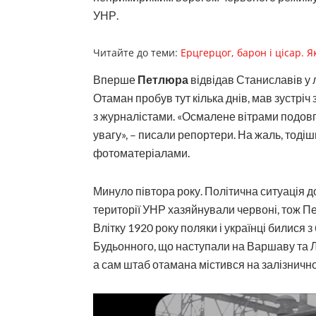
УНР.
Читайте до теми:
Ерцгерцог, барон і цісар. Я
Вперше
Петлюра
відвідав Станиславів у 
Отаман пробув тут кілька днів, мав зустріч
з журналістами. «Осмалене вітрами подовг
увагу», – писали репортери. На жаль, тодіш
фотоматеріалами.
Минуло півтора року. Політична ситуація д
території УНР хазяйнували червоні, тож П
Влітку 1920 року поляки і українці билися
Будьонного, що наступали на Варшаву та Л
а сам штаб отамана містився на залізничн