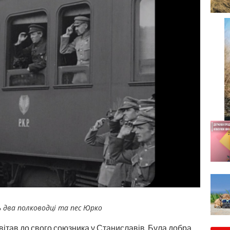
два полководці та пес Юрко
вітав до свого союзника у Станиславів. Була добра