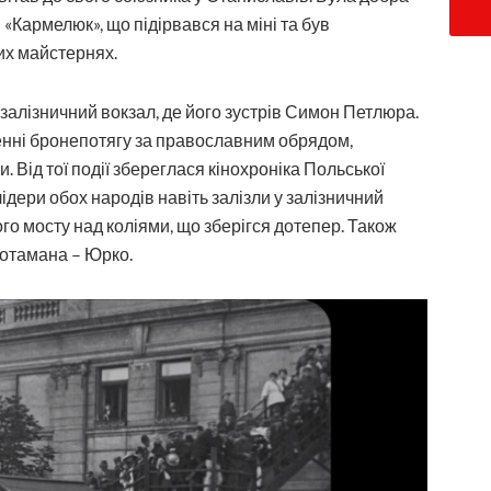
«Кармелюк», що підірвався на міні та був
их майстернях.
алізничний вокзал, де його зустрів Симон Петлюра.
енні бронепотягу за православним обрядом,
 Від тої події збереглася кінохроніка Польської
ідери обох народів навіть залізли у залізничний
ого мосту над коліями, що зберігся дотепер. Також
 отамана – Юрко.