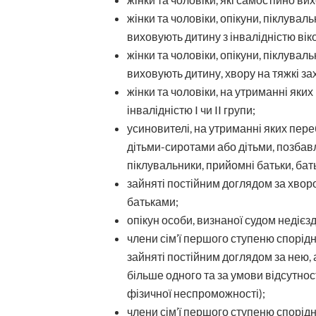
жінки та чоловіки, опікуни, піклувал
виховують дитину з інвалідністю віко
жінки та чоловіки, опікуни, піклувал
виховують дитину, хвору на тяжкі з
жінки та чоловіки, на утриманні яки
інвалідністю I чи II групи;
усиновителі, на утриманні яких пере
дітьми-сиротами або дітьми, позбавл
піклувальники, прийомні батьки, бат
зайняті постійним доглядом за хвор
батьками;
опікун особи, визнаної судом недієз
члени сім’ї першого ступеню спорідне
зайняті постійним доглядом за нею, 
більше одного та за умови відсутност
фізичної неспроможності);
члени сім’ї першого ступеню спорідне