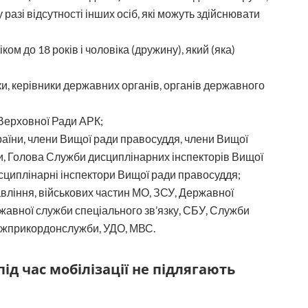
 разі відсутності інших осіб, які можуть здійснювати
іком до 18 років і чоловіка (дружину), який (яка)
ики, керівники державних органів, органів державного
 Верховної Ради АРК;
країни, члени Вищої ради правосуддя, члени Вищої
їни, Голова Служби дисциплінарних інспекторів Вищої
исциплінарні інспектори Вищої ради правосуддя;
авління, військових частин МО, ЗСУ, Державної
жавної служби спеціального зв’язку, СБУ, Служби
ержприкордонслужби, УДО, МВС.
ід час мобілізації не підлягають