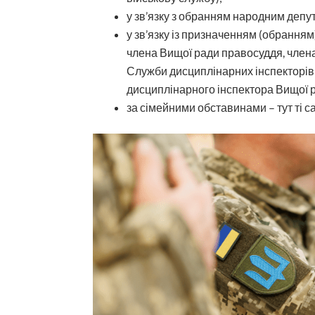
у зв’язку з обранням народним депу
у зв’язку із призначенням (обранням)
члена Вищої ради правосуддя, члена 
Служби дисциплінарних інспекторів 
дисциплінарного інспектора Вищої 
за сімейними обставинами – тут ті сам