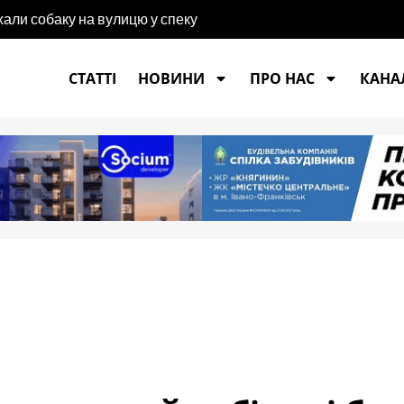
хали собаку на вулицю у спеку
СТАТТІ
НОВИНИ
ПРО НАС
КАНАЛ