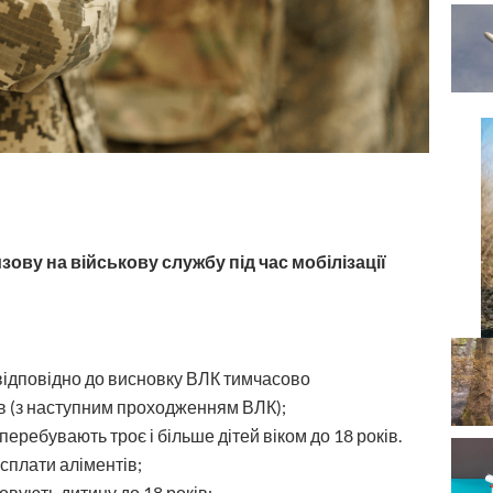
ову на військову службу під час мобілізації
 відповідно до висновку ВЛК тимчасово
в (з наступним проходженням ВЛК);
 перебувають троє і більше дітей віком до 18 років.
 сплати аліментів;
ховують дитину до 18 років;