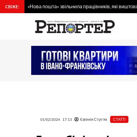
Перейти
«Нова пошта» звільнила працівників, які виштов
СВІЖЕ:
вмісту
до
вмісту
01/02/2024
17:13
Євгенія Ступ'як
СТАТТІ