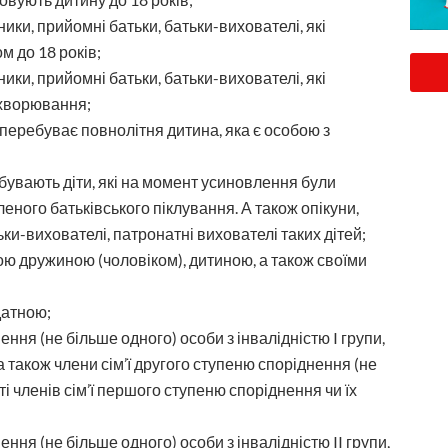
ьники, прийомні батьки, батьки-вихователі, які
м до 18 років;
ьники, прийомні батьки, батьки-вихователі, які
ахворювання;
х перебуває повнолітня дитина, яка є особою з
бувають діти, які на момент усиновлення були
еного батьківського піклування. А також опікуни,
ьки-вихователі, патронатні вихователі таких дітей;
ою дружиною (чоловіком), дитиною, а також своїми
датною;
ння (не більше одного) особи з інвалідністю I групи,
а також члени сім’ї другого ступеню споріднення (не
і членів сім’ї першого ступеню споріднення чи їх
ння (не більше одного) особи з інвалідністю II групи,