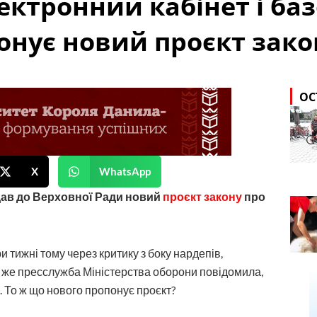
лектронний кабінет і ба
онує новий проєкт зако
ОС
X
WhatsApp
едав до Верховної Ради новий
проєкт закону
про
тижні тому через критику з боку нардепів,
р же пресслужба Міністерства оборони повідомила,
. То ж що нового пропонує проєкт?