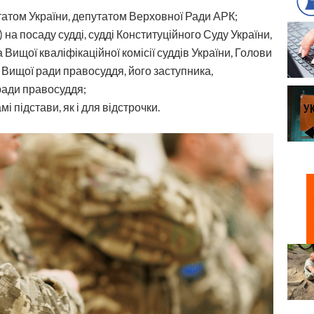
татом України, депутатом Верховної Ради АРК;
 на посаду судді, судді Конституційного Суду України,
Вищої кваліфікаційної комісії суддів України, Голови
Вищої ради правосуддя, його заступника,
ради правосуддя;
і підстави, як і для відстрочки.