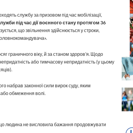
оходять службу за призовом під час мобілізації,
служби під час дії воєнного стану протягом 36
азується, що звільнення здійснюється у строки,
Головнокомандувача».
сяг граничного віку, й за станом здоров’я. Щодо
непридатність або тимчасову непридатність (у цьому
яців).
ого набрав законної сили вирок суду, яким
 або обмеження волі.
(якщо людина не висловила бажання продовжувати