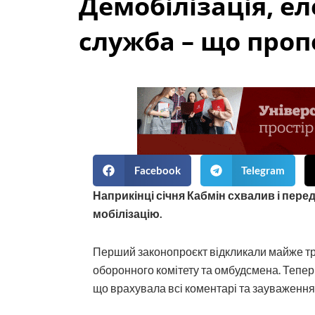
Демобілізація, е
служба – що проп
Facebook
Telegram
Наприкінці січня Кабмін схвалив і пер
мобілізацію.
Перший законопроєкт відкликали майже три 
оборонного комітету та омбудсмена. Тепе
що врахувала всі коментарі та зауваження