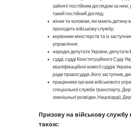
зайняті постійним доглядом за нею, у
такий постійний догляд;
жінки та чоловіки, які мають дитину в
проходить військову службу;
керівники міністерств та їх заступн
управління;
народні депутати України, депутати
судді, судді Конституційного Суду У
кваліфікаційної комісії суддів Укра
ради правосуддя, його заступник, д
працівники органів військового упр
спеціальної служби транспорту, Дер
зовнішньої розвідки, Нацгвардії, Д
Призову на військову службу п
також: