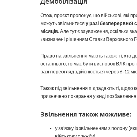
Демобілізація
Отож, проєкт пропонує, що військові, які пр
можуть звільнитися
у разі безперервної 
місяців
. Але тут є зауваження, оскільки вк
«визначені рішенням Ставки Верховного 
Право на звільнення мають також ті, хто до
останнього, то має бути висновок ВЛК про 
разі переогляд здійснюється через 6-12 міс
Також під звільнення підпадають ті, щодо к
призначено покарання у виді позбавлення
Звільнення також можливе:
у зв’язку із звільненням з полону 
військову службу);