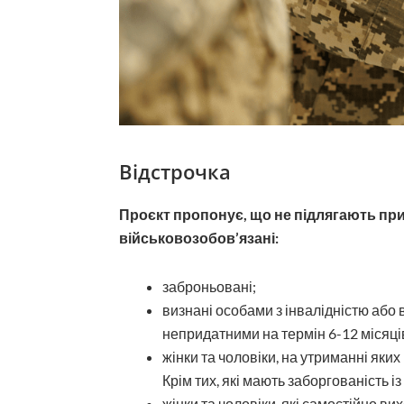
Відстрочка
Проєкт пропонує, що не підлягають приз
військовозобов’язані:
заброньовані;
визнані особами з інвалідністю або
непридатними на термін 6-12 місяці
жінки та чоловіки, на утриманні яких
Крім тих, які мають заборгованість із
жінки та чоловіки, які самостійно ви