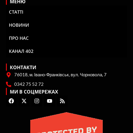
МЕНЮ
СТАТТІ
НОВИНИ
ПРО НАС
КАНАЛ 402
КОНТАКТИ
76018, м. Івано-Франківськ, вул. Чорновола, 7
0342 75 52 72
МИ В СОЦМЕРЕЖАХ
F
X
I
Y
R
a
-
n
o
s
c
t
s
u
s
e
w
t
t
b
i
a
u
o
t
g
b
o
t
r
e