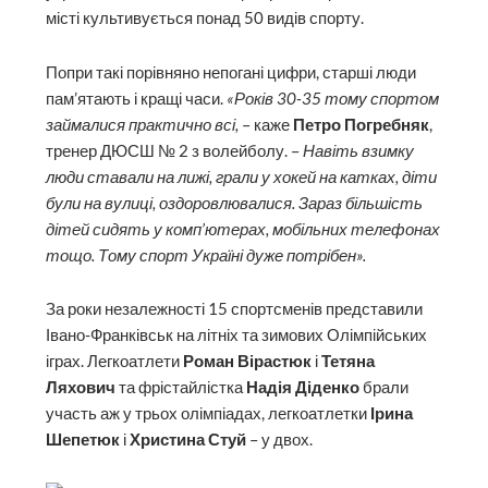
місті культивується понад 50 видів спорту.
Попри такі порівняно непогані цифри, старші люди
пам’ятають і кращі часи.
«Років 30-35 тому спортом
займалися практично всі,
– каже
Петро Погребняк
,
тренер ДЮСШ № 2 з волейболу. –
Навіть взимку
люди ставали на лижі, грали у хокей на катках, діти
були на вулиці, оздоровлювалися. Зараз більшість
дітей сидять у комп’ютерах, мобільних телефонах
тощо. Тому спорт Україні дуже потрібен».
За роки незалежності 15 спорт­сменів представили
Івано-Франківськ на літніх та зимових Олімпійських
іграх. Легкоатлети
Роман Вірастюк
і
Тетяна
Ляхович
та фрістайлістка
Надія Діденко
брали
участь аж у трьох олімпіадах, легкоатлетки
Ірина
Шепетюк
і
Христина Стуй
– у двох.