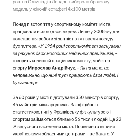
році на Олімпіаді в Лондоні виборола бронзову
медаль у жіночій естафеті 4х100 метрів
Понад півстоліття у спортивному комітеті міста
працювали всього двоє людей. Лише у 2008-му для
полегшення роботи зі звітністю тут ввели посаду
бухгалтера.
«У 1954 році спорткомітет заснували
за рахунок двох молодших медичних працівників,
–
говорить колишній працівник комітету, майстер
спорту
Мирослав Андрійчук
. –
Як на мене, це
неправильно, що нині тут працюють двоє людей і
бухгалтер».
За 60 років у місті підготували 350 майстрів спорту,
45 майстрів-міжнародників. За офіційною
статистикою, нині у Франківську фізкультурою і
спортом займаються близько 56 тисяч людей. Це 22
% від усього населення міста. Порівняно з іншими
українськими обласними центрами – це багато. У