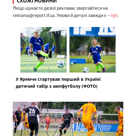
СХОЖІ НОВИНИ
Якщо шукаєте дієвої реклами, звертайтеся на
reklama@report.if.ua. Умови й деталі завжди є –
тут
.
У Яремче стартував перший в Україні
дитячий табір з ампфутболу (ФОТО)