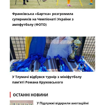
Франківська «Бартка» розгромила
суперників на Чемпіонаті України з
ампфутболу (ФОТО)
У Тлумачі відбувся турнір з мініфутболу
пам’яті Романа Круховського
ОСТАННІ НОВИНИ
У Підлужжі відкрили анотаційні