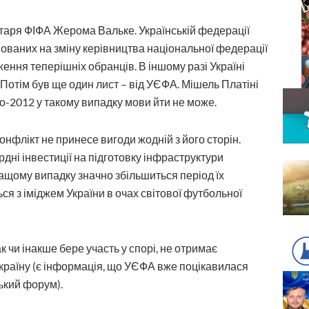
таря ФІФА Жерома Вальке. Українській федерації
мованих на зміну керівництва національної федерації
ження теперішніх обранців. В іншому разі Україні
 Потім був ще один лист – від УЄФА. Мішель Платіні
о-2012 у такому випадку мови йти не може.
онфлікт не принесе вигоди жодній з його сторін.
ярдні інвестиції на підготовку інфраструктури
кращому випадку значно збільшиться період їх
ься з іміджем України в очах світової футбольної
к чи інакше бере участь у спорі, не отримає
 країну (є інформація, що УЄФА вже поцікавилася
ький форум).