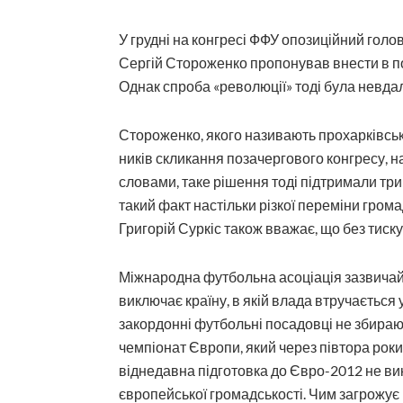
У грудні на конгресі ФФУ опозиційний голо
Сергій Стороженко пропонував внести в по
Однак спроба «революції» тоді була невда
Стороженко, якого називають прохарківськ
ників скликання позачергового конгресу, н
словами, таке рішення тоді підтримали три
такий факт настільки різкої переміни грома
Григорій Суркіс також вважає, що без тиск
Міжнародна футбольна асоціація зазвичай 
виключає країну, в якій влада втручається у
закордонні футбольні посадовці не збирают
чемпіонат Європи, який через півтора роки 
віднедавна підготовка до Євро-2012 не викл
європейської громадськості. Чим загрожує 