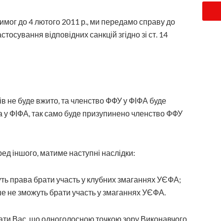
ог до 4 лютого 2011 р., ми передамо справу до
тосування відповідних санкцій згідно зі ст. 14
ів не буде вжито, та членство ФФУ у ФІФА буде
 у ФІФА, так само буде призупинено членство ФФУ
ред іншого, матиме наступні наслідки:
уть права брати участь у клубних змаганнях УЄФА;
ьше не зможуть брати участь у змаганнях УЄФА.
ати Вас, що одноголосною точкою зору Виконавчого