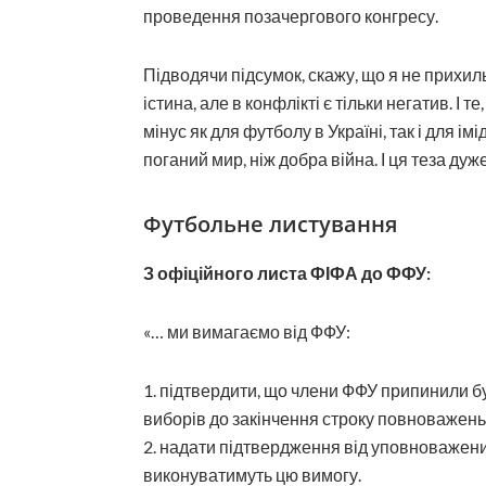
проведення позачергового конгресу.
Підводячи підсумок, скажу, що я не прихил
істина, але в конфлікті є тільки негатив. І 
мінус як для футболу в Україні, так і для і
поганий мир, ніж добра війна. І ця теза дуж
Футбольне листування
З офіційного листа ФІФА до ФФУ:
«… ми вимагаємо від ФФУ:
1. підтвердити, що члени ФФУ припинили бу
виборів до закінчення строку повноважень ке
2. надати підтвердження від уповноважени
виконуватимуть цю вимогу.