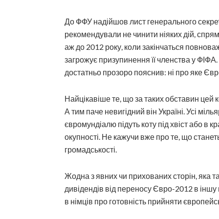
До ФФУ надійшов лист генерального секре
рекомендували не чинити ніяких дій, спря
аж до 2012 року, коли закінчаться повнова
загрожує призупинення її членства у ФІФА.
достатньо прозоро пояснив: ні про яке Євр
Найцікавіше те, що за таких обставин цей к
А тим паче невигідний він Україні. Усі міль
євромундіалю підуть коту під хвіст або в 
окупності. Не кажучи вже про те, що станет
громадськості.
Жодна з явних чи прихованих сторін, яка та
дивідендів від переносу Євро-2012 в іншу
в німців про готовність прийняти європейс