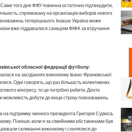
. Саме того дня ФФУ повинна остаточно підтвердити,
яльність, спрямовану на організацію виборів нового
вноважень теперішнього. Інакше Україна може
 країни вже піддавалися санкціям ФІФА за втручання
ківської обласної федерації футболу:
алася на засіданнях виконкому Івано-Франківської
лися. Одні говорять, що раз більшість колективних
ового конгресу, то це потрібно робити. Дехто
и можливість добути до кінця строку повноважень.
а на підтримку чинного президента Григорія Суркіса.
кому. Пізніше, коли я за сімейними обставинами був
ніціювали скликання виконкому і схилялися до