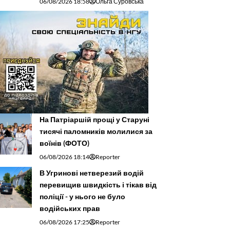
06/08/2026 18:58
Ольга Суровська
На Патріаршій прощі у Старуні
тисячі паломників молилися за
воїнів (ФОТО)
06/08/2026 18:14
Reporter
В Угринові нетверезий водій
перевищив швидкість і тікав від
поліції - у нього не було
водійських прав
06/08/2026 17:25
Reporter