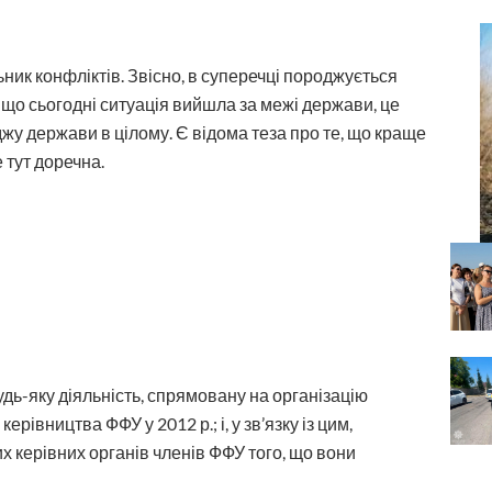
ьник конфліктів. Звісно, в суперечці породжується
те, що сьогодні ситуація вийшла за межі держави, це
міджу держави в цілому. Є відома теза про те, що краще
е тут доречна.
дь-яку діяльність, спрямовану на організацію
рівництва ФФУ у 2012 р.; і, у зв’язку із цим,
х керівних органів членів ФФУ того, що вони