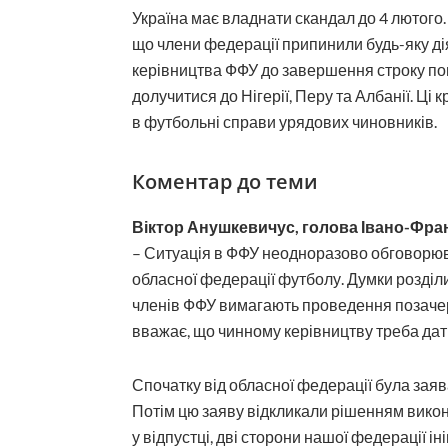
Україна має владнати скандал до 4 лютого
що члени федерації припинили будь-яку ді
керівництва ФФУ до завершення строку по
долучитися до Нігерії, Перу та Албанії. Ці
в футбольні справи урядових чиновників.
Коментар до теми
Віктор Анушкевичус, голова Івано-Фран
– Ситуація в ФФУ неодноразово обговорюв
обласної федерації футболу. Думки розділи
членів ФФУ вимагають проведення позачерг
вважає, що чинному керівництву треба дат
Спочатку від обласної федерації була заяв
Потім цю заяву відкликали рішенням викон
у відпустці, дві сторони нашої федерації і