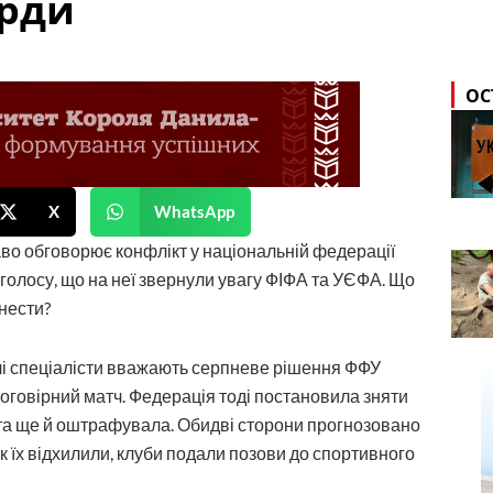
ярди
ОС
X
WhatsApp
во обговорює конфлікт у національній федерації
голосу, що на неї звернули увагу ФІФА та УЄФА. Що
инести?
лі спеціалісти вважають серпневе рішення ФФУ
 договірний матч. Федерація тоді постановила зняти
к, та ще й оштрафувала. Обидві сторони прогнозовано
як їх відхилили, клуби подали позови до спортивного