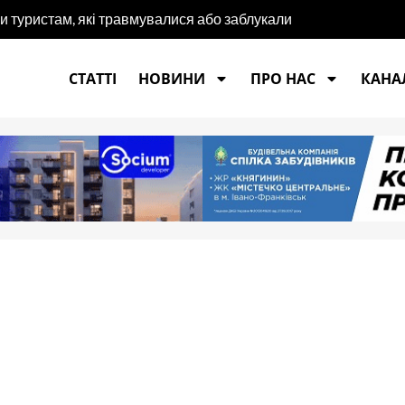
и туристам, які травмувалися або заблукали
СТАТТІ
НОВИНИ
ПРО НАС
КАНАЛ