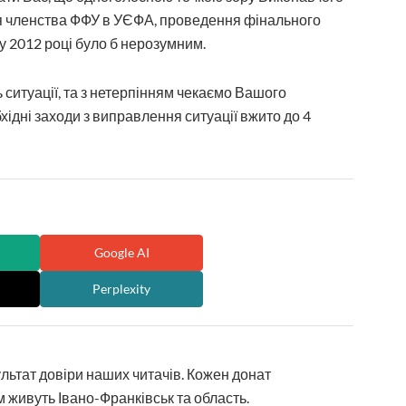
ня членства ФФУ в УЄФА, проведення фінального
у 2012 році було б нерозумним.
 ситуації, та з нетерпінням чекаємо Вашого
ідні заходи з виправлення ситуації вжито до 4
Google AI
Perplexity
ультат довіри наших читачів. Кожен донат
 живуть Івано-Франківськ та область.