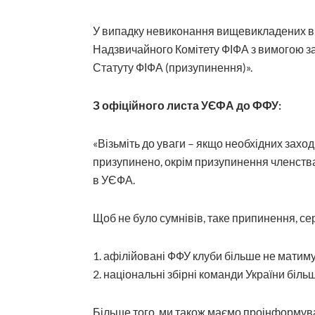
У випадку невиконання вищевикладених вим
Надзвичайного Комітету ФІФА з вимогою зас
Статуту ФІФА (призупинення)».
З офіційного листа УЄФА до ФФУ:
«Візьміть до уваги – якщо необхідних заход
призупинено, окрім призупинення членства
в УЄФА.
Щоб не було сумнівів, таке припинення, се
1. афілійовані ФФУ клуби більше не матим
2. національні збірні команди України біл
Більше того, ми також маємо проінформув