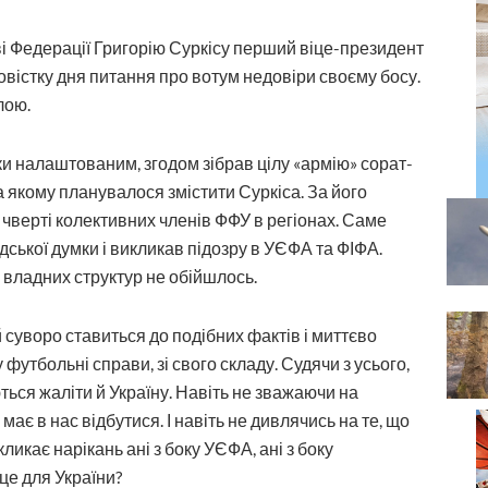
ві Федерації Григорію Суркісу перший віце-президент
вістку дня питання про вотум недовіри своєму босу.
лою.
и налаштованим, згодом зібрав цілу «армію» сорат­
а якому планувалося змістити Суркіса. За його
 чверті колективних членів ФФУ в регіонах. Саме
дської думки і викликав підозру в УЄФА та ФІФА.
у владних структур не обійшлось.
суворо ставиться до подібних фактів і миттєво
 футбольні справи, зі свого складу. Судячи з усього,
ься жаліти й Україну. Навіть не зважаючи на
має в нас відбутися. І навіть не дивлячись на те, що
икає нарікань ані з боку УЄФА, ані з боку
це для України?