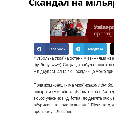
Скандал на міль
Facebook
Telegram
Футбольна Україна останніми тижнями жва
футболу (ФФУ). Ситуація набула такого роз
ж відбувається та які наслідки це може пр
Початком конфлікту в українському футбо
покарати «Металіст» і «Карпати» за нібито
з обох учасників «дійства» по дев’ять очо
обурилися та подали апеляції. Після того, 
арбітражу в Лозанні.