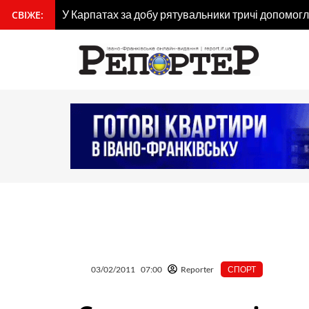
Перейти
У Карпатах за добу рятувальники тричі допомогл
СВІЖЕ:
вмісту
до
вмісту
03/02/2011
07:00
Reporter
СПОРТ