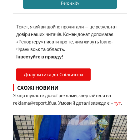
Perplexity
Текст, який ви щойно прочитали — це результат
довіри наших читачів. Кожен донат допомагає
«Репортеру» писати про те, чим живуть Івано-
Франківськ та область.
Інвестуйте в правду!
Долучитися до Спільноти
СХОЖІ НОВИНИ
Якщо шукаєте дієвої реклами, звертайтеся на
reklama@report.if.ua. Умови й деталі завжди є –
тут
.