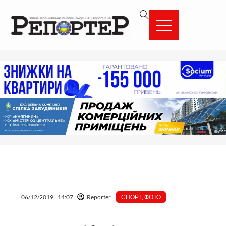
Перейти
вмісту
до
вмісту
06/12/2019
14:07
Reporter
СПОРТ
,
ФОТО