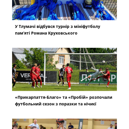
У Тлумачі відбувся турнір з мініфутболу
пам’яті Романа Круховського
«Прикарпаття-Благо» та «Пробій» розпочали
футбольний сезон з поразки та нічиєї