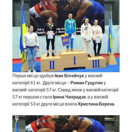
Перше місце здобув
Іван Білейчук
у ваговій
категорії 61 кг. Друге місце –
Роман Гуцуляк
у
ваговій категорії 57 кг. Серед жінок у ваговій категорії
57 кг першою стала
Ірина Чихрадзе
, а у ваговій
категорії 53 кг друге місце взяла
Христина Береза
.