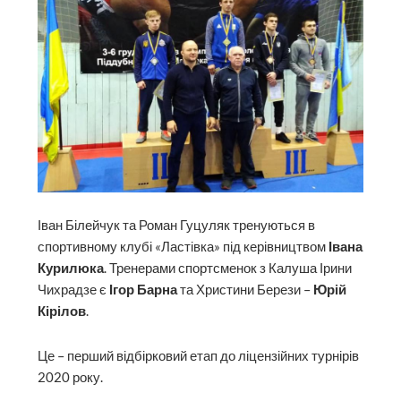
Іван Білейчук та Роман Гуцуляк тренуються в
спортивному клубі «Ластівка» під керівництвом
Івана
Курилюка
. Тренерами спортсменок з Калуша Ірини
Чихрадзе є
Ігор Барна
та Христини Берези –
Юрій
Кірілов
.
Це – перший відбірковий етап до ліцензійних турнірів
2020 року.