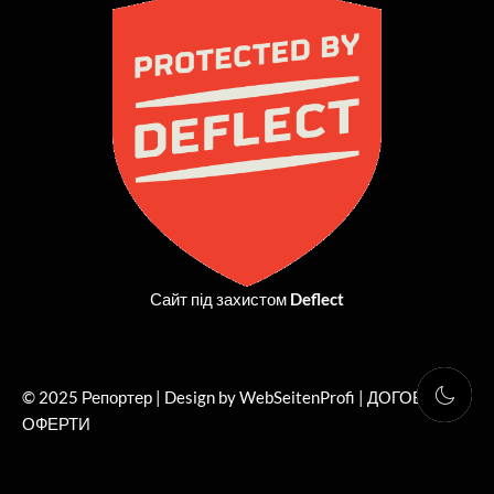
b
i
a
u
o
t
g
b
o
t
r
e
k
e
a
r
m
Сайт під захистом
Deflect
© 2025 Репортер | Design by WebSeitenProfi |
ДОГОВІР
ОФЕРТИ