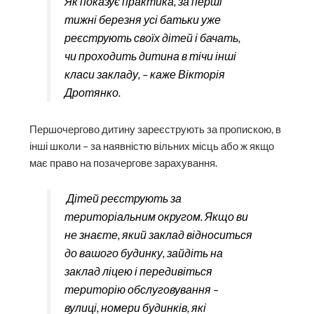
Як показує практика, за перші
тижні березня усі батьки уже
реєструють своїх дітей і бачать,
чи проходить дитина в тічи інші
класи закладу, – каже Вікторія
Дротянко.
Першочергово дитину зареєструють за пропискою, в
інші школи – за наявністю вільних місць або ж якщо
має право на позачергове зарахування.
Дітей реєструють за
територіальним округом. Якщо ви
не знаєте, який заклад відноситься
до вашого будинку, зайдіть на
заклад ліцею і передивіться
територію обслуговування –
вулиці, номери будинків, які