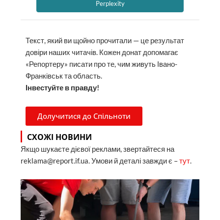
Perplexity
Текст, який ви щойно прочитали — це результат
довіри наших читачів. Кожен донат допомагає
«Репортеру» писати про те, чим живуть Івано-
Франківськ та область.
Інвестуйте в правду!
Долучитися до Спільноти
СХОЖІ НОВИНИ
Якщо шукаєте дієвої реклами, звертайтеся на
reklama@report.if.ua. Умови й деталі завжди є –
тут
.