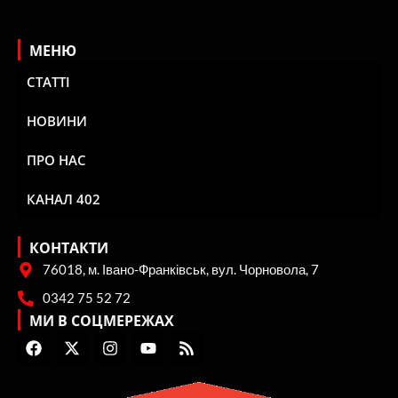
МЕНЮ
СТАТТІ
НОВИНИ
ПРО НАС
КАНАЛ 402
КОНТАКТИ
76018, м. Івано-Франківськ, вул. Чорновола, 7
0342 75 52 72
МИ В СОЦМЕРЕЖАХ
F
X
I
Y
R
a
-
n
o
s
c
t
s
u
s
e
w
t
t