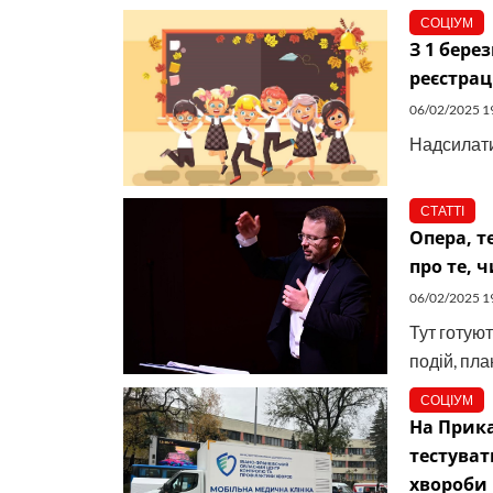
СОЦІУМ
З 1 бере
реєстрац
06/02/2025 1
Надсилати
СТАТТІ
Опера, 
про те, 
06/02/2025 1
Тут готуют
подій, пл
СОЦІУМ
На Прика
тестуват
хвороби