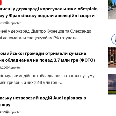
чені у держзраді корегувальники обстрілів
у у Франківську подали апеляційні скарги
6:05
Reporter
ені у держзраді Дмитро Кузнецов та Олександр
які допомагали спецслужбам РФ готувати...
ломийської громади отримали сучасне
е обладнання на понад 3,7 млн грн (ФОТО)
5:20
Reporter
тів мультимедійного обладнання на загальну суму
лн гривень, з них 2,68 млн грн –...
вську нетверезий водій Audi врізався в
опору
4:36
Reporter