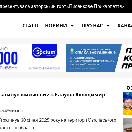
 презентувала авторський торт «Писанкове Прикарпаття»
СТАТТІ
НОВИНИ
ПРО НАС
КАНАЛ
О
 загинув військовий з Калуша Володимир
0:45
Reporter
 загинув 30 січня 2025 року на території Сватівського
ганської області