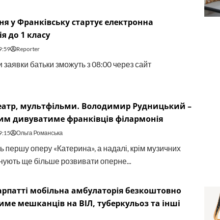
зня у Франківську стартує електронна
ія до 1 класу
9:59
Reporter
 заявки батьки зможуть з 08:00 через сайт
театр, мультфільми. Володимир Рудницький –
чим дивуватиме франківців філармонія
9:15
Ольга Романська
ь першу оперу «Катерина», а надалі, крім музичних
анують ще більше розвивати оперне...
рпатті мобільна амбулаторія безкоштовно
име мешканців на ВІЛ, туберкульоз та інші