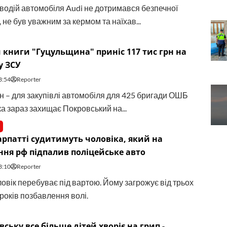
 водій автомобіля Audi не дотримався безпечної
 не був уважним за кермом та наїхав...
 книги "Гуцульщина" приніс 117 тис грн на
у ЗСУ
3:54
Reporter
рн – для закупівлі автомобіля для 425 бригади ОШБ
ка зараз захищає Покровський на...
рпатті судитимуть чоловіка, який на
ня рф підпалив поліцейське авто
3:10
Reporter
ловік перебуває під вартою. Йому загрожує від трьох
років позбавлення волі.
вську все більше дітей хворіє на грип -