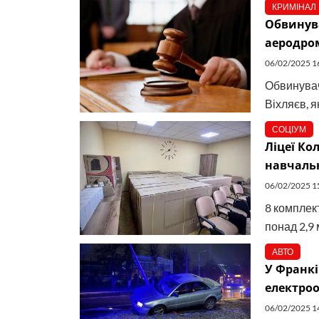
КРИМІНАЛ
Обвинува
аеродром
06/02/2025 1
Обвинувач
Віхляєв, 
СОЦІУМ
Ліцеї Ко
навчальн
06/02/2025 1
8 комплек
понад 2,9 м
АВТО
У Франкі
електро
06/02/2025 1