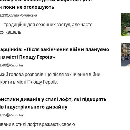
н поки не оголошують
2:23
Ольга Романська
 традиційні для сезонних застуд, але часто
ся кашель
арцінків: «Після закінчення війни плануємо
 в місті Площу Героїв»
1:40
Reporter
кий голова розповів, що після закінчення війни
крити в місті Площу Героїв.
истики диванів у стилі лофт, які підкорять
в індустріального дизайну
1:15
Reporter
ивани в стилі лофт вражають своєю