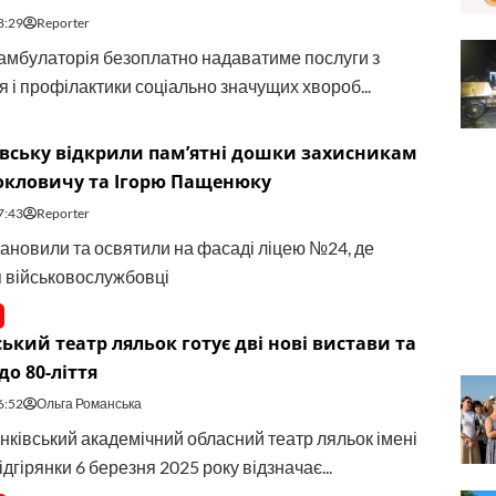
8:29
Reporter
амбулаторія безоплатно надаватиме послуги з
я і профілактики соціально значущих хвороб...
вську відкрили памʼятні дошки захисникам
окловичу та Ігорю Пащенюку
7:43
Reporter
ановили та освятили на фасаді ліцею №24, де
 військовослужбовці
ький театр ляльок готує дві нові вистави та
до 80-ліття
6:52
Ольга Романська
нківський академічний обласний театр ляльок імені
дгірянки 6 березня 2025 року відзначає...