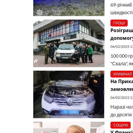
69-річний
швидкості,
ГРОШІ
Розіграш
допомог
06/02/2025 1
100 000 г
"Скала", я
КРИМІНАЛ
На Прика
замовлен
06/02/2025 1
Наразі чо
до десяти 
СОЦІУМ
У Франкі