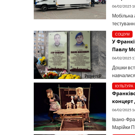
06/02/2025 1
Мобільна 
тестуванн
СОЦІУМ
У Франкі
Павлу М
06/02/2025 1
Дошки вст
навчалися
КУЛЬТУРА
Франківс
концерт 
06/02/2025 1
Івано-Фра
Марійки Пі