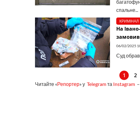
багатофун
спальне...
КРИМІНАЛ
На Івано
замовив 
06/02/2025 1
Суд обрав
1
2
Читайте «
Репортер
» у
Telegram
та
Instagram
– 