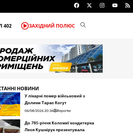
F
X
I
Y
R
Мова ваших рук: що улюблена каб
a
-
n
o
s
c
t
s
u
s
e
w
t
t
b
i
a
u
 402
ЗАХІДНИЙ ПОЛЮС
o
t
g
b
o
t
r
e
k
e
a
r
m
СТАННІ НОВИНИ
У лікарні помер військовий з
Долини Тарас Когут
06/08/2026 20:36
Reporter
До 785-річчя Коломиї кондитерка
Леся Кушнірук презентувала