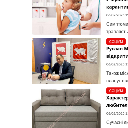
каранти
06/02/2025 1
Симптоми -
трапляєть
СОЦІУМ
Руслан М
відкрити
06/02/2025 1
Також місь
планує від
СОЦІУМ
Характер
любителі
06/02/2025 1
Сучасні д