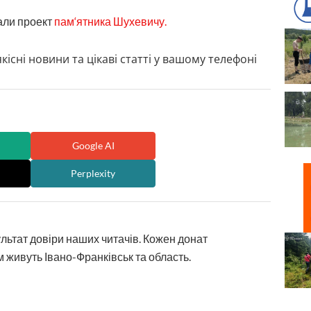
али проект
пам‘ятника Шухевичу.
кісні новини та цікаві статті у вашому телефоні
Google AI
Perplexity
ультат довіри наших читачів. Кожен донат
 живуть Івано-Франківськ та область.