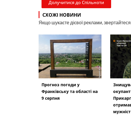
Долучитися до Спільноти
СХОЖІ НОВИНИ
Якщо шукаєте дієвої реклами, звертайтеся н
Прогноз погоди у
Знищува
Франківську та області на
окупанті
9 серпня
Прикарп
отримав
мужніст