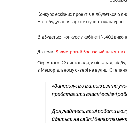
Конкурс ескізних проектів відбудеться 6 л
містобудування, архітектури та культурної
Відбудеться конкурс у кабінеті №401 викона
До теми:
Двометровий бронзовий пам‘ятник вч
Окрім того, 22 листопада, у міськраді відб
в Меморіальному сквері на вулиці Степан
«Запрошуємо митців взяти уча
представити власні ескізні ро
Долучайтесь, ваші роботи мож
йдеться на сайті департамен