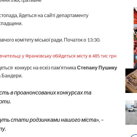
истопада, йдеться на сайті департаменту
 спадщини.
вчого комітету міської ради. Початок о 13:30.
ительці у Франківську обійдеться місту в 485 тис грн
удеться конкурс на ескіз пам’ятника
Степану Пушику
а Бандери.
сть в проанонсованих конкурсах та
боти.
уть стати родзинками нашого міста», –
ту.